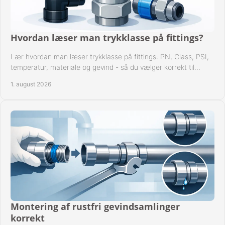
Hvordan læser man trykklasse på fittings?
Lær hvordan man læser trykklasse på fittings: PN, Class, PSI,
temperatur, materiale og gevind - så du vælger korrekt til
anlæggets driftsdata i praksis.
1. august 2026
Montering af rustfri gevindsamlinger
korrekt