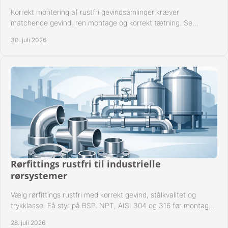
Korrekt montering af rustfri gevindsamlinger kræver
matchende gevind, ren montage og korrekt tætning. Se
metoden til driftssikre forbindelser i praksis.
30. juli 2026
Rørfittings rustfri til industrielle
rørsystemer
Vælg rørfittings rustfri med korrekt gevind, stålkvalitet og
trykklasse. Få styr på BSP, NPT, AISI 304 og 316 før montage
til driftssikre industrielle anlæg.
28. juli 2026