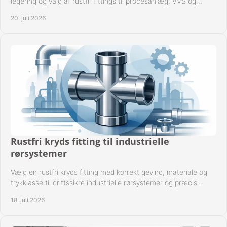
legering og valg af rustfri fittings til procesanlæg, VVS og
industrielle rørsystemer under drift.
20. juli 2026
Rustfri kryds fitting til industrielle
rørsystemer
Vælg en rustfri kryds fitting med korrekt gevind, materiale og
trykklasse til driftssikre industrielle rørsystemer og præcis
komponentkompatibilitet nu.
18. juli 2026