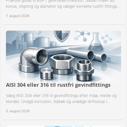
Praktisk guide til BSPT gevindidentifikation: Sådan måler du
konus, stigning og diameter og vælger korrekte rustfri fittings
til industrien i praksis.
7. august 2026
AISI 304 eller 316 til rustfri gevindfittings
Vælg AISI 304 eller 316 til gevindfittings efter miljø, medie og
klorider. Undgå korrosion, fejlkøb og unødige driftsstop i
procesanlæg og rørsystemer.
5. august 2026