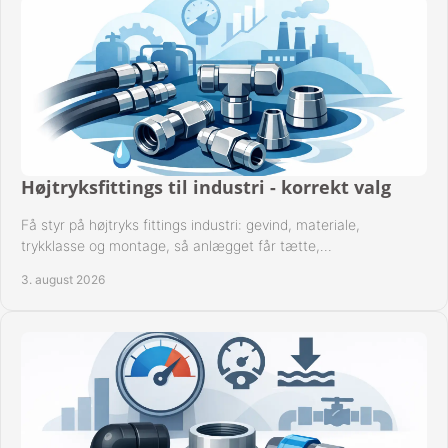
Højtryksfittings til industri - korrekt valg
Få styr på højtryks fittings industri: gevind, materiale,
trykklasse og montage, så anlægget får tætte,
dokumenterbare forbindelser i drift hver dag.
3. august 2026