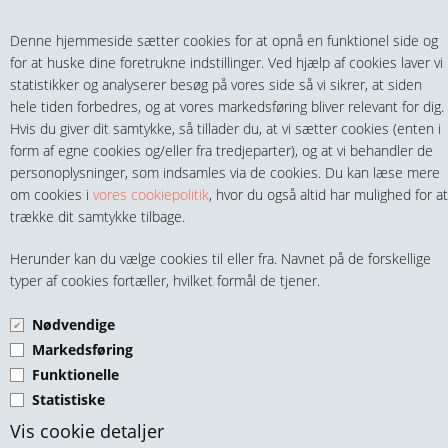
Teltech.dk
0 vare(r) i kurven
Denne hjemmeside sætter cookies for at opnå en funktionel side og
0,00 DKK
for at huske dine foretrukne indstillinger. Ved hjælp af cookies laver vi
statistikker og analyserer besøg på vores side så vi sikrer, at siden
hele tiden forbedres, og at vores markedsføring bliver relevant for dig.
Hvis du giver dit samtykke, så tillader du, at vi sætter cookies (enten i
form af egne cookies og/eller fra tredjeparter), og at vi behandler de
personoplysninger, som indsamles via de cookies. Du kan læse mere
MENU
om cookies i
vores cookiepolitik
, hvor du også altid har mulighed for at
trække dit samtykke tilbage.
FITTINGS
PIPE 45GR. N/M SORT
Herunder kan du vælge cookies til eller fra. Navnet på de forskellige
HANER & VENTILER
typer af cookies fortæller, hvilket formål de tjener.
Nødvendige
SLANGER, KOBLINGER & TILBEHØR
Markedsføring
Funktionelle
RØR & TILBEHØR
Statistiske
TEKNIK & AUTOMATIK
Pipe Vinkel 45gr. 3/8" n/m SORT
Vis cookie detaljer