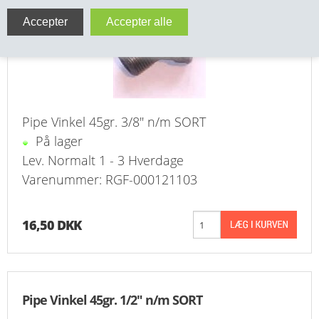
VA FITTINGS & VENTILER
VARME & TILBEHØR
ENTREPENØRARBEJDE- & UDSTYR
Pipe Vinkel 45gr. 3/8" n/m SORT
VÆRKTØJ
På lager
Lev. Normalt 1 - 3 Hverdage
BEFÆSTIGELSE
Varenummer: RGF-000121103
BESPÆNDING, GUMMIDELE M.M.
16,50 DKK
BEARBEJDNING, MONTAGE & HAVEARBEJDE
MATERIEL HÅNDTERING
Pipe Vinkel 45gr. 1/2" n/m SORT
FORSIDE