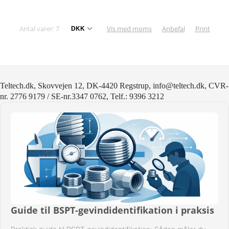
Antal varer: 7
Vis med moms
Anbefal
Print
Teltech.dk, Skovvejen 12, DK-4420 Regstrup, info@teltech.dk, CVR-
nr. 2776 9179 / SE-nr.3347 0762, Telf.: 9396 3212
Guide til BSPT-gevindidentifikation i praksis