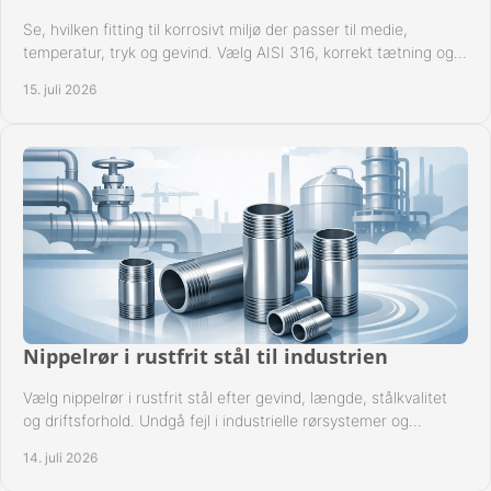
Se, hvilken fitting til korrosivt miljø der passer til medie,
temperatur, tryk og gevind. Vælg AISI 316, korrekt tætning og
passende udførelse i drift.
15. juli 2026
Nippelrør i rustfrit stål til industrien
Vælg nippelrør i rustfrit stål efter gevind, længde, stålkvalitet
og driftsforhold. Undgå fejl i industrielle rørsystemer og
reparationer sikkert hver gang.
14. juli 2026