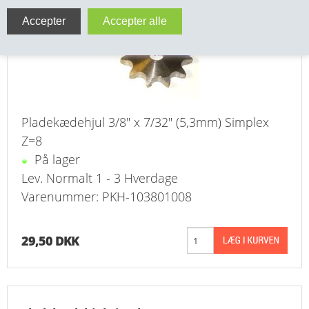
VA FITTINGS & VENTILER
VARME & TILBEHØR
ENTREPENØRARBEJDE- & UDSTYR
VÆRKTØJ
Pladekædehjul 3/8" x 7/32" (5,3mm) Simplex
Z=8
BEFÆSTIGELSE
På lager
Lev. Normalt 1 - 3 Hverdage
BESPÆNDING, GUMMIDELE M.M.
Varenummer: PKH-103801008
BEARBEJDNING, MONTAGE & HAVEARBEJDE
29,50 DKK
MATERIEL HÅNDTERING
FORSIDE