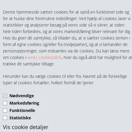
Teltech.dk
0 vare(r) i kurven
Denne hjemmeside sætter cookies for at opnå en funktionel side og
0,00 DKK
for at huske dine foretrukne indstillinger. Ved hjælp af cookies laver vi
statistikker og analyserer besøg på vores side så vi sikrer, at siden
hele tiden forbedres, og at vores markedsføring bliver relevant for dig.
Hvis du giver dit samtykke, så tillader du, at vi sætter cookies (enten i
form af egne cookies og/eller fra tredjeparter), og at vi behandler de
personoplysninger, som indsamles via de cookies. Du kan læse mere
MENU
om cookies i
vores cookiepolitik
, hvor du også altid har mulighed for at
trække dit samtykke tilbage.
FITTINGS
PLADEKÆDEHJUL 3/8"
Herunder kan du vælge cookies til eller fra. Navnet på de forskellige
HANER & VENTILER
typer af cookies fortæller, hvilket formål de tjener.
SIMPLEX STÅL
Nødvendige
SLANGER, KOBLINGER & TILBEHØR
Markedsføring
Funktionelle
RØR & TILBEHØR
Statistiske
TEKNIK & AUTOMATIK
Vis cookie detaljer
Pladekædehjul Simplex 3/8" Z=8