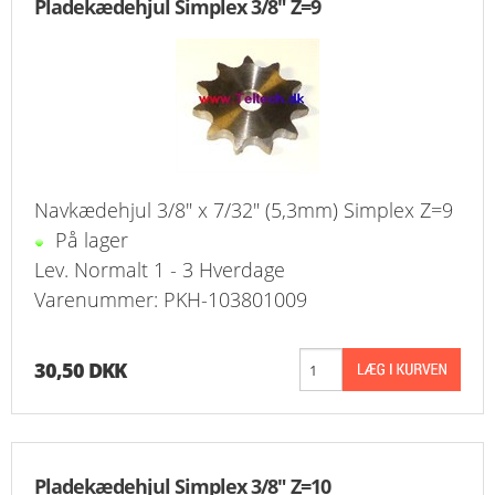
Pladekædehjul Simplex 3/8" Z=9
KURV
BESTIL
NYHEDER
TILBUD
Navkædehjul 3/8" x 7/32" (5,3mm) Simplex Z=9
På lager
PROFIL
Lev. Normalt 1 - 3 Hverdage
VILKÅR
Varenummer: PKH-103801009
FAQ
30,50 DKK
SØGNING
KUNDECENTER
Pladekædehjul Simplex 3/8" Z=10