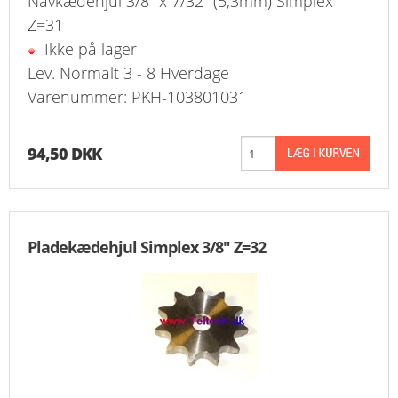
Navkædehjul 3/8" x 7/32" (5,3mm) Simplex
Z=31
Ikke på lager
Lev. Normalt 3 - 8 Hverdage
Varenummer: PKH-103801031
94,50 DKK
Pladekædehjul Simplex 3/8" Z=32