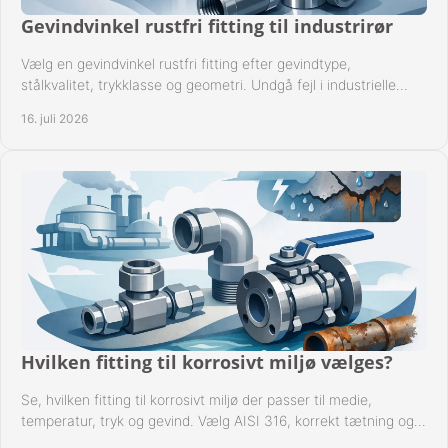
Gevindvinkel rustfri fitting til industrirør
Vælg en gevindvinkel rustfri fitting efter gevindtype,
stålkvalitet, trykklasse og geometri. Undgå fejl i industrielle
rørsystemer ved montage sikkert.
16. juli 2026
Hvilken fitting til korrosivt miljø vælges?
Se, hvilken fitting til korrosivt miljø der passer til medie,
temperatur, tryk og gevind. Vælg AISI 316, korrekt tætning og
passende udførelse i drift.