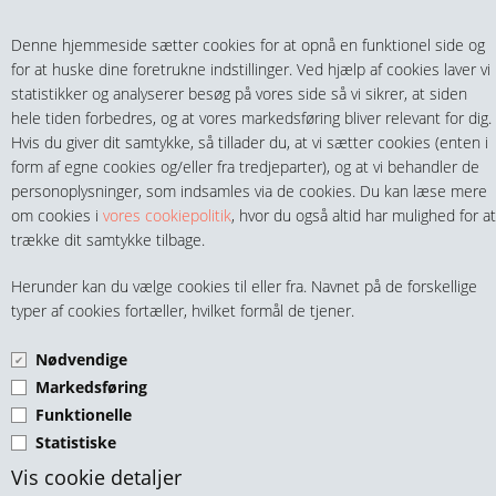
Teltech.dk
0 vare(r) i kurven
Denne hjemmeside sætter cookies for at opnå en funktionel side og
0,00 DKK
for at huske dine foretrukne indstillinger. Ved hjælp af cookies laver vi
statistikker og analyserer besøg på vores side så vi sikrer, at siden
hele tiden forbedres, og at vores markedsføring bliver relevant for dig.
Hvis du giver dit samtykke, så tillader du, at vi sætter cookies (enten i
form af egne cookies og/eller fra tredjeparter), og at vi behandler de
personoplysninger, som indsamles via de cookies. Du kan læse mere
MENU
om cookies i
vores cookiepolitik
, hvor du også altid har mulighed for at
trække dit samtykke tilbage.
FITTINGS
AIGNEP MINI KUGLEHANE
Herunder kan du vælge cookies til eller fra. Navnet på de forskellige
HANER & VENTILER
typer af cookies fortæller, hvilket formål de tjener.
UDV. GEVIND/PUSH-IN MS
Nødvendige
SLANGER, KOBLINGER & TILBEHØR
Markedsføring
Funktionelle
RØR & TILBEHØR
Statistiske
TEKNIK & AUTOMATIK
Vis cookie detaljer