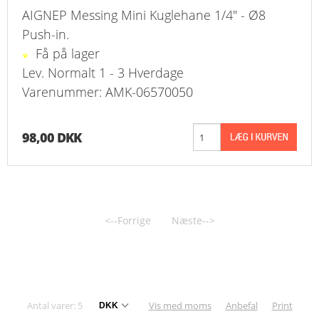
AIGNEP Messing Mini Kuglehane 1/4" - Ø8
Push-in.
Få på lager
Lev. Normalt 1 - 3 Hverdage
Varenummer: AMK-06570050
98,00 DKK
<--Forrige
Næste-->
Antal varer: 5
Vis med moms
Anbefal
Print