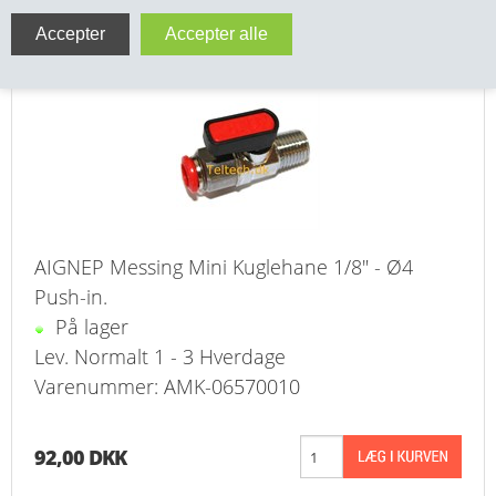
AIGNEP Minikuglehane Udv. 1/8" Rg. - Ø4 Push-
VA FITTINGS & VENTILER
in MS
VARME & TILBEHØR
ENTREPENØRARBEJDE- & UDSTYR
VÆRKTØJ
BEFÆSTIGELSE
AIGNEP Messing Mini Kuglehane 1/8" - Ø4
Push-in.
BESPÆNDING, GUMMIDELE M.M.
På lager
Lev. Normalt 1 - 3 Hverdage
BEARBEJDNING, MONTAGE & HAVEARBEJDE
Varenummer: AMK-06570010
MATERIEL HÅNDTERING
92,00 DKK
FORSIDE