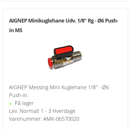
KURV
AIGNEP Minikuglehane Udv. 1/8" Rg - Ø6 Push-
BESTIL
in MS
NYHEDER
TILBUD
PROFIL
VILKÅR
AIGNEP Messing Mini Kuglehane 1/8" - Ø6
FAQ
Push-in.
På lager
SØGNING
Lev. Normalt 1 - 3 Hverdage
Varenummer: AMK-06570020
KUNDECENTER