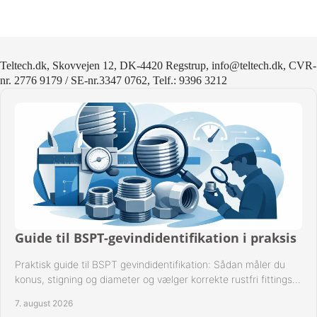
Teltech.dk, Skovvejen 12, DK-4420 Regstrup, info@teltech.dk, CVR-
nr. 2776 9179 / SE-nr.3347 0762, Telf.: 9396 3212
Guide til BSPT-gevindidentifikation i praksis
Praktisk guide til BSPT gevindidentifikation: Sådan måler du
konus, stigning og diameter og vælger korrekte rustfri fittings
til industrien i praksis.
7. august 2026