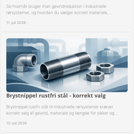
Se hvornår bruger man gevindreduktion i industrielle
rørsystemer, og hvordan du vælger korrekt materiale,
gevindstandard og tætning til opgaven sikkert.
11. juli 2026
Brystnippel rustfri stål - korrekt valg
Brystnippel rustfri stål til industrielle rørsystemer kræver
korrekt valg af gevind, materiale og længde for sikker og
driftssikker montage.
10. juli 2026