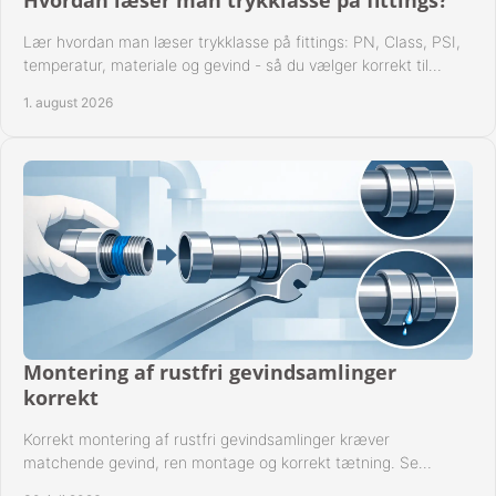
Hvordan læser man trykklasse på fittings?
Lær hvordan man læser trykklasse på fittings: PN, Class, PSI,
temperatur, materiale og gevind - så du vælger korrekt til
anlæggets driftsdata i praksis.
1. august 2026
Montering af rustfri gevindsamlinger
korrekt
Korrekt montering af rustfri gevindsamlinger kræver
matchende gevind, ren montage og korrekt tætning. Se
metoden til driftssikre forbindelser i praksis.