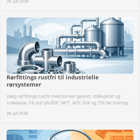
30. juli 2026
Rørfittings rustfri til industrielle
rørsystemer
Vælg rørfittings rustfri med korrekt gevind, stålkvalitet og
trykklasse. Få styr på BSP, NPT, AISI 304 og 316 før montage
til driftssikre industrielle anlæg.
28. juli 2026