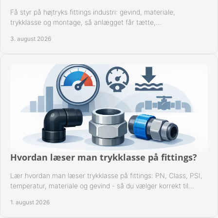
Få styr på højtryks fittings industri: gevind, materiale,
trykklasse og montage, så anlægget får tætte,
dokumenterbare forbindelser i drift hver dag.
3. august 2026
Hvordan læser man trykklasse på fittings?
Lær hvordan man læser trykklasse på fittings: PN, Class, PSI,
temperatur, materiale og gevind - så du vælger korrekt til
anlæggets driftsdata i praksis.
1. august 2026