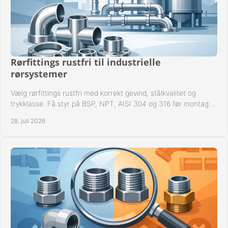
Rørfittings rustfri til industrielle
rørsystemer
Vælg rørfittings rustfri med korrekt gevind, stålkvalitet og
trykklasse. Få styr på BSP, NPT, AISI 304 og 316 før montage
til driftssikre industrielle anlæg.
28. juli 2026