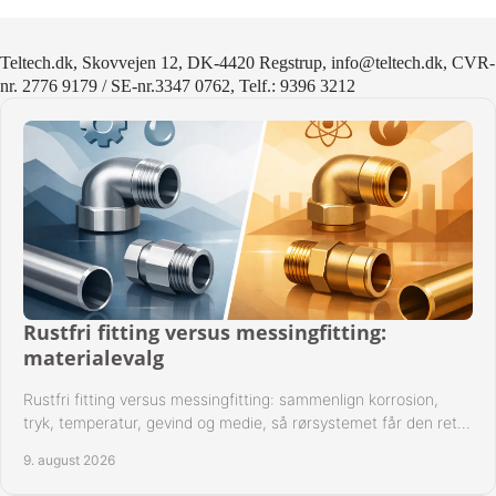
Teltech.dk, Skovvejen 12, DK-4420 Regstrup, info@teltech.dk, CVR-
nr. 2776 9179 / SE-nr.3347 0762, Telf.: 9396 3212
Rustfri fitting versus messingfitting:
materialevalg
Rustfri fitting versus messingfitting: sammenlign korrosion,
tryk, temperatur, gevind og medie, så rørsystemet får den rette
løsning fra begyndelsen.
9. august 2026