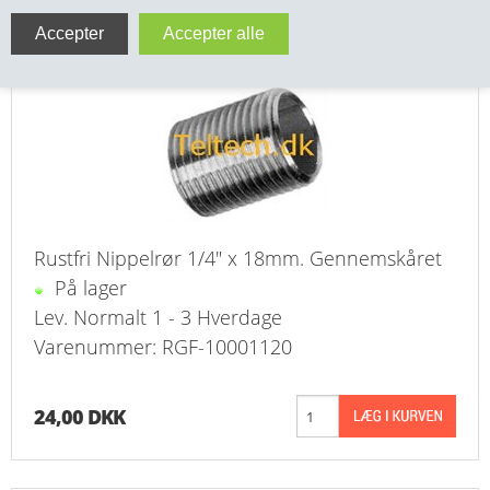
Rustfri 1/4" x 18mm Nippelrør gennemskåret
VA FITTINGS & VENTILER
316
VARME & TILBEHØR
ENTREPENØRARBEJDE- & UDSTYR
VÆRKTØJ
BEFÆSTIGELSE
Rustfri Nippelrør 1/4" x 18mm. Gennemskåret
På lager
BESPÆNDING, GUMMIDELE M.M.
Lev. Normalt 1 - 3 Hverdage
Varenummer: RGF-10001120
BEARBEJDNING, MONTAGE & HAVEARBEJDE
MATERIEL HÅNDTERING
24,00 DKK
FORSIDE