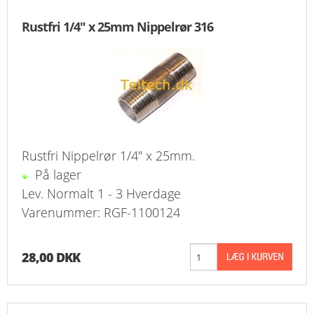
KURV
Rustfri 1/4" x 25mm Nippelrør 316
BESTIL
NYHEDER
TILBUD
PROFIL
Rustfri Nippelrør 1/4" x 25mm.
På lager
VILKÅR
Lev. Normalt 1 - 3 Hverdage
Varenummer: RGF-1100124
FAQ
SØGNING
28,00 DKK
KUNDECENTER