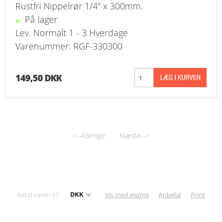
Rustfri Nippelrør 1/4" x 300mm.
På lager
Lev. Normalt 1 - 3 Hverdage
Varenummer: RGF-330300
149,50 DKK
<--Forrige
Næste-->
Antal varer: 17
Vis med moms
Anbefal
Print