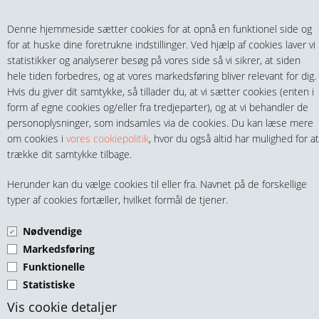
Teltech.dk
0 vare(r) i kurven
Denne hjemmeside sætter cookies for at opnå en funktionel side og
0,00 DKK
for at huske dine foretrukne indstillinger. Ved hjælp af cookies laver vi
statistikker og analyserer besøg på vores side så vi sikrer, at siden
hele tiden forbedres, og at vores markedsføring bliver relevant for dig.
Hvis du giver dit samtykke, så tillader du, at vi sætter cookies (enten i
form af egne cookies og/eller fra tredjeparter), og at vi behandler de
personoplysninger, som indsamles via de cookies. Du kan læse mere
MENU
om cookies i
vores cookiepolitik
, hvor du også altid har mulighed for at
trække dit samtykke tilbage.
FITTINGS
RUSTFRIE 1/4" NIPPELRØR
Herunder kan du vælge cookies til eller fra. Navnet på de forskellige
HANER & VENTILER
typer af cookies fortæller, hvilket formål de tjener.
316
Nødvendige
SLANGER, KOBLINGER & TILBEHØR
Markedsføring
Funktionelle
RØR & TILBEHØR
Statistiske
TEKNIK & AUTOMATIK
Vis cookie detaljer