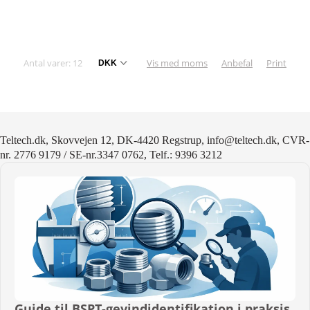
Antal varer: 12
Vis med moms
Anbefal
Print
Teltech.dk, Skovvejen 12, DK-4420 Regstrup, info@teltech.dk, CVR-
nr. 2776 9179 / SE-nr.3347 0762, Telf.: 9396 3212
Guide til BSPT-gevindidentifikation i praksis