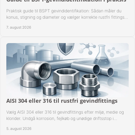
Praktisk guide til BSPT gevindidentifikation: Sådan måler du
konus, stigning og diameter og vælger korrekte rustfri fittings
til industrien i praksis.
7. august 2026
AISI 304 eller 316 til rustfri gevindfittings
Vælg AISI 304 eller 316 til gevindfittings efter miljø, medie og
klorider. Undgå korrosion, fejlkøb og unødige driftsstop i
procesanlæg og rørsystemer.
5. august 2026