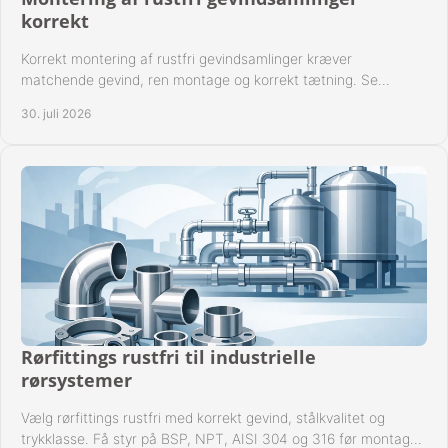
korrekt
Korrekt montering af rustfri gevindsamlinger kræver
matchende gevind, ren montage og korrekt tætning. Se
metoden til driftssikre forbindelser i praksis.
30. juli 2026
Rørfittings rustfri til industrielle
rørsystemer
Vælg rørfittings rustfri med korrekt gevind, stålkvalitet og
trykklasse. Få styr på BSP, NPT, AISI 304 og 316 før montage