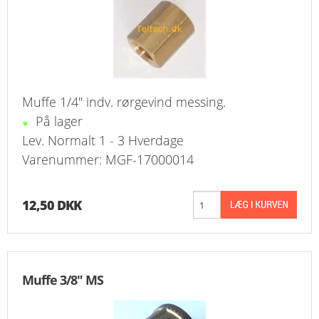
KURV
BESTIL
NYHEDER
Muffe 1/4" indv. rørgevind messing.
På lager
TILBUD
Lev. Normalt 1 - 3 Hverdage
PROFIL
Varenummer: MGF-17000014
VILKÅR
12,50 DKK
FAQ
SØGNING
Muffe 3/8" MS
KUNDECENTER