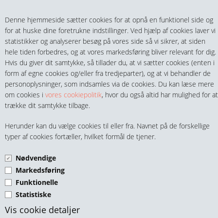
Teltech.dk
0 vare(r) i kurven
Denne hjemmeside sætter cookies for at opnå en funktionel side og
0,00 DKK
for at huske dine foretrukne indstillinger. Ved hjælp af cookies laver vi
statistikker og analyserer besøg på vores side så vi sikrer, at siden
hele tiden forbedres, og at vores markedsføring bliver relevant for dig.
Hvis du giver dit samtykke, så tillader du, at vi sætter cookies (enten i
form af egne cookies og/eller fra tredjeparter), og at vi behandler de
personoplysninger, som indsamles via de cookies. Du kan læse mere
MENU
om cookies i
vores cookiepolitik
, hvor du også altid har mulighed for at
trække dit samtykke tilbage.
FITTINGS
MUFFE BSPP MS
Herunder kan du vælge cookies til eller fra. Navnet på de forskellige
HANER & VENTILER
typer af cookies fortæller, hvilket formål de tjener.
Nødvendige
SLANGER, KOBLINGER & TILBEHØR
Markedsføring
Funktionelle
RØR & TILBEHØR
Statistiske
Muffe 1/8" MS
TEKNIK & AUTOMATIK
Vis cookie detaljer