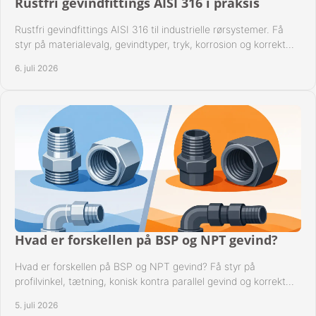
Rustfri gevindfittings AISI 316 i praksis
Rustfri gevindfittings AISI 316 til industrielle rørsystemer. Få
styr på materialevalg, gevindtyper, tryk, korrosion og korrekt
kompatibilitet.
6. juli 2026
Hvad er forskellen på BSP og NPT gevind?
Hvad er forskellen på BSP og NPT gevind? Få styr på
profilvinkel, tætning, konisk kontra parallel gevind og korrekt
valg af fitting.
5. juli 2026