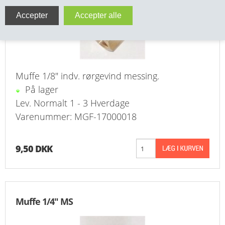
VA FITTINGS & VENTILER
VARME & TILBEHØR
ENTREPENØRARBEJDE- & UDSTYR
Muffe 1/8" indv. rørgevind messing.
VÆRKTØJ
På lager
Lev. Normalt 1 - 3 Hverdage
BEFÆSTIGELSE
Varenummer: MGF-17000018
BESPÆNDING, GUMMIDELE M.M.
9,50 DKK
BEARBEJDNING, MONTAGE & HAVEARBEJDE
MATERIEL HÅNDTERING
Muffe 1/4" MS
FORSIDE