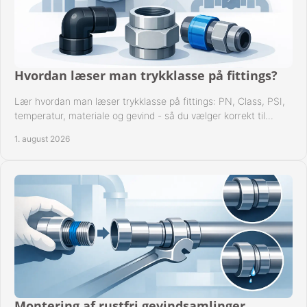
Hvordan læser man trykklasse på fittings?
Lær hvordan man læser trykklasse på fittings: PN, Class, PSI,
temperatur, materiale og gevind - så du vælger korrekt til
anlæggets driftsdata i praksis.
1. august 2026
Montering af rustfri gevindsamlinger