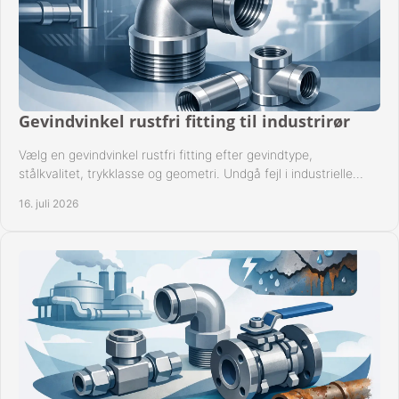
Gevindvinkel rustfri fitting til industrirør
Vælg en gevindvinkel rustfri fitting efter gevindtype,
stålkvalitet, trykklasse og geometri. Undgå fejl i industrielle
rørsystemer ved montage sikkert.
16. juli 2026