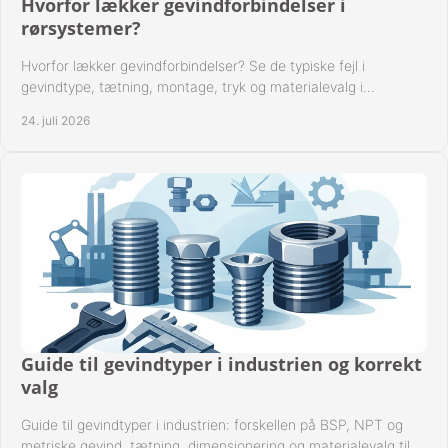
Hvorfor lækker gevindforbindelser i
rørsystemer?
Hvorfor lækker gevindforbindelser? Se de typiske fejl i
gevindtype, tætning, montage, tryk og materialevalg i
industrielle rørsystemer i drift hver dag.
24. juli 2026
Guide til gevindtyper i industrien og korrekt
valg
Guide til gevindtyper i industrien: forskellen på BSP, NPT og
metriske gevind, tætning, dimensionering og materialevalg til