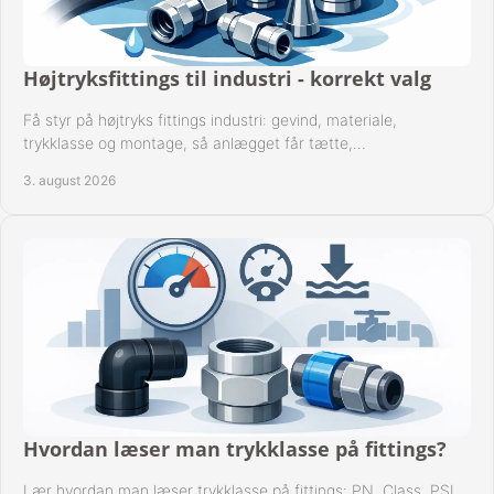
Højtryksfittings til industri - korrekt valg
Få styr på højtryks fittings industri: gevind, materiale,
trykklasse og montage, så anlægget får tætte,
dokumenterbare forbindelser i drift hver dag.
3. august 2026
Hvordan læser man trykklasse på fittings?
Lær hvordan man læser trykklasse på fittings: PN, Class, PSI,