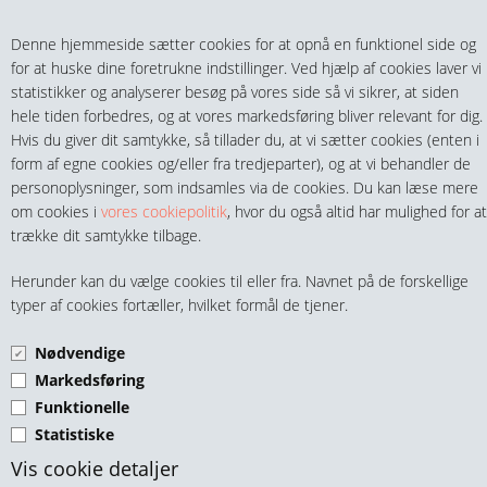
Teltech.dk
0 vare(r) i kurven
Denne hjemmeside sætter cookies for at opnå en funktionel side og
0,00 DKK
for at huske dine foretrukne indstillinger. Ved hjælp af cookies laver vi
statistikker og analyserer besøg på vores side så vi sikrer, at siden
hele tiden forbedres, og at vores markedsføring bliver relevant for dig.
Hvis du giver dit samtykke, så tillader du, at vi sætter cookies (enten i
form af egne cookies og/eller fra tredjeparter), og at vi behandler de
personoplysninger, som indsamles via de cookies. Du kan læse mere
MENU
om cookies i
vores cookiepolitik
, hvor du også altid har mulighed for at
trække dit samtykke tilbage.
FITTINGS
ISO CYLINDRE ENKELT
Herunder kan du vælge cookies til eller fra. Navnet på de forskellige
HANER & VENTILER
typer af cookies fortæller, hvilket formål de tjener.
VIRKENDE, FJEDER
RETUR.STEMPEL Ø16MM
Nødvendige
SLANGER, KOBLINGER & TILBEHØR
SERIE: MB
Markedsføring
Funktionelle
RØR & TILBEHØR
Statistiske
TEKNIK & AUTOMATIK
Vis cookie detaljer