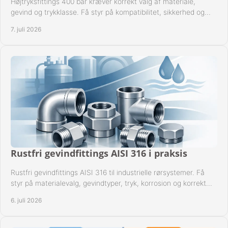
Højtryksfittings 400 bar kræver korrekt valg af materiale,
gevind og trykklasse. Få styr på kompatibilitet, sikkerhed og
drift i praksis.
7. juli 2026
Rustfri gevindfittings AISI 316 i praksis
Rustfri gevindfittings AISI 316 til industrielle rørsystemer. Få
styr på materialevalg, gevindtyper, tryk, korrosion og korrekt
kompatibilitet.
6. juli 2026