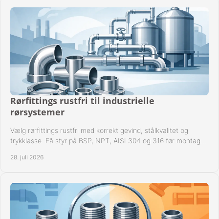
Rørfittings rustfri til industrielle
rørsystemer
Vælg rørfittings rustfri med korrekt gevind, stålkvalitet og
trykklasse. Få styr på BSP, NPT, AISI 304 og 316 før montage
til driftssikre industrielle anlæg.
28. juli 2026