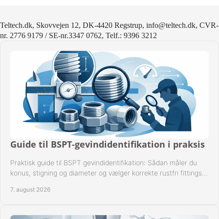
Teltech.dk, Skovvejen 12, DK-4420 Regstrup, info@teltech.dk, CVR-
nr. 2776 9179 / SE-nr.3347 0762, Telf.: 9396 3212
Guide til BSPT-gevindidentifikation i praksis
Praktisk guide til BSPT gevindidentifikation: Sådan måler du
konus, stigning og diameter og vælger korrekte rustfri fittings
til industrien i praksis.
7. august 2026