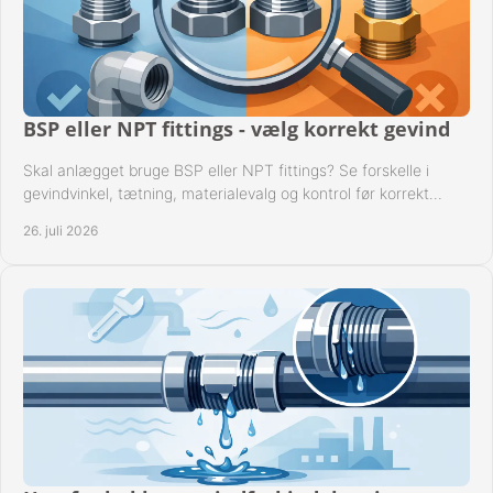
BSP eller NPT fittings - vælg korrekt gevind
Skal anlægget bruge BSP eller NPT fittings? Se forskelle i
gevindvinkel, tætning, materialevalg og kontrol før korrekt
montage i professionelle rørsystemer.
26. juli 2026