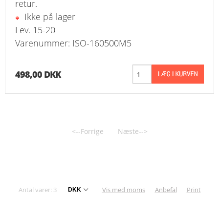
retur.
Ikke på lager
Lev. 15-20
Varenummer: ISO-160500M5
498,00 DKK
<--Forrige
Næste-->
Antal varer: 3
Vis med moms
Anbefal
Print