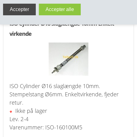
VA FITTINGS & VENTILER
ISO Cylinder Ø16 slaglængde 10mm Enkelt
VARME & TILBEHØR
virkende
ENTREPENØRARBEJDE- & UDSTYR
VÆRKTØJ
BEFÆSTIGELSE
BESPÆNDING, GUMMIDELE M.M.
ISO Cylinder Ø16 slaglængde 10mm.
Stempelstang Ø6mm. Enkeltvirkende, fjeder
BEARBEJDNING, MONTAGE & HAVEARBEJDE
retur.
Ikke på lager
MATERIEL HÅNDTERING
Lev. 2-4
Varenummer: ISO-160100M5
FORSIDE