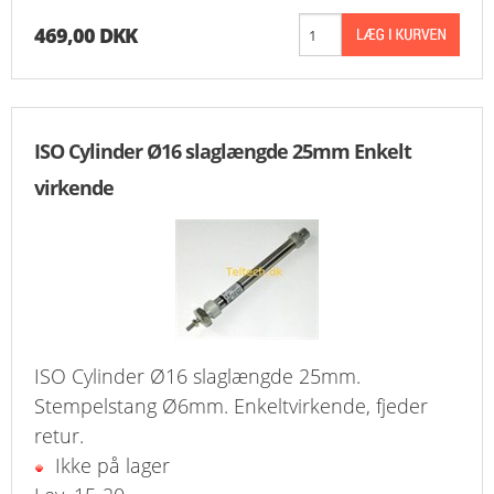
KURV
469,00 DKK
BESTIL
NYHEDER
ISO Cylinder Ø16 slaglængde 25mm Enkelt
virkende
TILBUD
PROFIL
VILKÅR
FAQ
ISO Cylinder Ø16 slaglængde 25mm.
SØGNING
Stempelstang Ø6mm. Enkeltvirkende, fjeder
retur.
KUNDECENTER
Ikke på lager