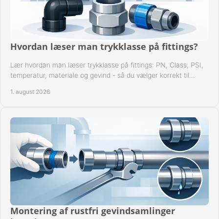
Hvordan læser man trykklasse på fittings?
Lær hvordan man læser trykklasse på fittings: PN, Class, PSI,
temperatur, materiale og gevind - så du vælger korrekt til
anlæggets driftsdata i praksis.
1. august 2026
Montering af rustfri gevindsamlinger