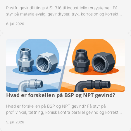
Rustfri gevindfittings AISI 316 til industrielle rørsystemer. Få
styr på materialevalg, gevindtyper, tryk, korrosion og korrekt
kompatibilitet.
6. juli 2026
Hvad er forskellen på BSP og NPT gevind?
Hvad er forskellen på BSP og NPT gevind? Få styr på
profilvinkel, tætning, konisk kontra parallel gevind og korrekt
valg af fitting.
5. juli 2026