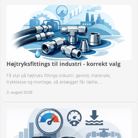
FAVORIT
KONTAKT
B2BLOGIN
LOG UD
Højtryksfittings til industri - korrekt valg
Få styr på højtryks fittings industri: gevind, materiale,
trykklasse og montage, så anlægget får tætte,
dokumenterbare forbindelser i drift hver dag.
3. august 2026