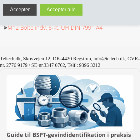
M8 Bolte indv. 6-kt. UH DIN 7991 A4
VA FITTINGS & VENTILER
M10 Bolte indv. 6-kt. UH DIN 7991 A4
VARME & TILBEHØR
M12 Bolte indv. 6-kt. UH DIN 7991 A4
ENTREPENØRARBEJDE- & UDSTYR
VÆRKTØJ
Teltech.dk, Skovvejen 12, DK-4420 Regstrup, info@teltech.dk, CVR-
nr. 2776 9179 / SE-nr.3347 0762, Telf.: 9396 3212
BEFÆSTIGELSE
BESPÆNDING, GUMMIDELE M.M.
BEARBEJDNING, MONTAGE & HAVEARBEJDE
MATERIEL HÅNDTERING
FORSIDE
Guide til BSPT-gevindidentifikation i praksis