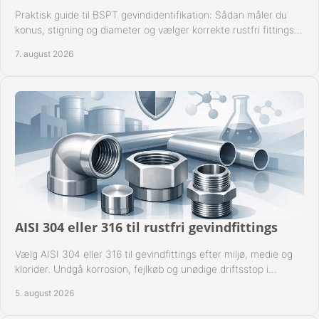
KURV
Praktisk guide til BSPT gevindidentifikation: Sådan måler du
konus, stigning og diameter og vælger korrekte rustfri fittings
til industrien i praksis.
BESTIL
7. august 2026
NYHEDER
TILBUD
PROFIL
VILKÅR
FAQ
AISI 304 eller 316 til rustfri gevindfittings
Vælg AISI 304 eller 316 til gevindfittings efter miljø, medie og
SØGNING
klorider. Undgå korrosion, fejlkøb og unødige driftsstop i
procesanlæg og rørsystemer.
KUNDECENTER
5. august 2026