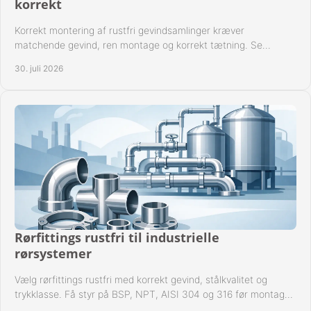
korrekt
Korrekt montering af rustfri gevindsamlinger kræver
matchende gevind, ren montage og korrekt tætning. Se
metoden til driftssikre forbindelser i praksis.
30. juli 2026
Rørfittings rustfri til industrielle
rørsystemer
Vælg rørfittings rustfri med korrekt gevind, stålkvalitet og
trykklasse. Få styr på BSP, NPT, AISI 304 og 316 før montage
til driftssikre industrielle anlæg.