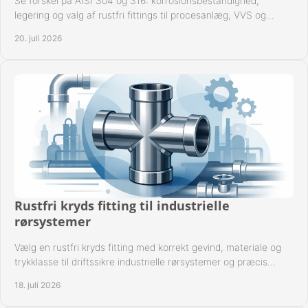
Se forskel på AISI 304 og 316: korrosionsbestandighed,
legering og valg af rustfri fittings til procesanlæg, VVS og
industrielle rørsystemer under drift.
20. juli 2026
Rustfri kryds fitting til industrielle
rørsystemer
Vælg en rustfri kryds fitting med korrekt gevind, materiale og
trykklasse til driftssikre industrielle rørsystemer og præcis
komponentkompatibilitet nu.
18. juli 2026