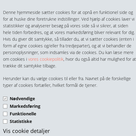
Teltech.dk
0 vare(r) i kurven
Denne hjemmeside sætter cookies for at opnå en funktionel side og
0,00 DKK
for at huske dine foretrukne indstillinger. Ved hjælp af cookies laver vi
statistikker og analyserer besøg på vores side så vi sikrer, at siden
hele tiden forbedres, og at vores markedsføring bliver relevant for dig.
Hvis du giver dit samtykke, så tillader du, at vi sætter cookies (enten i
form af egne cookies og/eller fra tredjeparter), og at vi behandler de
personoplysninger, som indsamles via de cookies. Du kan læse mere
MENU
om cookies i
vores cookiepolitik
, hvor du også altid har mulighed for at
trække dit samtykke tilbage.
FITTINGS
BOLTE INDV. 6-KT. UH DIN
Herunder kan du vælge cookies til eller fra. Navnet på de forskellige
HANER & VENTILER
typer af cookies fortæller, hvilket formål de tjener.
7991 A4 (SYREFAST)
Nødvendige
SLANGER, KOBLINGER & TILBEHØR
M3 Bolte indv. 6-kt. UH DIN 7991 A4
Markedsføring
M4 Bolte indv. 6-kt. UH DIN 7991 A4
Funktionelle
RØR & TILBEHØR
Statistiske
M5 Bolte indv. 6-kt. UH DIN 7991 A4
TEKNIK & AUTOMATIK
Vis cookie detaljer
M6 Bolte indv. 6-kt. UH DIN 7991 A4