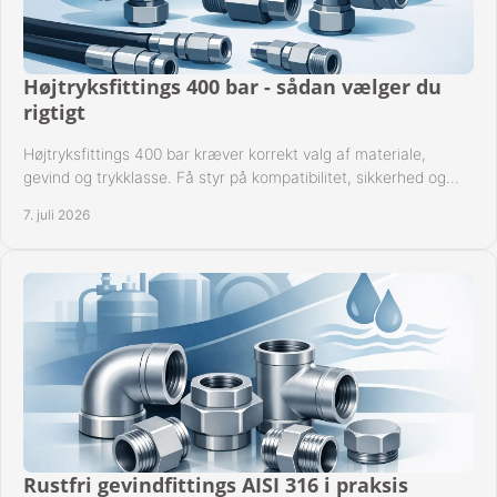
Højtryksfittings 400 bar - sådan vælger du
rigtigt
Højtryksfittings 400 bar kræver korrekt valg af materiale,
gevind og trykklasse. Få styr på kompatibilitet, sikkerhed og
drift i praksis.
7. juli 2026
Rustfri gevindfittings AISI 316 i praksis