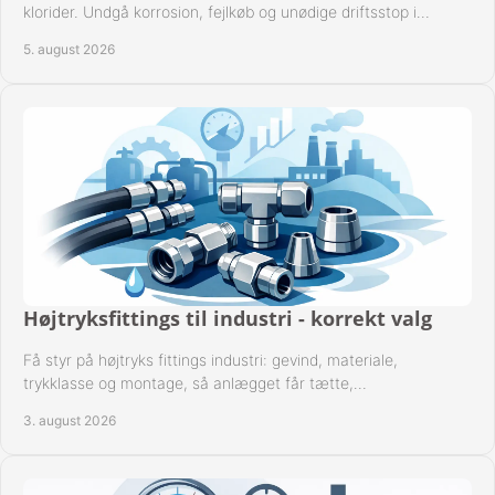
klorider. Undgå korrosion, fejlkøb og unødige driftsstop i
procesanlæg og rørsystemer.
5. august 2026
Højtryksfittings til industri - korrekt valg
Få styr på højtryks fittings industri: gevind, materiale,
trykklasse og montage, så anlægget får tætte,
dokumenterbare forbindelser i drift hver dag.
3. august 2026