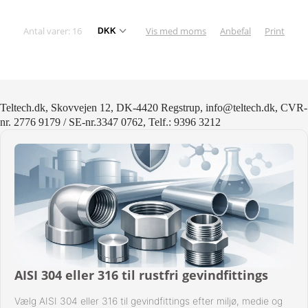
Antal varer: 16
Vis med moms
Anbefal
Print
Teltech.dk, Skovvejen 12, DK-4420 Regstrup, info@teltech.dk, CVR-
nr. 2776 9179 / SE-nr.3347 0762, Telf.: 9396 3212
AISI 304 eller 316 til rustfri gevindfittings
Vælg AISI 304 eller 316 til gevindfittings efter miljø, medie og