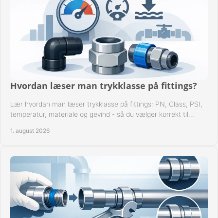
Hvordan læser man trykklasse på fittings?
Lær hvordan man læser trykklasse på fittings: PN, Class, PSI,
temperatur, materiale og gevind - så du vælger korrekt til
anlæggets driftsdata i praksis.
1. august 2026