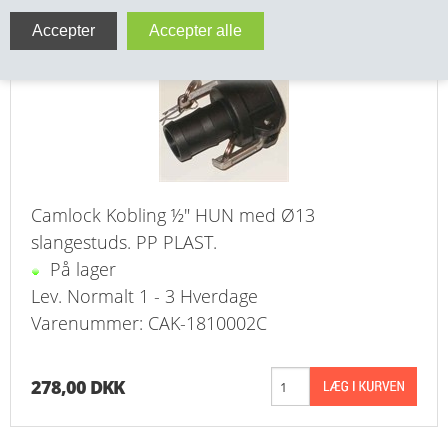
Camlock HUN ½" m. Ø13 sl.studs PLAST
VA FITTINGS & VENTILER
VARME & TILBEHØR
ENTREPENØRARBEJDE- & UDSTYR
VÆRKTØJ
Camlock Kobling ½" HUN med Ø13
BEFÆSTIGELSE
slangestuds. PP PLAST.
På lager
BESPÆNDING, GUMMIDELE M.M.
Lev. Normalt 1 - 3 Hverdage
Varenummer: CAK-1810002C
BEARBEJDNING, MONTAGE & HAVEARBEJDE
MATERIEL HÅNDTERING
278,00 DKK
FORSIDE