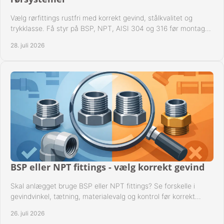
Vælg rørfittings rustfri med korrekt gevind, stålkvalitet og
trykklasse. Få styr på BSP, NPT, AISI 304 og 316 før montage
til driftssikre industrielle anlæg.
28. juli 2026
BSP eller NPT fittings - vælg korrekt gevind
Skal anlægget bruge BSP eller NPT fittings? Se forskelle i
gevindvinkel, tætning, materialevalg og kontrol før korrekt
montage i professionelle rørsystemer.
26. juli 2026