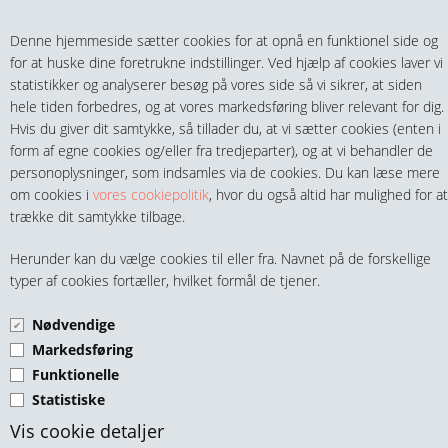
Teltech.dk
0 vare(r) i kurven
Denne hjemmeside sætter cookies for at opnå en funktionel side og
0,00 DKK
for at huske dine foretrukne indstillinger. Ved hjælp af cookies laver vi
statistikker og analyserer besøg på vores side så vi sikrer, at siden
hele tiden forbedres, og at vores markedsføring bliver relevant for dig.
Hvis du giver dit samtykke, så tillader du, at vi sætter cookies (enten i
form af egne cookies og/eller fra tredjeparter), og at vi behandler de
personoplysninger, som indsamles via de cookies. Du kan læse mere
MENU
om cookies i
vores cookiepolitik
, hvor du også altid har mulighed for at
trække dit samtykke tilbage.
FITTINGS
CAMLOCK HUN MED
Herunder kan du vælge cookies til eller fra. Navnet på de forskellige
HANER & VENTILER
typer af cookies fortæller, hvilket formål de tjener.
SLANGESTUDS SORT PP
TYPE C
Nødvendige
SLANGER, KOBLINGER & TILBEHØR
Markedsføring
Funktionelle
RØR & TILBEHØR
Statistiske
TEKNIK & AUTOMATIK
Vis cookie detaljer