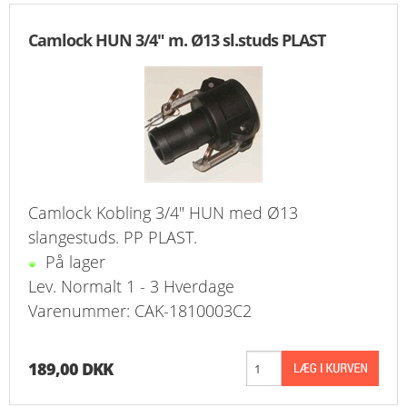
KURV
Camlock HUN 3/4" m. Ø13 sl.studs PLAST
BESTIL
NYHEDER
TILBUD
PROFIL
Camlock Kobling 3/4" HUN med Ø13
slangestuds. PP PLAST.
VILKÅR
På lager
Lev. Normalt 1 - 3 Hverdage
FAQ
Varenummer: CAK-1810003C2
SØGNING
189,00 DKK
KUNDECENTER