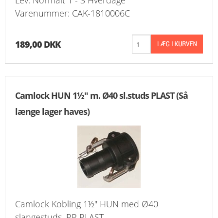
Lev. Normalt 1 - 3 Hverdage
Varenummer: CAK-1810006C
189,00 DKK
Camlock HUN 1½" m. Ø40 sl.studs PLAST (Så
længe lager haves)
Camlock Kobling 1½" HUN med Ø40
slangestuds. PP PLAST.