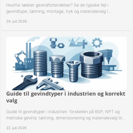
Hvorfor lækker gevindforbindelser? Se de typiske fejl i
gevindtype, tætning, montage, tryk og materialevalg i
industrielle rørsystemer i drift hver dag.
24. juli 2026
Guide til gevindtyper i industrien og korrekt
valg
Guide til gevindtyper i industrien: forskellen på BSP, NPT og
metriske gevind, tætning, dimensionering og materialevalg til
sikre rørsystemer i drift.
22. juli 2026