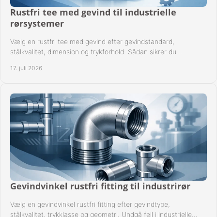
Rustfri tee med gevind til industrielle
rørsystemer
Vælg en rustfri tee med gevind efter gevindstandard,
stålkvalitet, dimension og trykforhold. Sådan sikrer du
kompatible og driftssikre rørforbindelser.
17. juli 2026
Gevindvinkel rustfri fitting til industrirør
Vælg en gevindvinkel rustfri fitting efter gevindtype,
stålkvalitet, trykklasse og geometri. Undgå fejl i industrielle