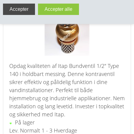
Itap Bundventil 1/2" Type 140 Messing
VA FITTINGS & VENTILER
VARME & TILBEHØR
ENTREPENØRARBEJDE- & UDSTYR
VÆRKTØJ
Opdag kvaliteten af Itap Bundventil 1/2" Type
BEFÆSTIGELSE
140 i holdbart messing. Denne kontraventil
sikrer effektiv og pålidelig funktion i dine
BESPÆNDING, GUMMIDELE M.M.
vandinstallationer. Perfekt til både
BEARBEJDNING, MONTAGE & HAVEARBEJDE
hjemmebrug og industrielle applikationer. Nem
installation og lang levetid. Invester i topkvalitet
MATERIEL HÅNDTERING
og sikkerhed med Itap.
På lager
FORSIDE
Lev. Normalt 1 - 3 Hverdage