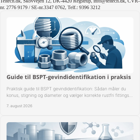
Teltech.dk, Skovvejen 12, DK-4420 Regstrup, info@teltech.dk, CVR-
nr. 2776 9179 / SE-nr.3347 0762, Telf.: 9396 3212
Guide til BSPT-gevindidentifikation i praksis
Praktisk guide til BSPT gevindidentifikation: Sådan måler du
konus, stigning og diameter og vælger korrekte rustfri fittings
til industrien i praksis.
7. august 2026