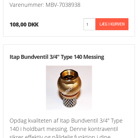
Varenummer: MBV-7038938
KURV
BESTIL
108,00 DKK
NYHEDER
TILBUD
Itap Bundventil 3/4" Type 140 Messing
PROFIL
VILKÅR
FAQ
SØGNING
Opdag kvaliteten af Itap Bundventil 3/4" Type
KUNDECENTER
140 i holdbart messing. Denne kontraventil
sikrer effektiv og pålidelig funktion i dine