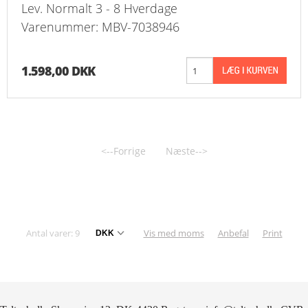
Lev. Normalt 3 - 8 Hverdage
Varenummer: MBV-7038946
1.598,00 DKK
<--Forrige
Næste-->
Antal varer: 9
Vis med moms
Anbefal
Print