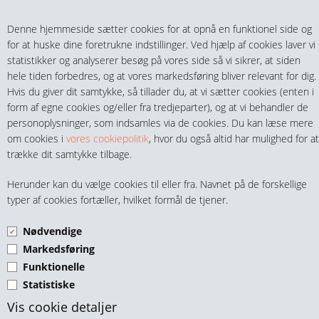
Teltech.dk
0 vare(r) i kurven
Denne hjemmeside sætter cookies for at opnå en funktionel side og
0,00 DKK
for at huske dine foretrukne indstillinger. Ved hjælp af cookies laver vi
statistikker og analyserer besøg på vores side så vi sikrer, at siden
hele tiden forbedres, og at vores markedsføring bliver relevant for dig.
Hvis du giver dit samtykke, så tillader du, at vi sætter cookies (enten i
form af egne cookies og/eller fra tredjeparter), og at vi behandler de
personoplysninger, som indsamles via de cookies. Du kan læse mere
MENU
om cookies i
vores cookiepolitik
, hvor du også altid har mulighed for at
trække dit samtykke tilbage.
FITTINGS
ITAP BUNDVENTIL TYPE
Herunder kan du vælge cookies til eller fra. Navnet på de forskellige
HANER & VENTILER
typer af cookies fortæller, hvilket formål de tjener.
140
Nødvendige
SLANGER, KOBLINGER & TILBEHØR
Markedsføring
Funktionelle
RØR & TILBEHØR
Statistiske
TEKNIK & AUTOMATIK
Vis cookie detaljer