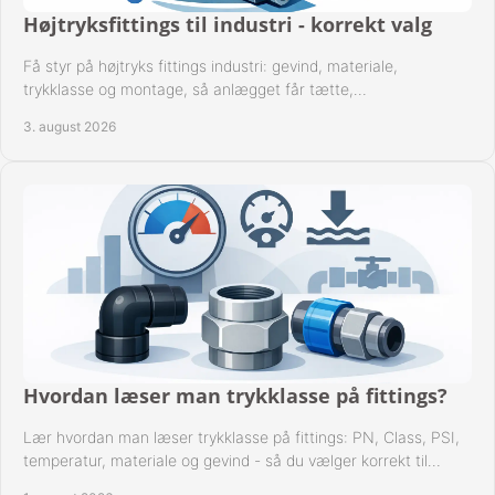
Højtryksfittings til industri - korrekt valg
Få styr på højtryks fittings industri: gevind, materiale,
trykklasse og montage, så anlægget får tætte,
dokumenterbare forbindelser i drift hver dag.
3. august 2026
Hvordan læser man trykklasse på fittings?
Lær hvordan man læser trykklasse på fittings: PN, Class, PSI,
temperatur, materiale og gevind - så du vælger korrekt til
anlæggets driftsdata i praksis.