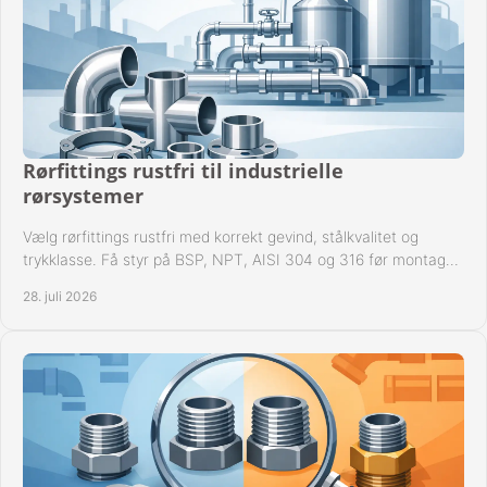
Rørfittings rustfri til industrielle
rørsystemer
Vælg rørfittings rustfri med korrekt gevind, stålkvalitet og
trykklasse. Få styr på BSP, NPT, AISI 304 og 316 før montage
til driftssikre industrielle anlæg.
28. juli 2026