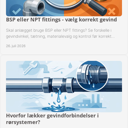
BSP eller NPT fittings - vælg korrekt gevind
Skal anlægget bruge BSP eller NPT fittings? Se forskelle i
gevindvinkel, tætning, materialevalg og kontrol før korrekt
montage i professionelle rørsystemer.
26. juli 2026
Hvorfor lækker gevindforbindelser i
rørsystemer?