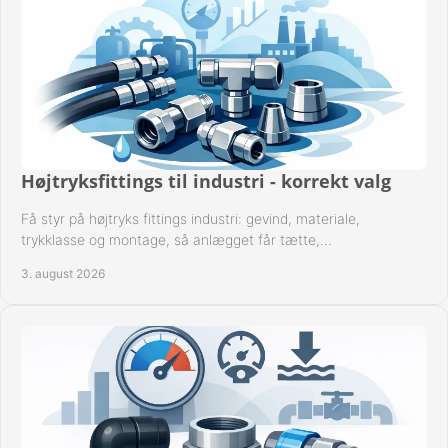
Højtryksfittings til industri - korrekt valg
Få styr på højtryks fittings industri: gevind, materiale,
trykklasse og montage, så anlægget får tætte,
dokumenterbare forbindelser i drift hver dag.
3. august 2026