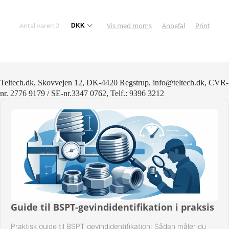
Antal varer: 2
Vis med moms
Anbefal
Print
Teltech.dk, Skovvejen 12, DK-4420 Regstrup, info@teltech.dk, CVR-
nr. 2776 9179 / SE-nr.3347 0762, Telf.: 9396 3212
Guide til BSPT-gevindidentifikation i praksis
Praktisk guide til BSPT gevindidentifikation: Sådan måler du