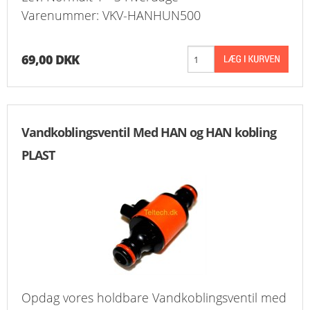
Varenummer: VKV-HANHUN500
KURV
BESTIL
69,00 DKK
NYHEDER
TILBUD
Vandkoblingsventil Med HAN og HAN kobling
PROFIL
PLAST
VILKÅR
FAQ
SØGNING
KUNDECENTER
Opdag vores holdbare Vandkoblingsventil med