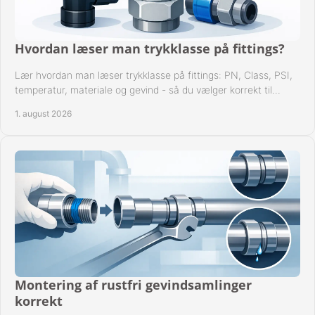
Hvordan læser man trykklasse på fittings?
Lær hvordan man læser trykklasse på fittings: PN, Class, PSI,
temperatur, materiale og gevind - så du vælger korrekt til
anlæggets driftsdata i praksis.
1. august 2026
Montering af rustfri gevindsamlinger
korrekt