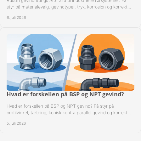
Rustfri gevindfittings AISI 316 til industrielle rørsystemer. Få
styr på materialevalg, gevindtyper, tryk, korrosion og korrekt
kompatibilitet.
6. juli 2026
Hvad er forskellen på BSP og NPT gevind?
Hvad er forskellen på BSP og NPT gevind? Få styr på
profilvinkel, tætning, konisk kontra parallel gevind og korrekt
valg af fitting.
5. juli 2026