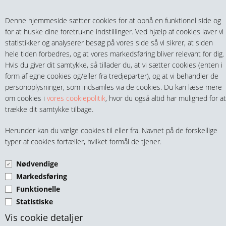
Teltech.dk
0 vare(r) i kurven
Denne hjemmeside sætter cookies for at opnå en funktionel side og
0,00 DKK
for at huske dine foretrukne indstillinger. Ved hjælp af cookies laver vi
statistikker og analyserer besøg på vores side så vi sikrer, at siden
hele tiden forbedres, og at vores markedsføring bliver relevant for dig.
Hvis du giver dit samtykke, så tillader du, at vi sætter cookies (enten i
form af egne cookies og/eller fra tredjeparter), og at vi behandler de
personoplysninger, som indsamles via de cookies. Du kan læse mere
MENU
om cookies i
vores cookiepolitik
, hvor du også altid har mulighed for at
trække dit samtykke tilbage.
FITTINGS
VANDKOBLINGSVENTILER
Herunder kan du vælge cookies til eller fra. Navnet på de forskellige
HANER & VENTILER
typer af cookies fortæller, hvilket formål de tjener.
PLAST
Nødvendige
SLANGER, KOBLINGER & TILBEHØR
Markedsføring
Funktionelle
RØR & TILBEHØR
Statistiske
TEKNIK & AUTOMATIK
Vis cookie detaljer