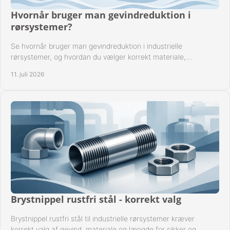
Hvornår bruger man gevindreduktion i
rørsystemer?
Se hvornår bruger man gevindreduktion i industrielle
rørsystemer, og hvordan du vælger korrekt materiale,
gevindstandard og tætning til opgaven sikkert.
11. juli 2026
Brystnippel rustfri stål - korrekt valg
Brystnippel rustfri stål til industrielle rørsystemer kræver
korrekt valg af gevind, materiale og længde for sikker og