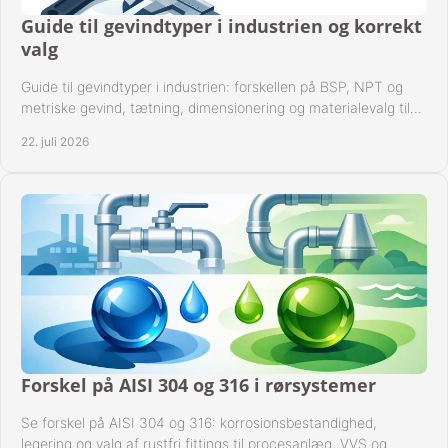
Guide til gevindtyper i industrien og korrekt
valg
Guide til gevindtyper i industrien: forskellen på BSP, NPT og
metriske gevind, tætning, dimensionering og materialevalg til
sikre rørsystemer i drift.
22. juli 2026
Forskel på AISI 304 og 316 i rørsystemer
Se forskel på AISI 304 og 316: korrosionsbestandighed,
legering og valg af rustfri fittings til procesanlæg, VVS og