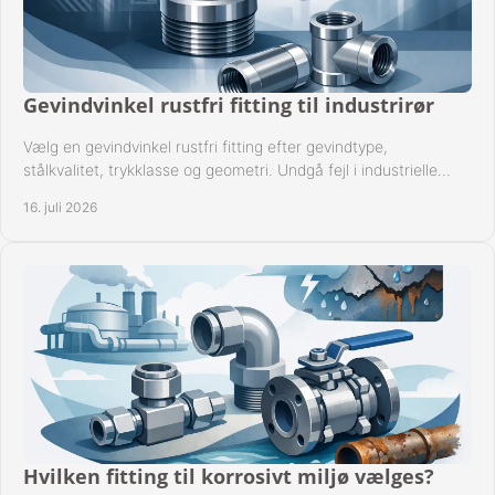
Gevindvinkel rustfri fitting til industrirør
Vælg en gevindvinkel rustfri fitting efter gevindtype,
stålkvalitet, trykklasse og geometri. Undgå fejl i industrielle
rørsystemer ved montage sikkert.
16. juli 2026
Hvilken fitting til korrosivt miljø vælges?