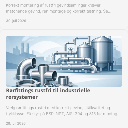
Korrekt montering af rustfri gevindsamlinger kræver
matchende gevind, ren montage og korrekt tætning. Se
metoden til driftssikre forbindelser i praksis.
30. juli 2026
Rørfittings rustfri til industrielle
rørsystemer
Vælg rørfittings rustfri med korrekt gevind, stålkvalitet og
trykklasse. Få styr på BSP, NPT, AISI 304 og 316 før montage
til driftssikre industrielle anlæg.
28. juli 2026