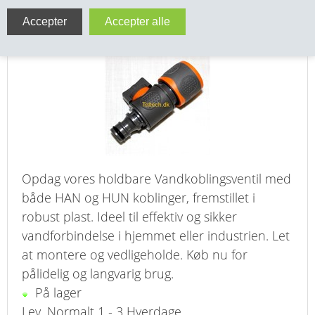
Vandkoblingsventil Med HAN og HUN kobling
VA FITTINGS & VENTILER
PLAST
VARME & TILBEHØR
ENTREPENØRARBEJDE- & UDSTYR
VÆRKTØJ
BEFÆSTIGELSE
Opdag vores holdbare Vandkoblingsventil med
BESPÆNDING, GUMMIDELE M.M.
både HAN og HUN koblinger, fremstillet i
robust plast. Ideel til effektiv og sikker
BEARBEJDNING, MONTAGE & HAVEARBEJDE
vandforbindelse i hjemmet eller industrien. Let
at montere og vedligeholde. Køb nu for
MATERIEL HÅNDTERING
pålidelig og langvarig brug.
På lager
FORSIDE
Lev. Normalt 1 - 3 Hverdage