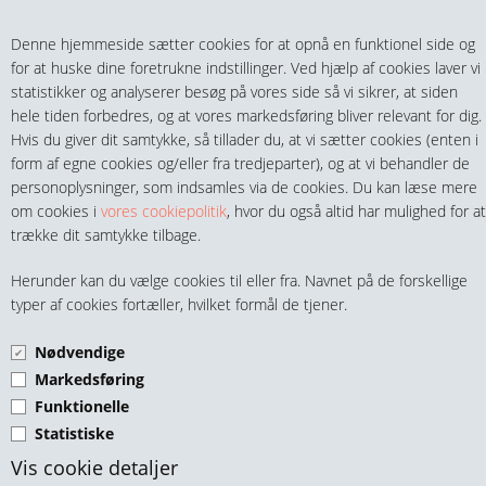
Teltech.dk
0 vare(r) i kurven
Denne hjemmeside sætter cookies for at opnå en funktionel side og
0,00 DKK
for at huske dine foretrukne indstillinger. Ved hjælp af cookies laver vi
statistikker og analyserer besøg på vores side så vi sikrer, at siden
hele tiden forbedres, og at vores markedsføring bliver relevant for dig.
Hvis du giver dit samtykke, så tillader du, at vi sætter cookies (enten i
form af egne cookies og/eller fra tredjeparter), og at vi behandler de
personoplysninger, som indsamles via de cookies. Du kan læse mere
MENU
om cookies i
vores cookiepolitik
, hvor du også altid har mulighed for at
trække dit samtykke tilbage.
FITTINGS
SPORKUGLELEJER 6200-
Herunder kan du vælge cookies til eller fra. Navnet på de forskellige
HANER & VENTILER
typer af cookies fortæller, hvilket formål de tjener.
SERIEN
Nødvendige
SLANGER, KOBLINGER & TILBEHØR
Markedsføring
Funktionelle
RØR & TILBEHØR
Statistiske
TEKNIK & AUTOMATIK
Vis cookie detaljer
Kugleleje Ø10 - Ø30 - 9mm.