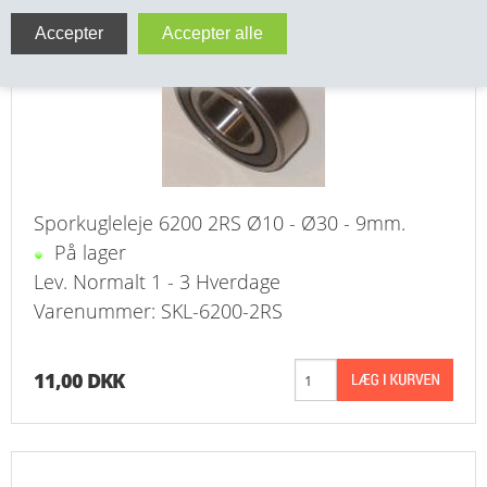
VA FITTINGS & VENTILER
VARME & TILBEHØR
ENTREPENØRARBEJDE- & UDSTYR
VÆRKTØJ
Sporkugleleje 6200 2RS Ø10 - Ø30 - 9mm.
BEFÆSTIGELSE
På lager
Lev. Normalt 1 - 3 Hverdage
BESPÆNDING, GUMMIDELE M.M.
Varenummer: SKL-6200-2RS
BEARBEJDNING, MONTAGE & HAVEARBEJDE
11,00 DKK
MATERIEL HÅNDTERING
FORSIDE