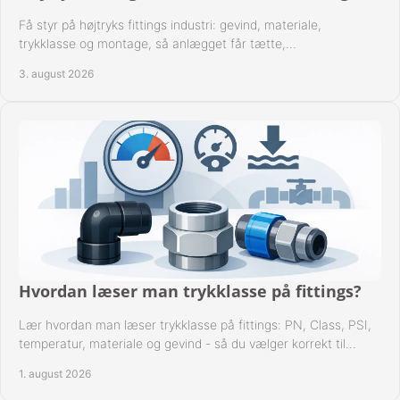
Få styr på højtryks fittings industri: gevind, materiale,
trykklasse og montage, så anlægget får tætte,
dokumenterbare forbindelser i drift hver dag.
3. august 2026
Hvordan læser man trykklasse på fittings?
Lær hvordan man læser trykklasse på fittings: PN, Class, PSI,
temperatur, materiale og gevind - så du vælger korrekt til
anlæggets driftsdata i praksis.
1. august 2026