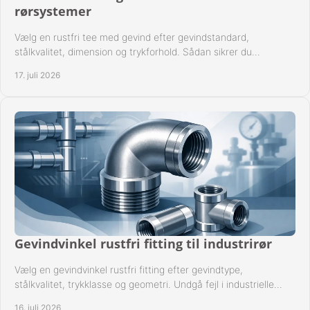
rørsystemer
Vælg en rustfri tee med gevind efter gevindstandard,
stålkvalitet, dimension og trykforhold. Sådan sikrer du
kompatible og driftssikre rørforbindelser.
17. juli 2026
Gevindvinkel rustfri fitting til industrirør
Vælg en gevindvinkel rustfri fitting efter gevindtype,
stålkvalitet, trykklasse og geometri. Undgå fejl i industrielle
rørsystemer ved montage sikkert.
16. juli 2026