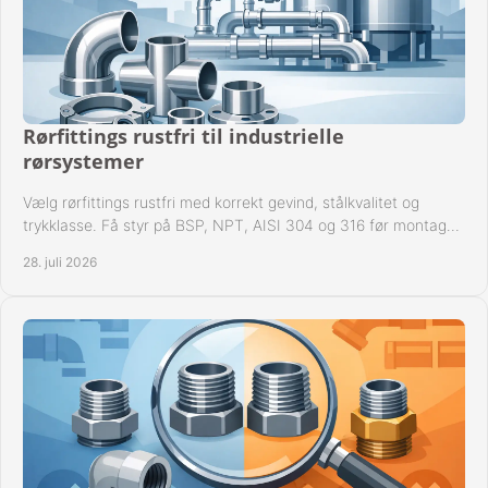
Rørfittings rustfri til industrielle
rørsystemer
Vælg rørfittings rustfri med korrekt gevind, stålkvalitet og
trykklasse. Få styr på BSP, NPT, AISI 304 og 316 før montage
til driftssikre industrielle anlæg.
28. juli 2026