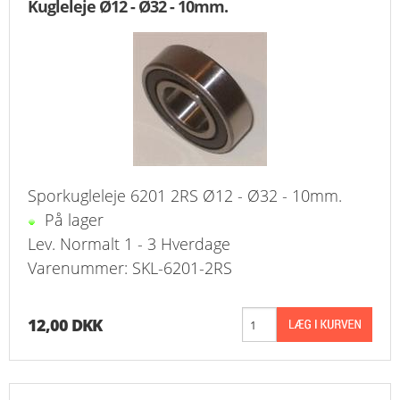
Kugleleje Ø12 - Ø32 - 10mm.
KURV
BESTIL
NYHEDER
TILBUD
Sporkugleleje 6201 2RS Ø12 - Ø32 - 10mm.
PROFIL
På lager
VILKÅR
Lev. Normalt 1 - 3 Hverdage
Varenummer: SKL-6201-2RS
FAQ
12,00 DKK
SØGNING
KUNDECENTER