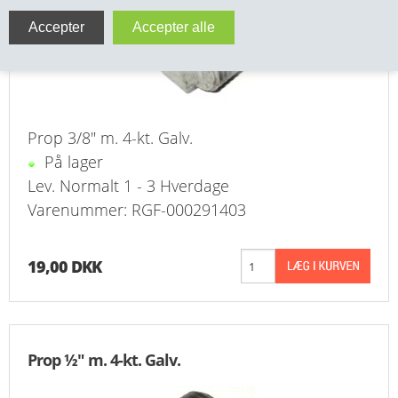
VA FITTINGS & VENTILER
VARME & TILBEHØR
ENTREPENØRARBEJDE- & UDSTYR
Prop 3/8" m. 4-kt. Galv.
VÆRKTØJ
På lager
Lev. Normalt 1 - 3 Hverdage
BEFÆSTIGELSE
Varenummer: RGF-000291403
BESPÆNDING, GUMMIDELE M.M.
19,00 DKK
BEARBEJDNING, MONTAGE & HAVEARBEJDE
MATERIEL HÅNDTERING
Prop ½" m. 4-kt. Galv.
FORSIDE