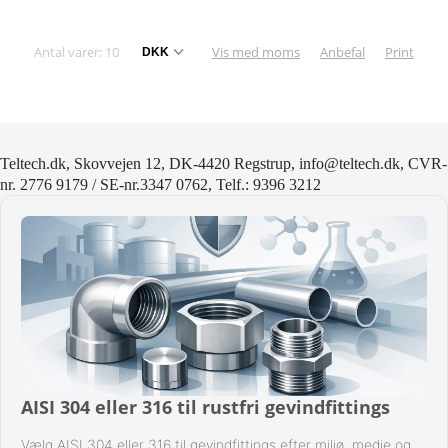
Antal varer: 10
Vis med moms
Anbefal
Print
Teltech.dk, Skovvejen 12, DK-4420 Regstrup, info@teltech.dk, CVR-
nr. 2776 9179 / SE-nr.3347 0762, Telf.: 9396 3212
AISI 304 eller 316 til rustfri gevindfittings
Vælg AISI 304 eller 316 til gevindfittings efter miljø, medie og