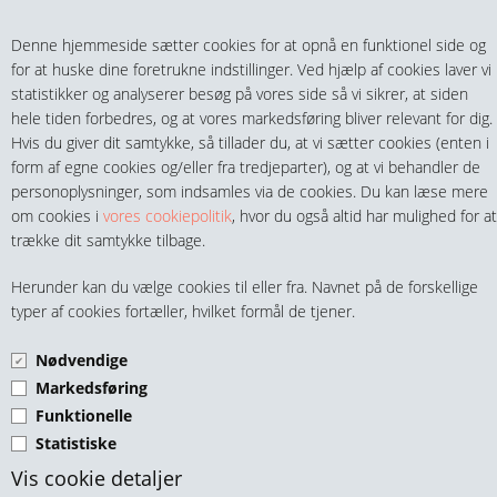
Teltech.dk
0 vare(r) i kurven
Denne hjemmeside sætter cookies for at opnå en funktionel side og
0,00 DKK
for at huske dine foretrukne indstillinger. Ved hjælp af cookies laver vi
statistikker og analyserer besøg på vores side så vi sikrer, at siden
hele tiden forbedres, og at vores markedsføring bliver relevant for dig.
Hvis du giver dit samtykke, så tillader du, at vi sætter cookies (enten i
form af egne cookies og/eller fra tredjeparter), og at vi behandler de
personoplysninger, som indsamles via de cookies. Du kan læse mere
MENU
om cookies i
vores cookiepolitik
, hvor du også altid har mulighed for at
trække dit samtykke tilbage.
FITTINGS
PROP 4-KT GALV.
Herunder kan du vælge cookies til eller fra. Navnet på de forskellige
HANER & VENTILER
typer af cookies fortæller, hvilket formål de tjener.
Nødvendige
SLANGER, KOBLINGER & TILBEHØR
Markedsføring
Funktionelle
RØR & TILBEHØR
Statistiske
Prop 3/8" m. 4-kt. Galv.
TEKNIK & AUTOMATIK
Vis cookie detaljer