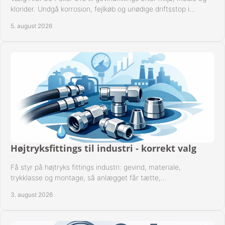
klorider. Undgå korrosion, fejlkøb og unødige driftsstop i
procesanlæg og rørsystemer.
5. august 2026
Højtryksfittings til industri - korrekt valg
Få styr på højtryks fittings industri: gevind, materiale,
trykklasse og montage, så anlægget får tætte,
dokumenterbare forbindelser i drift hver dag.
3. august 2026