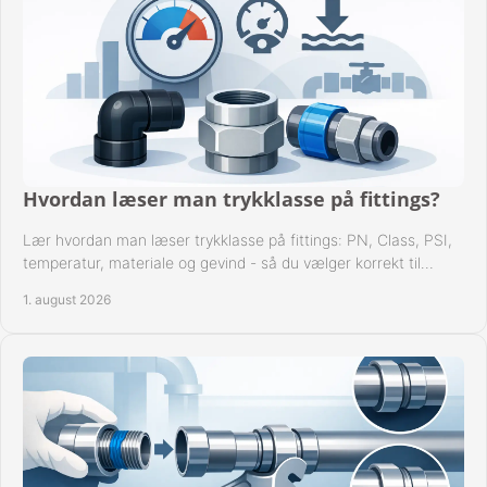
Hvordan læser man trykklasse på fittings?
Lær hvordan man læser trykklasse på fittings: PN, Class, PSI,
temperatur, materiale og gevind - så du vælger korrekt til
anlæggets driftsdata i praksis.
1. august 2026