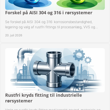
Forskel på AISI 304 og 316 i rørsystemer
Se forskel på AISI 304 og 316: korrosionsbestandighed,
legering og valg af rustfri fittings til procesanlæg, VVS og
industrielle rørsystemer under drift.
20. juli 2026
Rustfri kryds fitting til industrielle
rørsystemer
Vælg en rustfri kryds fitting med korrekt gevind, materiale og