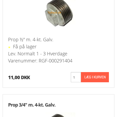
KURV
BESTIL
NYHEDER
Prop ½" m. 4-kt. Galv.
TILBUD
Få på lager
Lev. Normalt 1 - 3 Hverdage
PROFIL
Varenummer: RGF-000291404
VILKÅR
11,00 DKK
FAQ
SØGNING
Prop 3/4" m. 4-kt. Galv.
KUNDECENTER