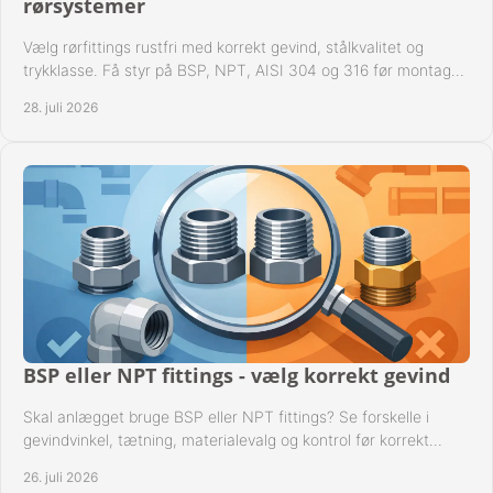
rørsystemer
Vælg rørfittings rustfri med korrekt gevind, stålkvalitet og
trykklasse. Få styr på BSP, NPT, AISI 304 og 316 før montage
til driftssikre industrielle anlæg.
28. juli 2026
BSP eller NPT fittings - vælg korrekt gevind
Skal anlægget bruge BSP eller NPT fittings? Se forskelle i
gevindvinkel, tætning, materialevalg og kontrol før korrekt
montage i professionelle rørsystemer.
26. juli 2026