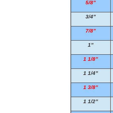
5/8”
Reduk. Brystn
T-Stk. Samlin
Overg. Ventil
Slange Koblin
Udluftningsven
Slangenippelr
K
3/4”
Reduk. Brystn
Overg. Ventil
Slangeforskrun
Nippelrør Galv
K
7/8”
Reduk. Brystn
Push-In Vent
Vinkel Slangef
Bøjning Lang 
1”
Reduk. Brystn
Drøvleventil/
Slangenippel
Union Overg. 
Nippelmuffer 
Vinkel Overg.
Slutmuffe For
1 1/8”
Nippelmuffer 
Kontraventil 
1 1/4”
Nippelmuffer 
Kontraventil 
1 3/8”
Nippelmuffer 
1 1/2”
Nippelmuffer 