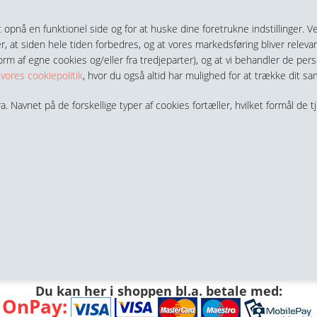
nå en funktionel side og for at huske dine foretrukne indstillinger. Ved 
r, at siden hele tiden forbedres, og at vores markedsføring bliver relevan
 form af egne cookies og/eller fra tredjeparter), og at vi behandler de p
i
vores cookiepolitik
, hvor du også altid har mulighed for at trække dit sa
LANGER, KOBLINGER & TILBEHØR
RØR & TILBEHØR
a. Navnet på de forskellige typer af cookies fortæller, hvilket formål de t
Bar 316
muffer 316
ILBEHØR
PT Kuglehane 1-Delt Red.g. PN63 Rustfri 316
langer
ENTREPENØRARBEJDE- & UDSTYR
Luftslanger PE, PA Og PU
Kobberrør BLØD
VÆRKTØ
Bar 316 (Amerikansk Rørgevind)
stfri 316
stfri AISI 316
lå Nylon PA
PT Kuglehane 2-Delt Fuld Gen. PN63 Rustfri 316
P Overg. Kuglehane 2-Vejs Indv. Gevind-Spænd
pændebånd
Vandslange GUL 8 Bar
Spændering M. Skrue Stå
PVC Rør
il Mega 200 Støbejern
kabler
EARBEJDNING, MONTAGE & HAVEARBEJDE
Frostsikrings Kabler 230VAC
Spuledyser
MATERIEL HÅ
Standard
Håndvær
s BSPT 140/200/413 Bar 316
nd
stfri 316
tfri AISI 316
øjtryk 200 Bar BSPT Aisi 316
pel Blå Nylon PA
ort PP Lige Gevind
BSPT MS
PT Snavssamler PN63 Rustfri 316
uglehane 2- Vejs PP M/M Frostsikret -45°C ICE
uglehaner Messing
lange- Nipler & Samlere
AIGNEP Mini Kuglehaner MS
Vandslange GUL 4-Lags 1
Spændebånd 430 RS Sta
Slangenipler Rustfrie
Rørtætning & Pakning
AIGNEP Mini 
il Mega 301 Støbejern (Spildevand)
r
Standard
Opspænd
stødnings Clamps Galvaniseret
kklipning, Beskæring Og Stubfræsning
Transport Materi
Profil
Vilkår
FAQ
Søgning
Kundecenter
Favorit
Kontakt
s NPT 200/400 Bar 316
evind
ter Messing
stfri 316
/N NPT Rustfri AISI 316
jtryk 140/200 Bar BSPT Aisi 316
øjtryk 200 Bar NPT Aisi 316
on PA
pel Sort PP
ippel-Nippel Sort PP Konisk Gevind
0º Indv. Konus
LØD
SPT Forniklet MS
PT Klapventil PN12 Rustfri Aisi 316
uglehane 2- Vejs PP M/N Frostsikret -45°C ICE
kydeventiler MS
A Skydeventil Mega 200 Støbejern
akninger & Tætninger -
Kuglehane Mini MS Muffe/Muffe
Klar Armeret Vand- & Luf
Spændebånd Kraftig 1-Skr
Slangenipler Galv. Stål
Rørtætning & Pakning
PEX Rør Multipex Rør
AIGNEP Mini 
raventiler Duktilt Støbejern Til Kloak Mm
Spåntage
stødnings Clamps RUSTFRI
j Håndmand / Vikar
Løfte & Træk Mat
 Med O-Ring
t
tfri 316
PT Rustfri AISI 316
00/413 Bar BSPT Aisi 316
jtryk 200 Bar NPT Aisi 316
ng 90° DS/SMS 316L Syrefast
å Nylon PA
ort PP
ystnippel Nippel-Nippel Sort PP Konisk Gevind
ystnippel Konisk Gevind Med O-Ring
Reduktion MS
g Udv. BSPT
l Udv. BSPT PEL MS
rniklet MS
ompres. Udv. BSPT Forniklet
lv.
ustfri Kuglehane Butterflyhåndtag
uglehane 2- Vejs PP Frostsikret -20°C
åleventiler Messing MS
A Skydeventil Mega 301 Støbejern (Spildevand)
agnetventil NC Direkte Styret 90gr.C. MS
langekoblinger
Kuglehane Mini MS Nippel/Muffe
Blå Vand- & Luftslange 40
Spændebånd Kraftig 2-Skr
Slangenipler Messing
Simmerringe - Olietætnin
Camlock Koblinger Rustfr
Wavin Gulvvarmerør
AIGNEP Mini 
Kuglekontraventil
Slibe-& 
mmi Vibrationsdæmpere
rkstedsarbejde, Montage
Vibrationsdæmpere Udvendi
Du kan her i shoppen bl.a. betale med:
d Messing
 316
PT Rustfri AISI 316
 200 Bar BSPT Aisi 316
jtryk 200 Bar NPT Aisi 316
ng 45° DS/SMS 316L Syrefast
Rustfri Syrefast DIN 2633
å Nylon PA
rt PP
Muffe Sort PP Konisk Gevind
X Muffe Sort PP Self Seal O-Ringe
 Udv. Gevind PP
BSPP MS
g Udv. BSPP
 Indv. BSP PEL MS
rgang Udv. BSPT Messing
lsag M/M Forniklet MS
ompres. Indv. BSPP Forniklet
el BSPT - Push-In Forniklet Messing
el Galv.
SORT
ttings Forzinket
ustfri Aftapningshane 316
P Aftapningshane Frostsikret -20°C Arctic
orkromet Stopventil MS
A Kugle Kontraventiler Duktilt Støbejern Til Kloak Mm
agnetventil NC Pilot Styret 90gr.C. MS
kydeventil Bronze
ørholdere -
Geberit Pres Overg. Nippel FZ
Kuglehane Mini MS Nippel/Nippel
Væskeslange BLÅ PVC Spi
Spændebånd 316 Standa
Slangenipler Forniklet Me
Gummipakninger Indv. Ge
Camlock Koblinger Alumi
Rørholder 2 Skruer El-Gal
Rørholdere -
AIGNEP Mini K
Måleværk
mmi Buffere - Fødder Udv. Gevind Cylindriske
Vibrationsdæmpere Udv. Og I
OnPay: