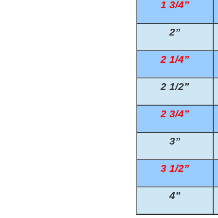
1 3/4”
Reduk. Muffer
Reduk. Muffer
2”
Reduk. Muffer
2 1/4”
Reduk. Muffer
2 1/2”
Kontramøtrike
2 3/4”
Overbøjning R
Vægvinkel Rus
3”
Slangenipler 
3 1/2”
Slangenipler 
4”
Vinkel Slange