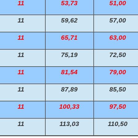
11
53,73
51,00
 1-Step Rustfrie 316
Nippelrør 2" Galv.
 2-Step Rustfrie 316
Nippelrør 2½" Galv.
11
59,62
57,00
 3-Step Rustfrie 316
Nippelrør 3" Galv.
11
65,71
63,00
 4-Step Rustfrie 316
Nippelrør 4" Galv.
11
75,19
72,50
r Rustfrie 316
11
81,54
79,00
ustfri 316
tfri 316
11
87,89
85,50
Udv. BSPT Rustfrie 316 15 Bar
11
100,33
97,50
Indv. BSPP Rustfrie 316
11
113,03
110,50
nippel Rustfri 316