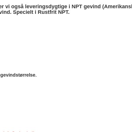
r vi også leveringsdygtige i NPT gevind (Amerikansk
ning Flad Tætning Rustfri 316
nd. Specielt i Rustfrit NPT.
ning Kugle Tætning Rustfri 316
ør Udv. BSPT Rustfrie 316
T Rustfrie 316
-Rustfrie 1/8" Nippelrør 316
ør Forkrøppet Rustfrie 304
-Rustfrie 1/4" Nippelrør 316
Nippel Rustfri 316
-Rustfrie 3/8" Nippelrør 316
gevindstørrelse.
-Rustfrie 1/2" Nippelrør 316
-Rustfrie 3/4" Nippelrør 316
-Rustfrie 1" Nippelrør 316
-Rustfrie 1 1/4" Nippelrør 316