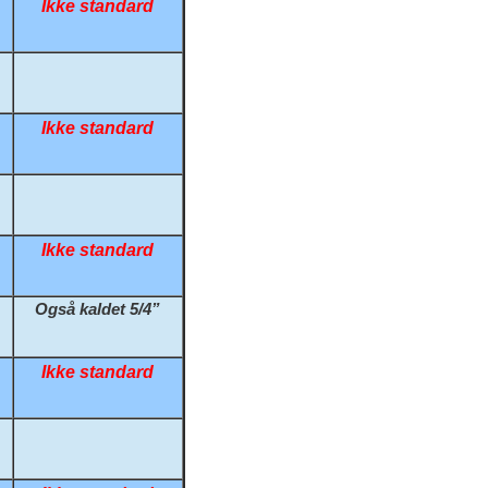
Ikke standard
Stål Kombi Vakuum-Manometer Ø63 +
Prop Ti
Push-O
Stål Manometer Ø50 Messing Studs 
Vinkel
Ikke standard
Stål Manometer Ø63 Messing Studs 
Skotge
Stål Manometer Ø100 Messing Studs
Overg.
Stål Manometer Ø40 Messing Studs B
Overg.
Ikke standard
Stål Manometer Ø50 Messing Studs B
Push-I
Også kaldet 5/4”
Stål Manometer Ø63 Messing Studs B
Drøvle
Ikke standard
Vinkel
Kontra