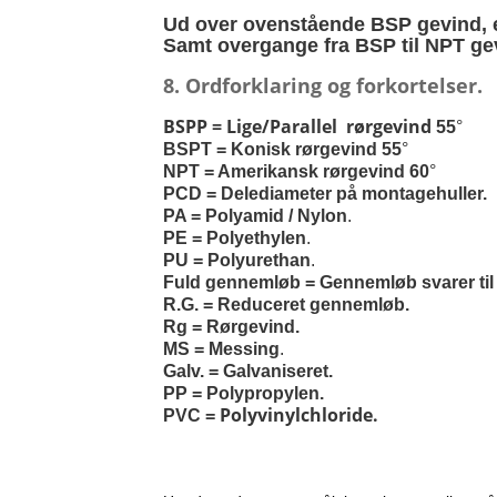
Ud over ovenstående BSP gevind, e
Slangeforskru
Samt overgange fra BSP til NPT gevi
Slangeforskru
8. Ordforklaring og forkortelser.
BSPP = Lige/Parallel rørgevind
Slangenippelr
55
°
BSPT = Konisk rørgevind 55
°
NPT = Amerikansk rørgevind 60
°
Nippelrør BSP
PCD =
Delediameter på montagehuller.
PA = Polyamid / Nylon
.
Slangenippelr
PE = Polyethylen
.
PU = Polyurethan
.
Swivel Muffe-
Fuld gennemløb = Gennemløb svarer til 
R.G. = Reduceret gennemløb.
Rg = Rørgevind.
MS = Messing
.
Galv. = Galvaniseret.
PP = Polypropylen.
Polyvinylchloride.
PVC =