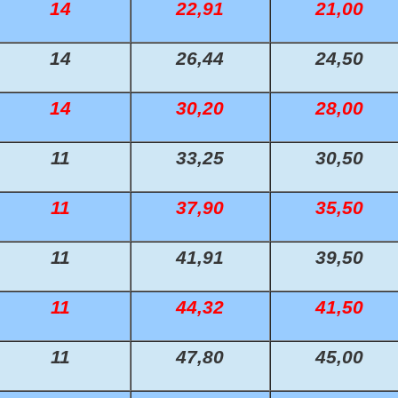
14
22,91
21,00
ipler 2-Step Rustfrie 316
g Sort PP 4 Bar
 Udv. BSPT <--- Push-In PBT/MS
g / Union / Forskruning MS
til Forniklet
ør Forkrøppet Galv. Stål
ontraventil PVC Med EPDM Kugle Gevind/Gevind
Overg. Ventil Udv. BSPT ---> Push-In PBT/MS
Nippelrør 1" SORT
14
26,44
24,50
ipler 3-Step Rustfrie 316
 Udv. BSPT ---> Push-In PBT/MS
ing Lige Flad Forniklet
.
ontraventil PVC Med Slangetilslutning
Drøvleventil/Reguleringsventil Push-In
Nippelrør 1/8" Galv.
Nippelrør 1 1/4" SORT
14
30,20
28,00
ipler 4-Step Rustfrie 316
il BPT/MS
orskruning Flad Forniklet
Nippel/Nippel Galvaniseret
Vinkel Overg. Drøvleventil Push-In / BSPT
Nippelrør 1/4" Galv.
Nippelrør 1½" SORT
11
33,25
30,50
ipler 5-Step Rustfrie 316
Reguleringsventil Push-In
 Udvendig BSPP O-Ring
Galv. - PVC M/M
Kontraventiler Push-In ---> BSPT
Nippelrør 3/8" Galv.
Nippelrør 2" SORT
1-Step Rustfrie 316
 Drøvleventil Push-In / BSPT
niklet Messing
Trykregulerings Ventiler Plast
Nippelrør 1/2" Galv.
Nippelrør 2½" SORT
Trykregulerings Ventiler Lige 3/4" Plast
11
37,90
35,50
2-Step Rustfrie 316
Push-In ---> BSPT
Aftapningskuglehane PP
Nippelrør 3/4" Galv.
Nippelrør 3" SORT
Trykregulerings Ventiler Skrå 3/4" Plast
11
41,91
39,50
3-Step Rustfrie 316
Push-In <--- BSPT
Kontraventil PVC Med EPDM Kugle Gevind/Gevind
Nippelrør 1" Galv.
Nippelrør 4" SORT
11
44,32
41,50
4-Step Rustfrie 316
Kontraventil PVC Med Slangetilslutning
Nippelrør 1¼" Galv.
11
47,80
45,00
5-Step Rustfrie 316
Nippelrør 1½" Galv.