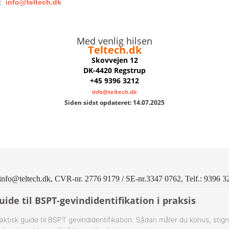
å:
info@teltech.dk
-Rustfrie 1½" Nippelrør 316
Med venlig hilsen
-Rustfrie 2" Nippelrør 316
Teltech.dk
Skovvejen 12
-Rustfrie 2½" Nippelrør 316
DK-4420 Regstrup
+45 9396 3212
-Rustfrie 3" Nippelrør 316
info@teltech.dk
Siden sidst opdateret: 14.07.2025
-Rustfrie 4" Nippelrør 316
info@teltech.dk, CVR-nr. 2776 9179 / SE-nr.3347 0762, Telf.: 9396 3
uide til BSPT-gevindidentifikation i praksis
aktisk guide til BSPT gevindidentifikation: Sådan måler du konus, stig