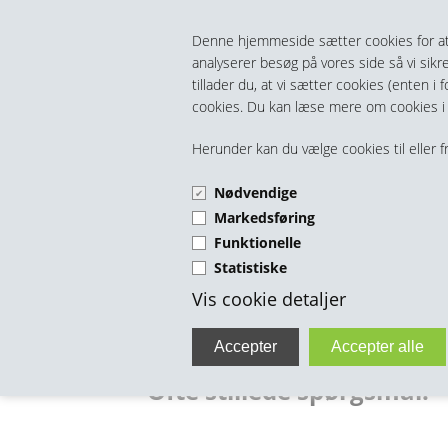
Teltech.dk
Denne hjemmeside sætter cookies for at op
analyserer besøg på vores side så vi sikre
tillader du, at vi sætter cookies (enten i
cookies. Du kan læse mere om cookies 
FITTINGS
HANER & VENTILER
S
Herunder kan du vælge cookies til eller fr
Fittings Rustfrie
VA FITTINGS & VENTILER
Rustfri Gevindfittings BSP 10 
Haner & Ventiler Rustfrie
Rustfri Spids
VARME & T
N
S
Nødvendige
Markedsføring
Fittings Plast
Rustfri Gevindfittings NPT 10 
Blå Nylon PA Plast Fittings
Haner & Ventiler Plast
Brystnipler Ru
Vinkel NPT Ru
Brystnippel B
N
P
S
VA Haner & Ventiler Støbejern
BESPÆNDING, GUMMIDELE M.M.
VA Skydevent
Frostsikrings
B
Funktionelle
Menu
Statistiske
Fittings Messing
Rustfri Højtryks Gevindfitting
Sort PP Plast Fittings Lige Gevi
Gevindfittings Messing
Haner & Ventiler Messing
Vinkler 90° Ru
T-Stk. NPT Rus
Brystnippel H
Red. Brystnip
Brystnippel S
Brystnippel 
N
K
K
S
VA Skydevent
Varmepumpe
Bespænding
Ud
Hæ
Vis cookie detaljer
Forside
Kurv
Bestil
Nyheder
Tilbud
Fittings Forniklet Messing
Rustfri Højtryks Gevindfitting
Sort PP Plast Fittings Konisk G
Kompressions Fittings Millime
Gevindfittings Forniklet
VA Haner & Ventiler Støbejern
Vinkler 45° Ru
Pipe Vinkel M
Vinkel 90º Hø
Brystnippel H
Muffe Blå Nyl
Red. Brystnip
Brystnippel N
Brystnippel 6
Kobberrør B
Brystnippel B
N
K
S
V
P
VA Kugle Kont
Hygiejne Produkter
Ud
Le
Blødstøbt Randfittings
Rustfri Svejsefittings 316
Tavlit PP Gevindfitting Konisk
PEL Fittings Messing
Kompressions Fittings Fornikle
Gevindfittings Galvaniseret
Magnetventiler
Piper 90° Rus
Brystnippel N
Tee Højtryk 2
Vinkel 90º Hø
Svejse Bøjni
Red. Muffe Bl
Vinkel M/M S
Reduktions Br
TAVLIT PP Br
Brystnippel 
Lige Overgan
Overg. Nippe
Vinkel M/M Fo
Lige Overg. K
Brystnippel Ga
R
K
N
V
M
S
VA Kugle Til 
Gummidele
Gu
Væ
Ofte stillede spørgsmål:
Presfittings
Rustfrie Flanger
PEL Kompressions Fittings PP
PEX Fittings VA-Godkendt Van
Trykluft Push-In Forniklet
Gevindfittings Sort
Presfittings Forzinket
Haner & Ventiler Bronze
Teer Rustfrie
Nippelmuffe N
Muffe Højtryk
Vinkel 45º Hø
Svejse Bøjni
Svejseflange 
Spidsmuffe Bl
Vinkel M/N So
Vinkel Muffe-
TAVLIT Tee 3 
PEL Overgang
Vinkel M/M 
Lige Overgan
Overg. Muffe
PEX Lige Ove
Vinkel Vægbe
Lige Overg. K
Overgang Nipp
Red. Brystnipp
Brystnippel 
Geberit Presfi
R
P
F
V
M
S
R
Gu