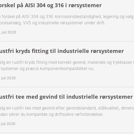
orskel på AISI 304 og 316 i rørsystemer
-Rustfrie 1½" Nippelrør 316
 forskel på AISI 304 og 316: korrosionsbestandighed, legering og valg af 
ocesanlæg, VVS og industrielle rørsystemer under drift.
-Rustfrie 2" Nippelrør 316
. juli 2026
-Rustfrie 2½" Nippelrør 316
ustfri kryds fitting til industrielle rørsystemer
-Rustfrie 3" Nippelrør 316
lg en rustfri kryds fitting med korrekt gevind, materiale og trykklasse til
-Rustfrie 4" Nippelrør 316
rsystemer og præcis komponentkompatibilitet nu.
. juli 2026
ustfri tee med gevind til industrielle rørsystemer
lg en rustfri tee med gevind efter gevindstandard, stålkvalitet, dimens
dan sikrer du kompatible og driftssikre rørforbindelser.
. juli 2026