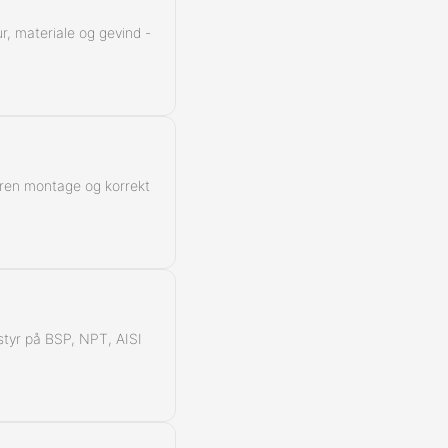
Kontra
r, materiale og gevind -
 ren montage og korrekt
å styr på BSP, NPT, AISI