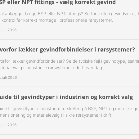
SP eller NPT fittings - vælg korrekt gevind
ning Flad Tætning Rustfri 316
al anlægget bruge BSP eller NPT fittings? Se forskelle i gevindvinkel,
 kontrol før korrekt montage i professionelle rørsystemer.
ning Kugle Tætning Rustfri 316
. juli 2026
ør Udv. BSPT Rustfrie 316
vorfor lækker gevindforbindelser i rørsystemer?
T Rustfrie 316
-Rustfrie 1/8" Nippelrør 316
orfor lækker gevindforbindelser? Se de typiske fejl i gevindtype, tætn
ør Forkrøppet Rustfrie 304
-Rustfrie 1/4" Nippelrør 316
terialevalg i industrielle rørsystemer i drift hver dag.
. juli 2026
Nippel Rustfri 316
-Rustfrie 3/8" Nippelrør 316
-Rustfrie 1/2" Nippelrør 316
uide til gevindtyper i industrien og korrekt valg
-Rustfrie 3/4" Nippelrør 316
ide til gevindtyper i industrien: forskellen på BSP, NPT og metriske ge
mensionering og materialevalg til sikre rørsystemer i drift.
-Rustfrie 1" Nippelrør 316
. juli 2026
-Rustfrie 1 1/4" Nippelrør 316