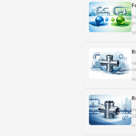
F
Se
pr
20
R
Væ
rø
18
R
Væ
Så
17