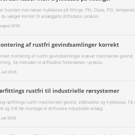
 1-Step Rustfrie 316
Nippelrør 2" Galv.
r hvordan man læser trykklasse på fittings: PN, Class, PSI, temperatu
 du vælger korrekt til anlæggets driftsdata i praksis.
 2-Step Rustfrie 316
Nippelrør 2½" Galv.
 august 2026
 3-Step Rustfrie 316
Nippelrør 3" Galv.
ontering af rustfri gevindsamlinger korrekt
 4-Step Rustfrie 316
Nippelrør 4" Galv.
rrekt montering af rustfri gevindsamlinger kræver matchende gevind,
r Rustfrie 316
tning. Se metoden til driftssikre forbindelser i praksis.
. juli 2026
ustfri 316
tfri 316
ørfittings rustfri til industrielle rørsystemer
Udv. BSPT Rustfrie 316 15 Bar
lg rørfittings rustfri med korrekt gevind, stålkvalitet og trykklasse. F
4 og 316 før montage til driftssikre industrielle anlæg.
Indv. BSPP Rustfrie 316
. juli 2026
nippel Rustfri 316