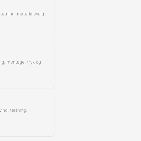
 tætning, materialevalg
ing, montage, tryk og
vind, tætning,