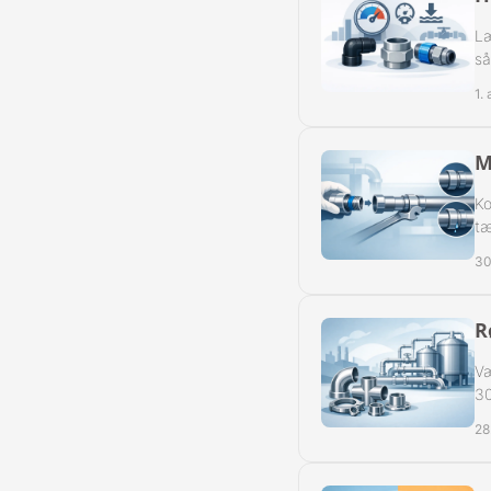
Reduk. Muffer
Læ
så
Reduk. Muffer
1.
Reduk. Muffer
M
Reduk. Muffer
Ko
Kontramøtrike
tæ
30
Overbøjning R
Vægvinkel Rus
R
Slangenipler 
Væ
30
Slangenipler 
28
Vinkel Slange