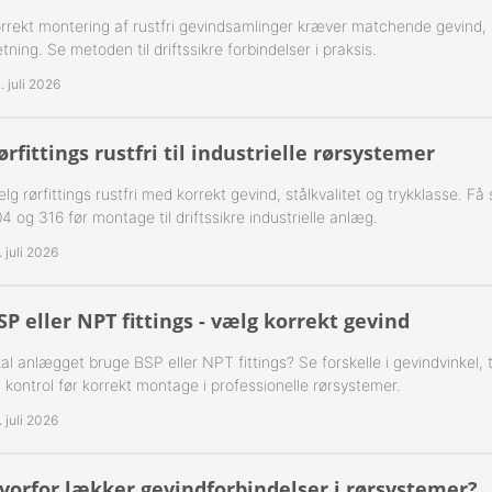
ning Flad Tætning Rustfri 316
rrekt montering af rustfri gevindsamlinger kræver matchende gevind,
tning. Se metoden til driftssikre forbindelser i praksis.
ning Kugle Tætning Rustfri 316
. juli 2026
ør Udv. BSPT Rustfrie 316
ørfittings rustfri til industrielle rørsystemer
T Rustfrie 316
-Rustfrie 1/8" Nippelrør 316
lg rørfittings rustfri med korrekt gevind, stålkvalitet og trykklasse. F
4 og 316 før montage til driftssikre industrielle anlæg.
ør Forkrøppet Rustfrie 304
-Rustfrie 1/4" Nippelrør 316
. juli 2026
Nippel Rustfri 316
-Rustfrie 3/8" Nippelrør 316
SP eller NPT fittings - vælg korrekt gevind
-Rustfrie 1/2" Nippelrør 316
al anlægget bruge BSP eller NPT fittings? Se forskelle i gevindvinkel,
-Rustfrie 3/4" Nippelrør 316
 kontrol før korrekt montage i professionelle rørsystemer.
. juli 2026
-Rustfrie 1" Nippelrør 316
-Rustfrie 1 1/4" Nippelrør 316
vorfor lækker gevindforbindelser i rørsystemer?