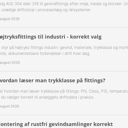
 1-Step Rustfrie 316
Nippelrør 2" Galv.
lg AISI 304 eller 316 til gevindfittings efter miljø, medie og klorider. U
 unødige driftsstop i procesanlæg og rørsystemer.
 2-Step Rustfrie 316
Nippelrør 2½" Galv.
 august 2026
 3-Step Rustfrie 316
Nippelrør 3" Galv.
øjtryksfittings til industri - korrekt valg
 4-Step Rustfrie 316
Nippelrør 4" Galv.
 styr på højtryks fittings industri: gevind, materiale, trykklasse og mo
tte, dokumenterbare forbindelser i drift hver dag.
r Rustfrie 316
 august 2026
ustfri 316
vordan læser man trykklasse på fittings?
tfri 316
r hvordan man læser trykklasse på fittings: PN, Class, PSI, temperatu
Udv. BSPT Rustfrie 316 15 Bar
 du vælger korrekt til anlæggets driftsdata i praksis.
 august 2026
Indv. BSPP Rustfrie 316
nippel Rustfri 316
ontering af rustfri gevindsamlinger korrekt