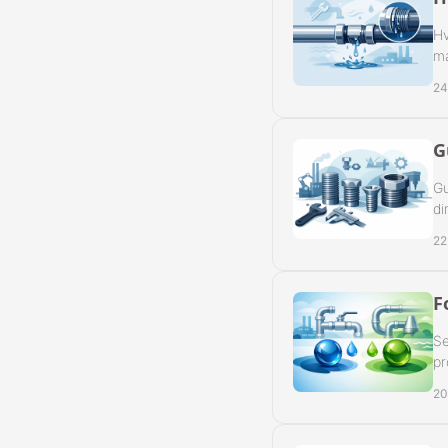
Hv
ma
24
G
Gu
di
22
F
Se
pr
20