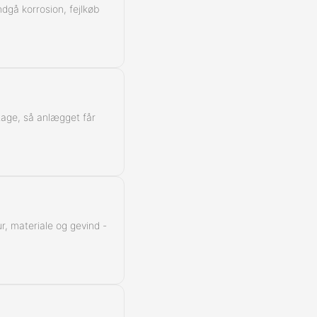
Kontra
ndgå korrosion, fejlkøb
ntage, så anlægget får
r, materiale og gevind -