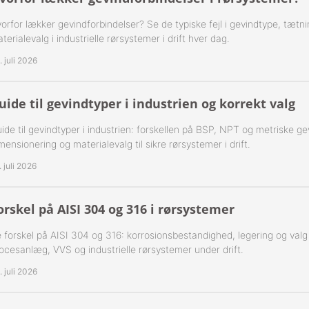
orfor lækker gevindforbindelser? Se de typiske fejl i gevindtype, tætn
-Rustfrie 1½" Nippelrør 316
terialevalg i industrielle rørsystemer i drift hver dag.
-Rustfrie 2" Nippelrør 316
. juli 2026
-Rustfrie 2½" Nippelrør 316
uide til gevindtyper i industrien og korrekt valg
-Rustfrie 3" Nippelrør 316
ide til gevindtyper i industrien: forskellen på BSP, NPT og metriske ge
mensionering og materialevalg til sikre rørsystemer i drift.
-Rustfrie 4" Nippelrør 316
. juli 2026
orskel på AISI 304 og 316 i rørsystemer
 forskel på AISI 304 og 316: korrosionsbestandighed, legering og valg af 
ocesanlæg, VVS og industrielle rørsystemer under drift.
. juli 2026