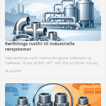
Rørfittings rustfri til industrielle
rørsystemer
Vælg rørfittings rustfri med korrekt gevind, stålkvalitet og
trykklasse. Få styr på BSP, NPT, AISI 304 og 316 før montage
til driftssikre industrielle anlæg.
28. juli 2026