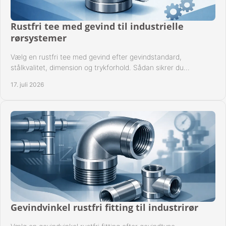
Rustfri tee med gevind til industrielle
rørsystemer
Vælg en rustfri tee med gevind efter gevindstandard,
stålkvalitet, dimension og trykforhold. Sådan sikrer du
kompatible og driftssikre rørforbindelser.
17. juli 2026
Gevindvinkel rustfri fitting til industrirør