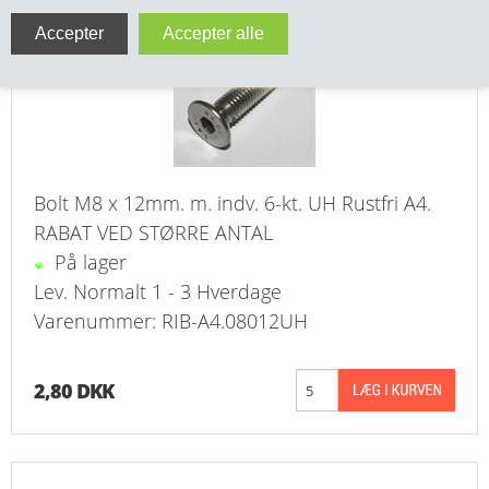
VA FITTINGS & VENTILER
VARME & TILBEHØR
ENTREPENØRARBEJDE- & UDSTYR
VÆRKTØJ
Bolt M8 x 12mm. m. indv. 6-kt. UH Rustfri A4.
RABAT VED STØRRE ANTAL
BEFÆSTIGELSE
På lager
Lev. Normalt 1 - 3 Hverdage
BESPÆNDING, GUMMIDELE M.M.
Varenummer: RIB-A4.08012UH
BEARBEJDNING, MONTAGE & HAVEARBEJDE
2,80 DKK
MATERIEL HÅNDTERING
FORSIDE