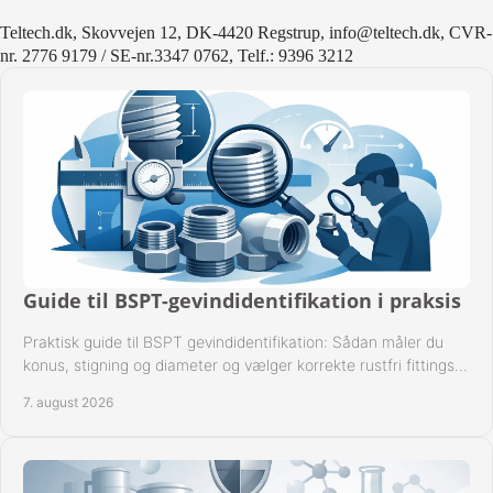
Teltech.dk, Skovvejen 12, DK-4420 Regstrup, info@teltech.dk, CVR-
nr. 2776 9179 / SE-nr.3347 0762, Telf.: 9396 3212
Guide til BSPT-gevindidentifikation i praksis
Praktisk guide til BSPT gevindidentifikation: Sådan måler du
konus, stigning og diameter og vælger korrekte rustfri fittings
til industrien i praksis.
7. august 2026