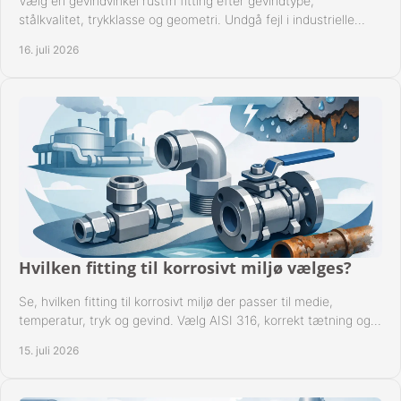
Vælg en gevindvinkel rustfri fitting efter gevindtype,
stålkvalitet, trykklasse og geometri. Undgå fejl i industrielle
rørsystemer ved montage sikkert.
16. juli 2026
Hvilken fitting til korrosivt miljø vælges?
Se, hvilken fitting til korrosivt miljø der passer til medie,
temperatur, tryk og gevind. Vælg AISI 316, korrekt tætning og
passende udførelse i drift.
15. juli 2026