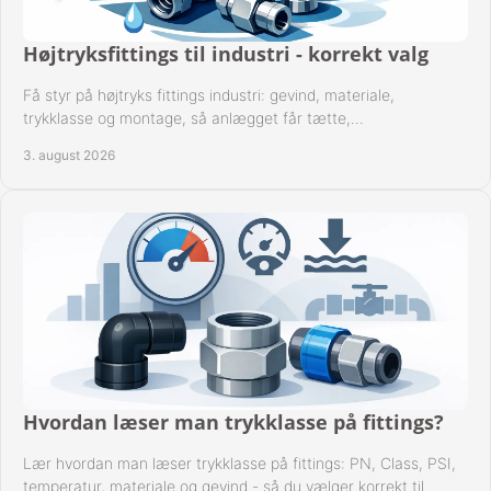
Højtryksfittings til industri - korrekt valg
Få styr på højtryks fittings industri: gevind, materiale,
trykklasse og montage, så anlægget får tætte,
dokumenterbare forbindelser i drift hver dag.
3. august 2026
Hvordan læser man trykklasse på fittings?
Lær hvordan man læser trykklasse på fittings: PN, Class, PSI,
temperatur, materiale og gevind - så du vælger korrekt til