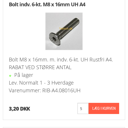
Bolt indv. 6-kt. M8 x 16mm UH A4
KURV
BESTIL
NYHEDER
TILBUD
Bolt M8 x 16mm. m. indv. 6-kt. UH Rustfri A4.
PROFIL
RABAT VED STØRRE ANTAL
På lager
VILKÅR
Lev. Normalt 1 - 3 Hverdage
Varenummer: RIB-A4.08016UH
FAQ
SØGNING
3,20 DKK
KUNDECENTER