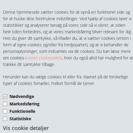
Teltech.dk
0 vare(r) i kurven
Denne hjemmeside sætter cookies for at opnå en funktionel side og
0,00 DKK
for at huske dine foretrukne indstillinger. Ved hjælp af cookies laver vi
statistikker og analyserer besøg på vores side så vi sikrer, at siden
hele tiden forbedres, og at vores markedsføring bliver relevant for dig.
Hvis du giver dit samtykke, så tillader du, at vi sætter cookies (enten i
form af egne cookies og/eller fra tredjeparter), og at vi behandler de
personoplysninger, som indsamles via de cookies. Du kan læse mere
MENU
om cookies i
vores cookiepolitik
, hvor du også altid har mulighed for at
trække dit samtykke tilbage.
FITTINGS
M8 BOLTE INDV. 6-KT. UH
Herunder kan du vælge cookies til eller fra. Navnet på de forskellige
HANER & VENTILER
typer af cookies fortæller, hvilket formål de tjener.
DIN 7991 A4
Nødvendige
SLANGER, KOBLINGER & TILBEHØR
Markedsføring
Funktionelle
RØR & TILBEHØR
Statistiske
TEKNIK & AUTOMATIK
Vis cookie detaljer
Bolt indv. 6-kt. M8 x 12mm UH A4