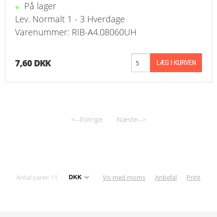
På lager
Lev. Normalt 1 - 3 Hverdage
Varenummer: RIB-A4.08060UH
7,60 DKK
<--Forrige
Næste-->
Antal varer: 11
Vis med moms
Anbefal
Print