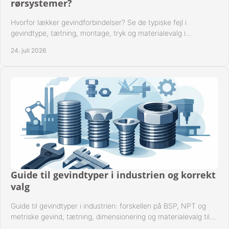
rørsystemer?
Hvorfor lækker gevindforbindelser? Se de typiske fejl i
gevindtype, tætning, montage, tryk og materialevalg i
industrielle rørsystemer i drift hver dag.
24. juli 2026
Guide til gevindtyper i industrien og korrekt
valg
Guide til gevindtyper i industrien: forskellen på BSP, NPT og
metriske gevind, tætning, dimensionering og materialevalg til
sikre rørsystemer i drift.