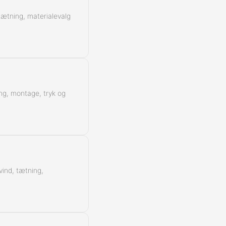
 tætning, materialevalg
ing, montage, tryk og
vind, tætning,