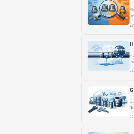
Sk
og
26
H
Hv
ma
24
G
Gu
di
22