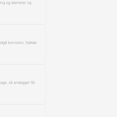
ning og diameter og
Kontra
ndgå korrosion, fejlkøb
ntage, så anlægget får