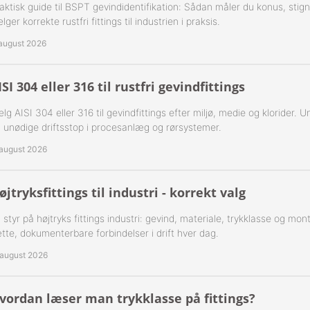
aktisk guide til BSPT gevindidentifikation: Sådan måler du konus, stig
 1-Step Rustfrie 316
Nippelrør 2" Galv.
lger korrekte rustfri fittings til industrien i praksis.
 2-Step Rustfrie 316
Nippelrør 2½" Galv.
 august 2026
 3-Step Rustfrie 316
Nippelrør 3" Galv.
ISI 304 eller 316 til rustfri gevindfittings
 4-Step Rustfrie 316
Nippelrør 4" Galv.
lg AISI 304 eller 316 til gevindfittings efter miljø, medie og klorider. U
 unødige driftsstop i procesanlæg og rørsystemer.
r Rustfrie 316
 august 2026
ustfri 316
øjtryksfittings til industri - korrekt valg
tfri 316
 styr på højtryks fittings industri: gevind, materiale, trykklasse og mo
Udv. BSPT Rustfrie 316 15 Bar
tte, dokumenterbare forbindelser i drift hver dag.
 august 2026
Indv. BSPP Rustfrie 316
nippel Rustfri 316
vordan læser man trykklasse på fittings?