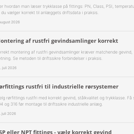
r hvordan man læser trykklasse på fittings: PN, Class, PSI, temperatu
ning Flad Tætning Rustfri 316
 du vælger korrekt til anlæggets driftsdata i praksis.
ning Kugle Tætning Rustfri 316
 august 2026
ør Udv. BSPT Rustfrie 316
ontering af rustfri gevindsamlinger korrekt
T Rustfrie 316
-Rustfrie 1/8" Nippelrør 316
rrekt montering af rustfri gevindsamlinger kræver matchende gevind,
tning. Se metoden til driftssikre forbindelser i praksis.
ør Forkrøppet Rustfrie 304
-Rustfrie 1/4" Nippelrør 316
. juli 2026
Nippel Rustfri 316
-Rustfrie 3/8" Nippelrør 316
ørfittings rustfri til industrielle rørsystemer
-Rustfrie 1/2" Nippelrør 316
lg rørfittings rustfri med korrekt gevind, stålkvalitet og trykklasse. F
-Rustfrie 3/4" Nippelrør 316
4 og 316 før montage til driftssikre industrielle anlæg.
. juli 2026
-Rustfrie 1" Nippelrør 316
-Rustfrie 1 1/4" Nippelrør 316
SP eller NPT fittings - vælg korrekt gevind