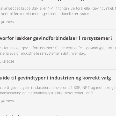
al anlægget bruge BSP eller NPT fittings? Se forskelle i gevindvinkel,
-Rustfrie 1½" Nippelrør 316
 kontrol før korrekt montage i professionelle rørsystemer.
-Rustfrie 2" Nippelrør 316
. juli 2026
-Rustfrie 2½" Nippelrør 316
vorfor lækker gevindforbindelser i rørsystemer?
-Rustfrie 3" Nippelrør 316
orfor lækker gevindforbindelser? Se de typiske fejl i gevindtype, tætn
terialevalg i industrielle rørsystemer i drift hver dag.
-Rustfrie 4" Nippelrør 316
. juli 2026
uide til gevindtyper i industrien og korrekt valg
ide til gevindtyper i industrien: forskellen på BSP, NPT og metriske ge
mensionering og materialevalg til sikre rørsystemer i drift.
. juli 2026