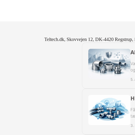
Slangeforskru
Slangeforskru
Slangenippelr
Teltech.dk, Skovvejen 12, DK-4420 Regstrup, 
Nippelrør BSP
A
Slangenippelr
Væ
og
Swivel Muffe-
5.
H
Få
tæ
3.