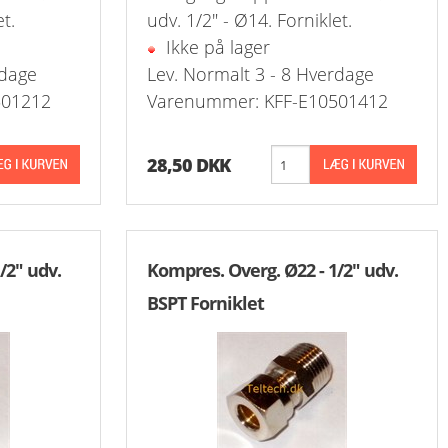
t.
udv. 1/2" - Ø14. Forniklet.
Ikke på lager
Stål Kombi Vakuum-Manometer Ø63 +
Prop Ti
Push-O
rdage
Lev. Normalt 3 - 8 Hverdage
Stål Manometer Ø50 Messing Studs 
Vinkel
501212
Varenummer: KFF-E10501412
Stål Manometer Ø63 Messing Studs 
Skotge
28,50 DKK
Stål Manometer Ø100 Messing Studs
Overg.
Stål Manometer Ø40 Messing Studs B
Overg.
/2" udv.
Kompres. Overg. Ø22 - 1/2" udv.
Stål Manometer Ø50 Messing Studs B
Push-I
BSPT Forniklet
Stål Manometer Ø63 Messing Studs B
Drøvle
Vinkel
Kontra