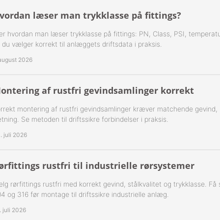
vordan læser man trykklasse på fittings?
-Rustfrie 1½" Nippelrør 316
r hvordan man læser trykklasse på fittings: PN, Class, PSI, temperatu
-Rustfrie 2" Nippelrør 316
 du vælger korrekt til anlæggets driftsdata i praksis.
 august 2026
-Rustfrie 2½" Nippelrør 316
-Rustfrie 3" Nippelrør 316
ontering af rustfri gevindsamlinger korrekt
-Rustfrie 4" Nippelrør 316
rrekt montering af rustfri gevindsamlinger kræver matchende gevind,
tning. Se metoden til driftssikre forbindelser i praksis.
. juli 2026
ørfittings rustfri til industrielle rørsystemer
lg rørfittings rustfri med korrekt gevind, stålkvalitet og trykklasse. F
4 og 316 før montage til driftssikre industrielle anlæg.
. juli 2026