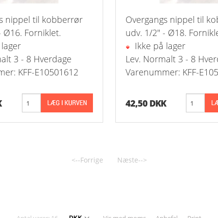
 1-Step Rustfrie 316
Nippelrør 2" Galv.
 nippel til kobberrør
Overgangs nippel til k
 2-Step Rustfrie 316
Nippelrør 2½" Galv.
- Ø16. Forniklet.
udv. 1/2" - Ø18. Fornikle
 lager
Ikke på lager
 3-Step Rustfrie 316
Nippelrør 3" Galv.
alt 3 - 8 Hverdage
Lev. Normalt 3 - 8 Hve
er: KFF-E10501612
Varenummer: KFF-E10
 4-Step Rustfrie 316
Nippelrør 4" Galv.
r Rustfrie 316
K
42,50 DKK
ustfri 316
tfri 316
<--Forrige
Næste-->
Udv. BSPT Rustfrie 316 15 Bar
Indv. BSPP Rustfrie 316
nippel Rustfri 316