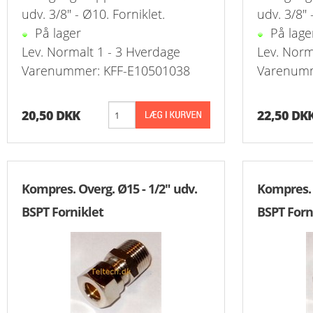
udv. 3/8" - Ø10. Forniklet.
udv. 3/8" 
På lager
På lage
Reduk. Brystn
T-Stk. Samlin
Overg. Ventil
Slange Koblin
Udluftningsven
Slangenippelr
K
Lev. Normalt 1 - 3 Hverdage
Lev. Norm
Reduk. Brystn
Overg. Ventil
Slangeforskrun
Nippelrør Galv
K
Varenummer: KFF-E10501038
Varenumm
Reduk. Brystn
Push-In Vent
Vinkel Slangef
Bøjning Lang 
20,50 DKK
22,50 DK
Reduk. Brystn
Drøvleventil/
Slangenippel
Union Overg. 
Nippelmuffer 
Vinkel Overg.
Slutmuffe For
Kompres. Overg. Ø15 - 1/2" udv.
Kompres. 
Nippelmuffer 
Kontraventil 
BSPT Forniklet
BSPT Forn
Nippelmuffer 
Kontraventil 
Nippelmuffer 
Nippelmuffer 