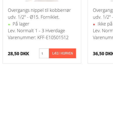
Reduk. Muffer
Overgangs nippel til kobberrør
Overgangs
Reduk. Muffer
udv. 1/2" - Ø15. Forniklet.
udv. 1/2" 
På lager
Ikke på
Reduk. Muffer
Lev. Normalt 1 - 3 Hverdage
Lev. Norm
Varenummer: KFF-E10501512
Varenumm
Reduk. Muffer
Kontramøtrike
28,50 DKK
36,50 DK
Overbøjning R
Vægvinkel Rus
Slangenipler 
Slangenipler 
Vinkel Slange