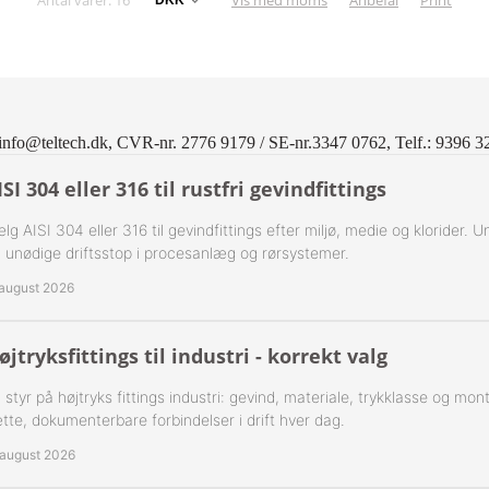
Antal varer: 16
Vis med moms
Anbefal
Print
ning Flad Tætning Rustfri 316
ning Kugle Tætning Rustfri 316
ør Udv. BSPT Rustfrie 316
info@teltech.dk, CVR-nr. 2776 9179 / SE-nr.3347 0762, Telf.: 9396 3
T Rustfrie 316
-Rustfrie 1/8" Nippelrør 316
ISI 304 eller 316 til rustfri gevindfittings
ør Forkrøppet Rustfrie 304
-Rustfrie 1/4" Nippelrør 316
lg AISI 304 eller 316 til gevindfittings efter miljø, medie og klorider. U
 unødige driftsstop i procesanlæg og rørsystemer.
Nippel Rustfri 316
-Rustfrie 3/8" Nippelrør 316
 august 2026
-Rustfrie 1/2" Nippelrør 316
øjtryksfittings til industri - korrekt valg
-Rustfrie 3/4" Nippelrør 316
 styr på højtryks fittings industri: gevind, materiale, trykklasse og mo
tte, dokumenterbare forbindelser i drift hver dag.
-Rustfrie 1" Nippelrør 316
 august 2026
-Rustfrie 1 1/4" Nippelrør 316