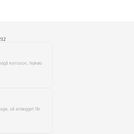
212
ndgå korrosion, fejlkøb
ntage, så anlægget får