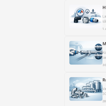
H
Læ
så
1.
M
Ko
tæ
30
R
Væ
30
28