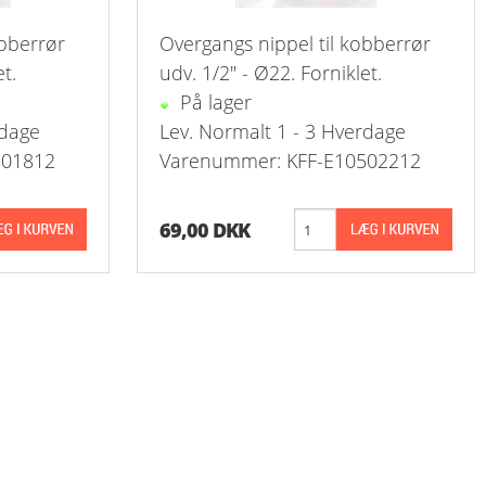
Kontra
obberrør
Overgangs nippel til kobberrør
t.
udv. 1/2" - Ø22. Forniklet.
På lager
rdage
Lev. Normalt 1 - 3 Hverdage
501812
Varenummer: KFF-E10502212
69,00 DKK