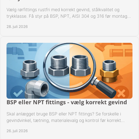
Vælg rørfittings rustfri med korrekt gevind, stålkvalitet og
trykklasse. Få styr på BSP, NPT, AISI 304 og 316 før montage
til driftssikre industrielle anlæg.
28. juli 2026
BSP eller NPT fittings - vælg korrekt gevind
Skal anlægget bruge BSP eller NPT fittings? Se forskelle i
gevindvinkel, tætning, materialevalg og kontrol før korrekt
montage i professionelle rørsystemer.
26. juli 2026