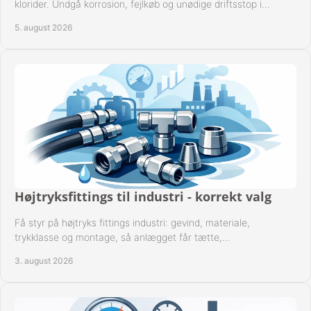
klorider. Undgå korrosion, fejlkøb og unødige driftsstop i
procesanlæg og rørsystemer.
5. august 2026
Højtryksfittings til industri - korrekt valg
Få styr på højtryks fittings industri: gevind, materiale,
trykklasse og montage, så anlægget får tætte,
dokumenterbare forbindelser i drift hver dag.
3. august 2026