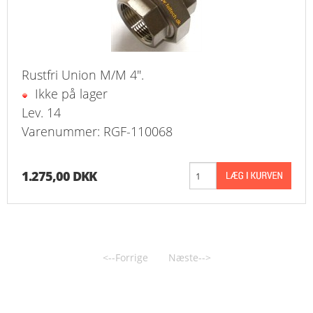
Rustfri Union M/M 4".
Ikke på lager
Lev. 14
Varenummer: RGF-110068
1.275,00 DKK
<--Forrige
Næste-->