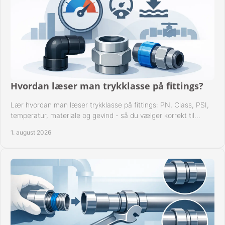
Hvordan læser man trykklasse på fittings?
Lær hvordan man læser trykklasse på fittings: PN, Class, PSI,
temperatur, materiale og gevind - så du vælger korrekt til
anlæggets driftsdata i praksis.
1. august 2026