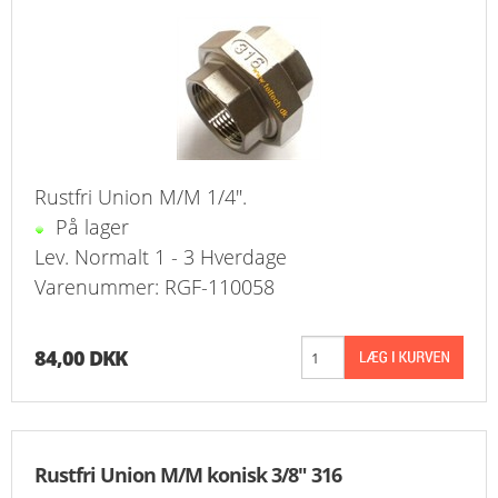
KURV
BESTIL
NYHEDER
TILBUD
Rustfri Union M/M 1/4".
På lager
PROFIL
Lev. Normalt 1 - 3 Hverdage
Varenummer: RGF-110058
VILKÅR
FAQ
84,00 DKK
SØGNING
KUNDECENTER
Rustfri Union M/M konisk 3/8" 316