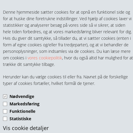
Teltech.dk
0 vare(r) i kurven
Denne hjemmeside sætter cookies for at opnå en funktionel side og
0,00 DKK
for at huske dine foretrukne indstillinger. Ved hjælp af cookies laver vi
statistikker og analyserer besøg på vores side så vi sikrer, at siden
hele tiden forbedres, og at vores markedsføring bliver relevant for dig.
Hvis du giver dit samtykke, så tillader du, at vi sætter cookies (enten i
form af egne cookies og/eller fra tredjeparter), og at vi behandler de
personoplysninger, som indsamles via de cookies. Du kan læse mere
MENU
om cookies i
vores cookiepolitik
, hvor du også altid har mulighed for at
trække dit samtykke tilbage.
FITTINGS
UNION M/M KONISK
Herunder kan du vælge cookies til eller fra. Navnet på de forskellige
HANER & VENTILER
typer af cookies fortæller, hvilket formål de tjener.
RUSTFRIE 316
Nødvendige
SLANGER, KOBLINGER & TILBEHØR
Markedsføring
Funktionelle
RØR & TILBEHØR
Statistiske
TEKNIK & AUTOMATIK
Vis cookie detaljer
Rustfri Union M/M konisk 1/8" 316