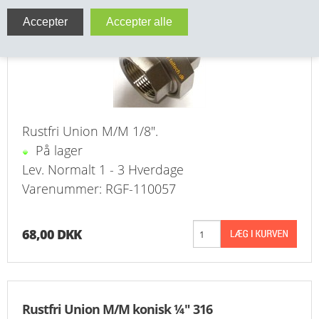
VA FITTINGS & VENTILER
VARME & TILBEHØR
ENTREPENØRARBEJDE- & UDSTYR
VÆRKTØJ
Rustfri Union M/M 1/8".
På lager
BEFÆSTIGELSE
Lev. Normalt 1 - 3 Hverdage
Varenummer: RGF-110057
BESPÆNDING, GUMMIDELE M.M.
BEARBEJDNING, MONTAGE & HAVEARBEJDE
68,00 DKK
MATERIEL HÅNDTERING
FORSIDE
Rustfri Union M/M konisk ¼" 316