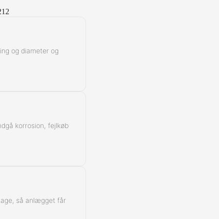
Kontra
212
ning og diameter og
ndgå korrosion, fejlkøb
ntage, så anlægget får