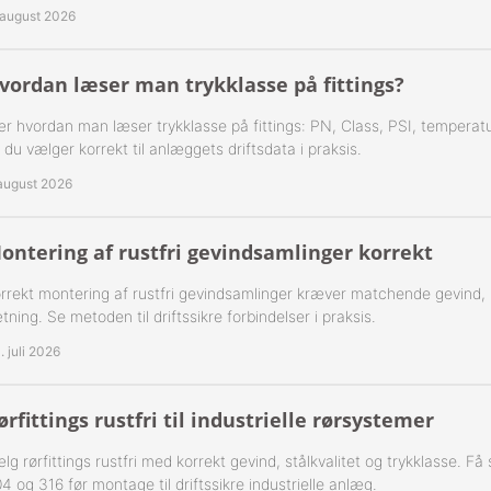
 august 2026
ning Flad Tætning Rustfri 316
ning Kugle Tætning Rustfri 316
vordan læser man trykklasse på fittings?
ør Udv. BSPT Rustfrie 316
r hvordan man læser trykklasse på fittings: PN, Class, PSI, temperatu
 du vælger korrekt til anlæggets driftsdata i praksis.
T Rustfrie 316
-Rustfrie 1/8" Nippelrør 316
 august 2026
ør Forkrøppet Rustfrie 304
-Rustfrie 1/4" Nippelrør 316
ontering af rustfri gevindsamlinger korrekt
Nippel Rustfri 316
-Rustfrie 3/8" Nippelrør 316
rrekt montering af rustfri gevindsamlinger kræver matchende gevind,
tning. Se metoden til driftssikre forbindelser i praksis.
-Rustfrie 1/2" Nippelrør 316
. juli 2026
-Rustfrie 3/4" Nippelrør 316
ørfittings rustfri til industrielle rørsystemer
-Rustfrie 1" Nippelrør 316
lg rørfittings rustfri med korrekt gevind, stålkvalitet og trykklasse. F
-Rustfrie 1 1/4" Nippelrør 316
4 og 316 før montage til driftssikre industrielle anlæg.