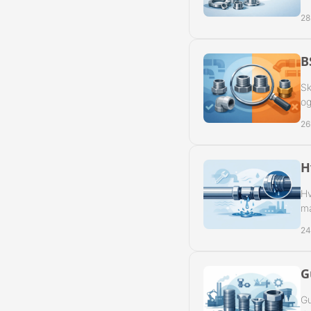
28
B
Sk
og
26
H
Hv
ma
24
G
Gu