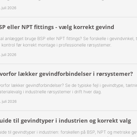
. juli 2026
-Rustfrie 1½" Nippelrør 316
-Rustfrie 2" Nippelrør 316
SP eller NPT fittings - vælg korrekt gevind
al anlægget bruge BSP eller NPT fittings? Se forskelle i gevindvinkel,
-Rustfrie 2½" Nippelrør 316
 kontrol før korrekt montage i professionelle rørsystemer.
-Rustfrie 3" Nippelrør 316
. juli 2026
-Rustfrie 4" Nippelrør 316
vorfor lækker gevindforbindelser i rørsystemer?
orfor lækker gevindforbindelser? Se de typiske fejl i gevindtype, tætn
terialevalg i industrielle rørsystemer i drift hver dag.
. juli 2026
uide til gevindtyper i industrien og korrekt valg
ide til gevindtyper i industrien: forskellen på BSP, NPT og metriske ge