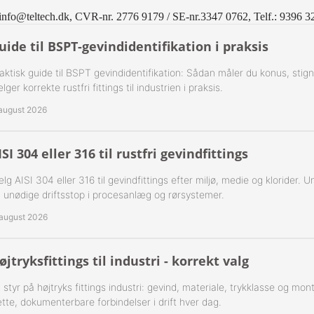
 1-Step Rustfrie 316
Nippelrør 2" Galv.
info@teltech.dk, CVR-nr. 2776 9179 / SE-nr.3347 0762, Telf.: 9396 3
 2-Step Rustfrie 316
Nippelrør 2½" Galv.
uide til BSPT-gevindidentifikation i praksis
 3-Step Rustfrie 316
Nippelrør 3" Galv.
aktisk guide til BSPT gevindidentifikation: Sådan måler du konus, stig
lger korrekte rustfri fittings til industrien i praksis.
 4-Step Rustfrie 316
Nippelrør 4" Galv.
 august 2026
r Rustfrie 316
ISI 304 eller 316 til rustfri gevindfittings
ustfri 316
lg AISI 304 eller 316 til gevindfittings efter miljø, medie og klorider. U
 unødige driftsstop i procesanlæg og rørsystemer.
tfri 316
 august 2026
Udv. BSPT Rustfrie 316 15 Bar
øjtryksfittings til industri - korrekt valg
Indv. BSPP Rustfrie 316
 styr på højtryks fittings industri: gevind, materiale, trykklasse og mo
nippel Rustfri 316
tte, dokumenterbare forbindelser i drift hver dag.