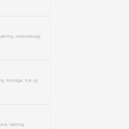
 tætning, materialevalg
ing, montage, tryk og
vind, tætning,