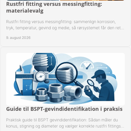
Rustfri fitting versus messingfitting:
FAVORIT
materialevalg
KONTAKT
Rustfri fitting versus messingfitting: sammenlign korrosion,
tryk, temperatur, gevind og medie, så rørsystemet får den rette
B2BLOGIN
løsning fra begyndelsen.
9. august 2026
LOG UD
Guide til BSPT-gevindidentifikation i praksis
Praktisk guide til BSPT gevindidentifikation: Sådan måler du
konus, stigning og diameter og vælger korrekte rustfri fittings