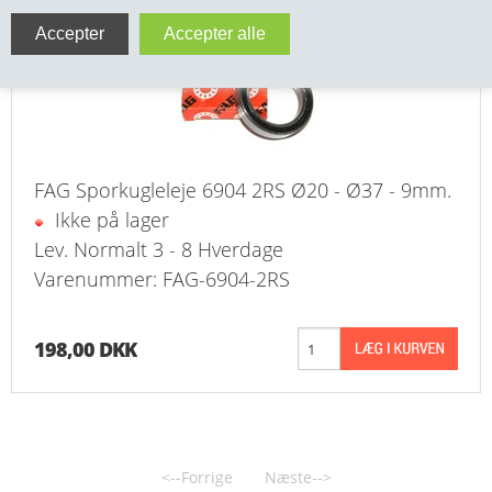
VA FITTINGS & VENTILER
VARME & TILBEHØR
ENTREPENØRARBEJDE- & UDSTYR
FAG Sporkugleleje 6904 2RS Ø20 - Ø37 - 9mm.
VÆRKTØJ
Ikke på lager
BEFÆSTIGELSE
Lev. Normalt 3 - 8 Hverdage
Varenummer: FAG-6904-2RS
BESPÆNDING, GUMMIDELE M.M.
198,00 DKK
BEARBEJDNING, MONTAGE & HAVEARBEJDE
MATERIEL HÅNDTERING
FORSIDE
<--Forrige
Næste-->