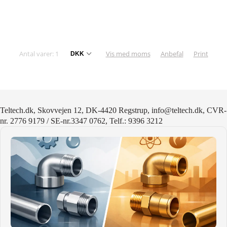
KURV
BESTIL
Antal varer: 1
Vis med moms
Anbefal
Print
NYHEDER
TILBUD
PROFIL
Teltech.dk, Skovvejen 12, DK-4420 Regstrup, info@teltech.dk, CVR-
nr. 2776 9179 / SE-nr.3347 0762, Telf.: 9396 3212
VILKÅR
FAQ
SØGNING
KUNDECENTER