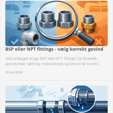
BSP eller NPT fittings - vælg korrekt gevind
Skal anlægget bruge BSP eller NPT fittings? Se forskelle i
gevindvinkel, tætning, materialevalg og kontrol før korrekt
montage i professionelle rørsystemer.
26. juli 2026