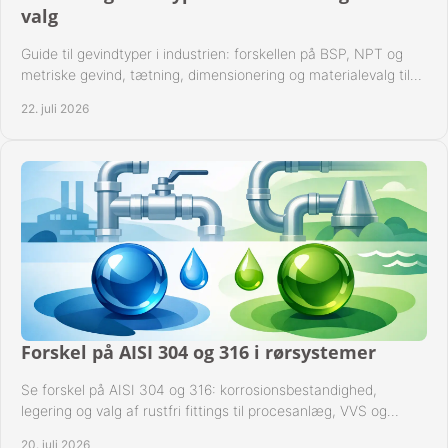
valg
Guide til gevindtyper i industrien: forskellen på BSP, NPT og
metriske gevind, tætning, dimensionering og materialevalg til
sikre rørsystemer i drift.
22. juli 2026
Forskel på AISI 304 og 316 i rørsystemer
Se forskel på AISI 304 og 316: korrosionsbestandighed,
legering og valg af rustfri fittings til procesanlæg, VVS og
industrielle rørsystemer under drift.
20. juli 2026