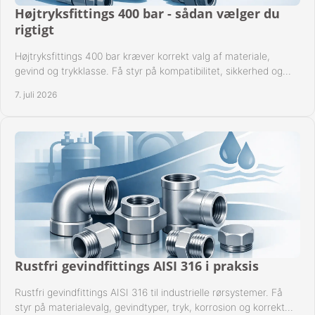
Højtryksfittings 400 bar - sådan vælger du
rigtigt
Højtryksfittings 400 bar kræver korrekt valg af materiale,
gevind og trykklasse. Få styr på kompatibilitet, sikkerhed og
drift i praksis.
7. juli 2026
Rustfri gevindfittings AISI 316 i praksis
Rustfri gevindfittings AISI 316 til industrielle rørsystemer. Få
styr på materialevalg, gevindtyper, tryk, korrosion og korrekt