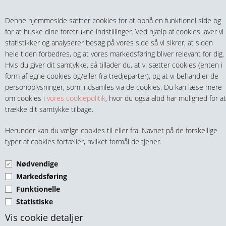
Teltech.dk
0 vare(r) i kurven
Denne hjemmeside sætter cookies for at opnå en funktionel side og
0,00 DKK
for at huske dine foretrukne indstillinger. Ved hjælp af cookies laver vi
statistikker og analyserer besøg på vores side så vi sikrer, at siden
hele tiden forbedres, og at vores markedsføring bliver relevant for dig.
Hvis du giver dit samtykke, så tillader du, at vi sætter cookies (enten i
form af egne cookies og/eller fra tredjeparter), og at vi behandler de
personoplysninger, som indsamles via de cookies. Du kan læse mere
MENU
om cookies i
vores cookiepolitik
, hvor du også altid har mulighed for at
trække dit samtykke tilbage.
FITTINGS
FAG SPORKUGLELEJER
Herunder kan du vælge cookies til eller fra. Navnet på de forskellige
HANER & VENTILER
typer af cookies fortæller, hvilket formål de tjener.
69XX-SERIEN
Nødvendige
SLANGER, KOBLINGER & TILBEHØR
Markedsføring
Funktionelle
RØR & TILBEHØR
Statistiske
TEKNIK & AUTOMATIK
Vis cookie detaljer
FAG Kugleleje Ø20 - Ø37