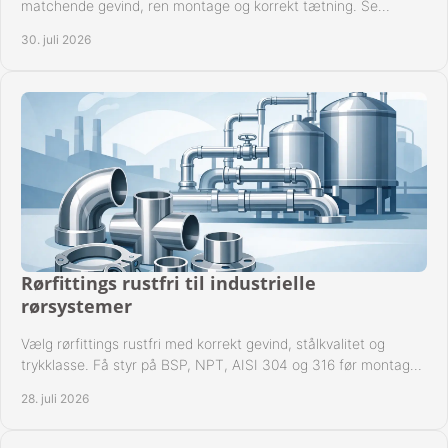
matchende gevind, ren montage og korrekt tætning. Se
metoden til driftssikre forbindelser i praksis.
30. juli 2026
Rørfittings rustfri til industrielle
rørsystemer
Vælg rørfittings rustfri med korrekt gevind, stålkvalitet og
trykklasse. Få styr på BSP, NPT, AISI 304 og 316 før montage
til driftssikre industrielle anlæg.
28. juli 2026