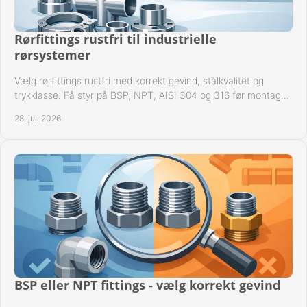
Rørfittings rustfri til industrielle
rørsystemer
Vælg rørfittings rustfri med korrekt gevind, stålkvalitet og
trykklasse. Få styr på BSP, NPT, AISI 304 og 316 før montage
til driftssikre industrielle anlæg.
28. juli 2026
BSP eller NPT fittings - vælg korrekt gevind