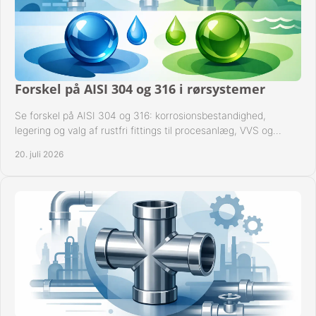
Forskel på AISI 304 og 316 i rørsystemer
Se forskel på AISI 304 og 316: korrosionsbestandighed,
legering og valg af rustfri fittings til procesanlæg, VVS og
industrielle rørsystemer under drift.
20. juli 2026