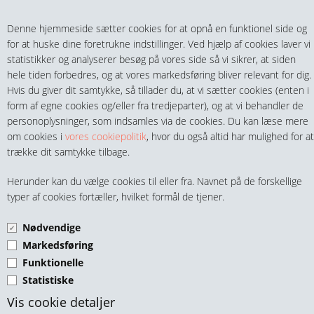
Teltech.dk
0 vare(r) i kurven
Denne hjemmeside sætter cookies for at opnå en funktionel side og
0,00 DKK
for at huske dine foretrukne indstillinger. Ved hjælp af cookies laver vi
statistikker og analyserer besøg på vores side så vi sikrer, at siden
hele tiden forbedres, og at vores markedsføring bliver relevant for dig.
Hvis du giver dit samtykke, så tillader du, at vi sætter cookies (enten i
form af egne cookies og/eller fra tredjeparter), og at vi behandler de
personoplysninger, som indsamles via de cookies. Du kan læse mere
MENU
om cookies i
vores cookiepolitik
, hvor du også altid har mulighed for at
trække dit samtykke tilbage.
FITTINGS
SIMMERRINGE Ø75MM OG
Herunder kan du vælge cookies til eller fra. Navnet på de forskellige
HANER & VENTILER
typer af cookies fortæller, hvilket formål de tjener.
OPEFTER
Nødvendige
SLANGER, KOBLINGER & TILBEHØR
Markedsføring
Funktionelle
RØR & TILBEHØR
Statistiske
TEKNIK & AUTOMATIK
Vis cookie detaljer
Olietætningsring Ø90 - Ø115 - B13 m Støvlæbe