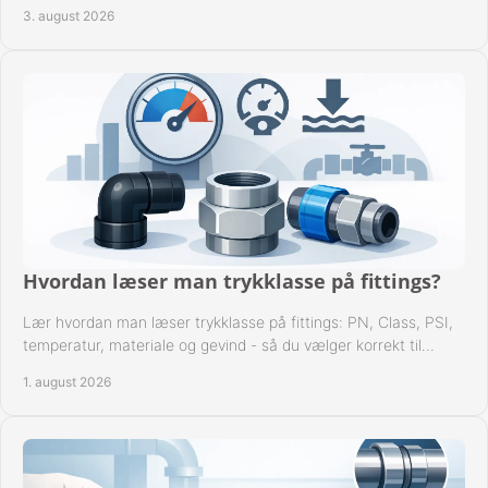
dokumenterbare forbindelser i drift hver dag.
3. august 2026
Hvordan læser man trykklasse på fittings?
Lær hvordan man læser trykklasse på fittings: PN, Class, PSI,
temperatur, materiale og gevind - så du vælger korrekt til
anlæggets driftsdata i praksis.
1. august 2026