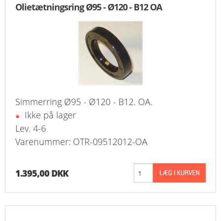
Olietætningsring Ø95 - Ø120 - B12 OA
KURV
BESTIL
NYHEDER
TILBUD
Simmerring Ø95 - Ø120 - B12. OA.
PROFIL
Ikke på lager
Lev. 4-6
VILKÅR
Varenummer: OTR-09512012-OA
FAQ
1.395,00 DKK
SØGNING
KUNDECENTER