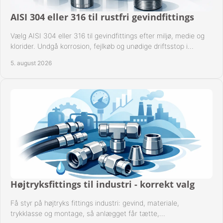
AISI 304 eller 316 til rustfri gevindfittings
Vælg AISI 304 eller 316 til gevindfittings efter miljø, medie og
klorider. Undgå korrosion, fejlkøb og unødige driftsstop i
procesanlæg og rørsystemer.
5. august 2026
Højtryksfittings til industri - korrekt valg
Få styr på højtryks fittings industri: gevind, materiale,
trykklasse og montage, så anlægget får tætte,