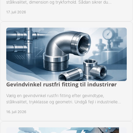
stålkvalitet, dimension og trykforhold. Sådan sikrer du
kompatible og driftssikre rørforbindelser.
17. juli 2026
Gevindvinkel rustfri fitting til industrirør
Vælg en gevindvinkel rustfri fitting efter gevindtype,
stålkvalitet, trykklasse og geometri. Undgå fejl i industrielle
rørsystemer ved montage sikkert.
16. juli 2026