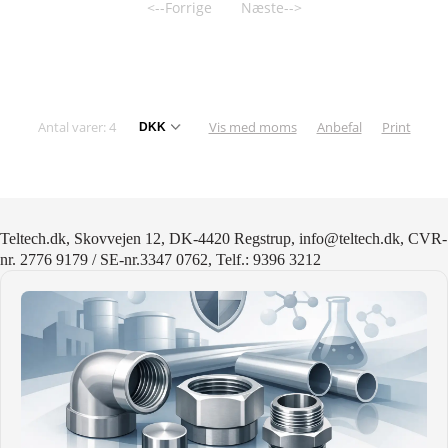
<--Forrige
Næste-->
Antal varer: 4
Vis med moms
Anbefal
Print
Teltech.dk, Skovvejen 12, DK-4420 Regstrup, info@teltech.dk, CVR-
nr. 2776 9179 / SE-nr.3347 0762, Telf.: 9396 3212