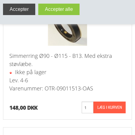
VA FITTINGS & VENTILER
VARME & TILBEHØR
ENTREPENØRARBEJDE- & UDSTYR
VÆRKTØJ
Simmerring Ø90 - Ø115 - B13. Med ekstra
støvlæbe.
BEFÆSTIGELSE
Ikke på lager
Lev. 4-6
BESPÆNDING, GUMMIDELE M.M.
Varenummer: OTR-09011513-OAS
BEARBEJDNING, MONTAGE & HAVEARBEJDE
148,00 DKK
MATERIEL HÅNDTERING
FORSIDE