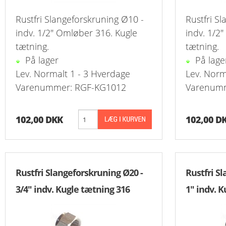
Rustfri Slangeforskruning Ø10 -
Rustfri S
Reduk. Brystn
T-Stk. Samlin
Overg. Ventil
Slange Koblin
Udluftningsven
Slangenippelr
K
indv. 1/2" Omløber 316. Kugle
indv. 1/2
tætning.
tætning.
Reduk. Brystn
Overg. Ventil
Slangeforskrun
Nippelrør Galv
K
På lager
På lage
Reduk. Brystn
Push-In Vent
Vinkel Slangef
Bøjning Lang 
Lev. Normalt 1 - 3 Hverdage
Lev. Norm
Varenummer: RGF-KG1012
Varenumm
Reduk. Brystn
Drøvleventil/
Slangenippel
Union Overg. 
Nippelmuffer 
Vinkel Overg.
Slutmuffe For
102,00 DKK
102,00 D
Nippelmuffer 
Kontraventil 
Nippelmuffer 
Kontraventil 
Rustfri Slangeforskruning Ø20 -
Rustfri S
Nippelmuffer 
3/4" indv. Kugle tætning 316
1" indv. 
Nippelmuffer 