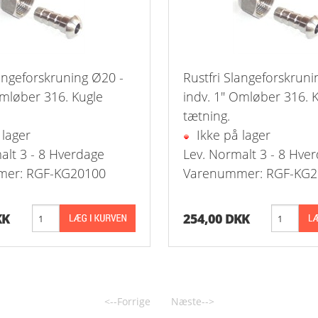
 1-Step Rustfrie 316
Nippelrør 2" Galv.
 2-Step Rustfrie 316
Nippelrør 2½" Galv.
 3-Step Rustfrie 316
Nippelrør 3" Galv.
langeforskruning Ø20 -
Rustfri Slangeforskruni
Omløber 316. Kugle
indv. 1" Omløber 316. 
 4-Step Rustfrie 316
Nippelrør 4" Galv.
tætning.
 lager
Ikke på lager
r Rustfrie 316
alt 3 - 8 Hverdage
Lev. Normalt 3 - 8 Hve
ustfri 316
er: RGF-KG20100
Varenummer: RGF-KG2
tfri 316
KK
254,00 DKK
Udv. BSPT Rustfrie 316 15 Bar
Indv. BSPP Rustfrie 316
<--Forrige
Næste-->
nippel Rustfri 316