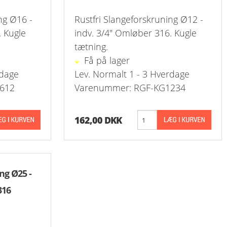
ng Ø16 -
Rustfri Slangeforskruning Ø12 -
Stål Kombi Vakuum-Manometer Ø63 +
Prop Ti
Push-O
. Kugle
indv. 3/4" Omløber 316. Kugle
tætning.
Stål Manometer Ø50 Messing Studs 
Vinkel
Få på lager
Stål Manometer Ø63 Messing Studs 
Skotge
rdage
Lev. Normalt 1 - 3 Hverdage
612
Varenummer: RGF-KG1234
Stål Manometer Ø100 Messing Studs
Overg.
Stål Manometer Ø40 Messing Studs B
Overg.
162,00 DKK
Stål Manometer Ø50 Messing Studs B
Push-I
Stål Manometer Ø63 Messing Studs B
Drøvle
ng Ø25 -
Vinkel
316
Kontra