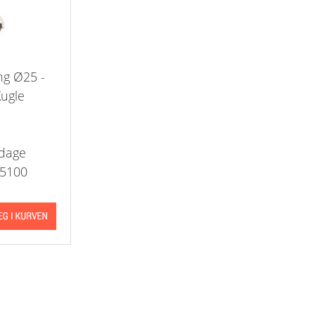
Kontra
ng Ø25 -
Kugle
rdage
5100