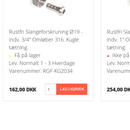
Reduk. Muffer
Reduk. Muffer
Reduk. Muffer
Rustfri Slangeforskruning Ø19 -
Rustfri S
indv. 3/4" Omløber 316. Kugle
indv. 1" 
Reduk. Muffer
tætning.
tætning.
Få på lager
Ikke på
Kontramøtrike
Lev. Normalt 1 - 3 Hverdage
Lev. Norm
Varenummer: RGF-KG2034
Overbøjning R
Varenumm
Vægvinkel Rus
162,00 DKK
254,00 D
Slangenipler 
Slangenipler 
Vinkel Slange