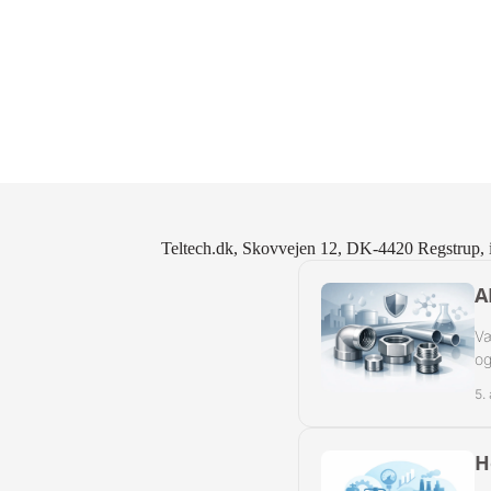
Slangeforskru
Slangeforskru
Slangenippelr
Nippelrør BSP
Slangenippelr
Teltech.dk, Skovvejen 12, DK-4420 Regstrup, 
Swivel Muffe-
A
Væ
og
5.
H