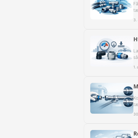
Få
tæ
3.
H
Læ
så
1.
M
Ko
tæ
30
R