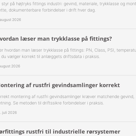
 styr på højtryks fittings industri: gevind, materiale, trykklasse og mo
tte, dokumenterbare forbindelser i drift hver dag.
-Rustfrie 1½" Nippelrør 316
 august 2026
-Rustfrie 2" Nippelrør 316
vordan læser man trykklasse på fittings?
-Rustfrie 2½" Nippelrør 316
r hvordan man læser trykklasse på fittings: PN, Class, PSI, temperatu
-Rustfrie 3" Nippelrør 316
 du vælger korrekt til anlæggets driftsdata i praksis.
 august 2026
-Rustfrie 4" Nippelrør 316
ontering af rustfri gevindsamlinger korrekt
rrekt montering af rustfri gevindsamlinger kræver matchende gevind,
tning. Se metoden til driftssikre forbindelser i praksis.
. juli 2026
ørfittings rustfri til industrielle rørsystemer