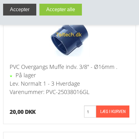
PVC Overgangsmuffe indv. 3/8" - Ø16 Grå
VA FITTINGS & VENTILER
VARME & TILBEHØR
ENTREPENØRARBEJDE- & UDSTYR
VÆRKTØJ
PVC Overgangs Muffe indv. 3/8" - Ø16mm .
BEFÆSTIGELSE
På lager
Lev. Normalt 1 - 3 Hverdage
BESPÆNDING, GUMMIDELE M.M.
Varenummer: PVC-25038016GL
BEARBEJDNING, MONTAGE & HAVEARBEJDE
20,00 DKK
MATERIEL HÅNDTERING
FORSIDE