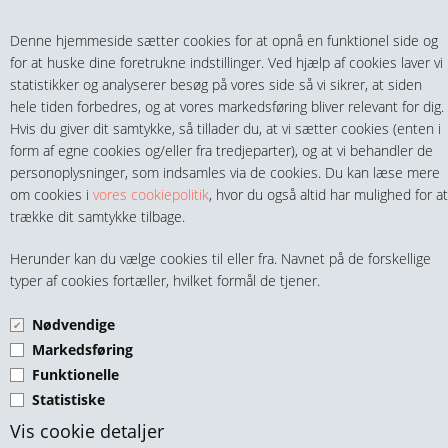
Teltech.dk
0 vare(r) i kurven
Denne hjemmeside sætter cookies for at opnå en funktionel side og
0,00 DKK
for at huske dine foretrukne indstillinger. Ved hjælp af cookies laver vi
statistikker og analyserer besøg på vores side så vi sikrer, at siden
hele tiden forbedres, og at vores markedsføring bliver relevant for dig.
Hvis du giver dit samtykke, så tillader du, at vi sætter cookies (enten i
form af egne cookies og/eller fra tredjeparter), og at vi behandler de
personoplysninger, som indsamles via de cookies. Du kan læse mere
MENU
om cookies i
vores cookiepolitik
, hvor du også altid har mulighed for at
trække dit samtykke tilbage.
FITTINGS
LIGE OVERGANGSMUFFE
Herunder kan du vælge cookies til eller fra. Navnet på de forskellige
HANER & VENTILER
typer af cookies fortæller, hvilket formål de tjener.
INDV. GEVIND/LIM GRÅ
PVC
Nødvendige
SLANGER, KOBLINGER & TILBEHØR
Markedsføring
Funktionelle
RØR & TILBEHØR
Statistiske
TEKNIK & AUTOMATIK
Vis cookie detaljer