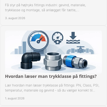
FAVORIT
Få styr på højtryks fittings industri: gevind, materiale,
trykklasse og montage, så anlægget får tætte,
KONTAKT
dokumenterbare forbindelser i drift hver dag.
3. august 2026
B2BLOGIN
LOG UD
Hvordan læser man trykklasse på fittings?
Lær hvordan man læser trykklasse på fittings: PN, Class, PSI,
temperatur, materiale og gevind - så du vælger korrekt til
anlæggets driftsdata i praksis.
1. august 2026