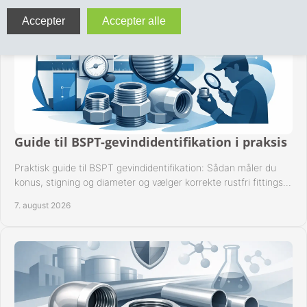
VA FITTINGS & VENTILER
VARME & TILBEHØR
ENTREPENØRARBEJDE- & UDSTYR
VÆRKTØJ
Guide til BSPT-gevindidentifikation i praksis
BEFÆSTIGELSE
Praktisk guide til BSPT gevindidentifikation: Sådan måler du
konus, stigning og diameter og vælger korrekte rustfri fittings
BESPÆNDING, GUMMIDELE M.M.
til industrien i praksis.
7. august 2026
BEARBEJDNING, MONTAGE & HAVEARBEJDE
MATERIEL HÅNDTERING
FORSIDE