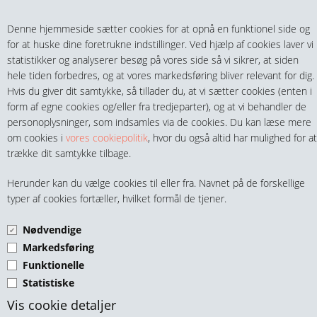
Teltech.dk
0 vare(r) i kurven
Denne hjemmeside sætter cookies for at opnå en funktionel side og
0,00 DKK
for at huske dine foretrukne indstillinger. Ved hjælp af cookies laver vi
statistikker og analyserer besøg på vores side så vi sikrer, at siden
hele tiden forbedres, og at vores markedsføring bliver relevant for dig.
Hvis du giver dit samtykke, så tillader du, at vi sætter cookies (enten i
form af egne cookies og/eller fra tredjeparter), og at vi behandler de
personoplysninger, som indsamles via de cookies. Du kan læse mere
MENU
om cookies i
vores cookiepolitik
, hvor du også altid har mulighed for at
trække dit samtykke tilbage.
FITTINGS
RØRPROP 6-KT. HØJTRYK
Herunder kan du vælge cookies til eller fra. Navnet på de forskellige
HANER & VENTILER
typer af cookies fortæller, hvilket formål de tjener.
200 BAR NPT AISI 316
Nødvendige
SLANGER, KOBLINGER & TILBEHØR
Markedsføring
Funktionelle
RØR & TILBEHØR
Statistiske
Teltech.dk, Skovvejen 12, DK-4420 Regstrup, info@teltech.dk, CVR-
TEKNIK & AUTOMATIK
Vis cookie detaljer
nr. 2776 9179 / SE-nr.3347 0762, Telf.: 9396 3212