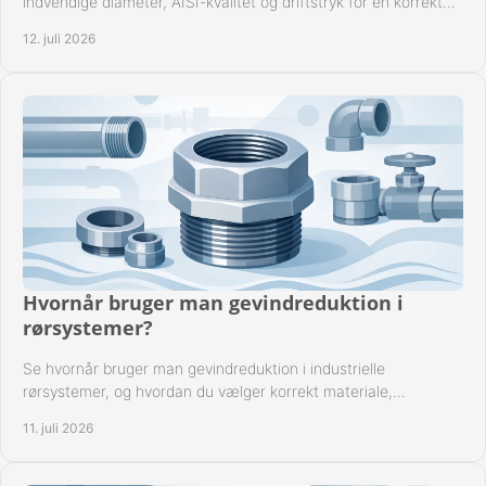
indvendige diameter, AISI-kvalitet og driftstryk for en korrekt
rørforbindelse i praksis.
12. juli 2026
Hvornår bruger man gevindreduktion i
rørsystemer?
Se hvornår bruger man gevindreduktion i industrielle
rørsystemer, og hvordan du vælger korrekt materiale,
gevindstandard og tætning til opgaven sikkert.
11. juli 2026