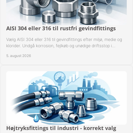
KURV
BESTIL
AISI 304 eller 316 til rustfri gevindfittings
NYHEDER
Vælg AISI 304 eller 316 til gevindfittings efter miljø, medie og
klorider. Undgå korrosion, fejlkøb og unødige driftsstop i
TILBUD
procesanlæg og rørsystemer.
5. august 2026
PROFIL
VILKÅR
FAQ
SØGNING
KUNDECENTER
Højtryksfittings til industri - korrekt valg