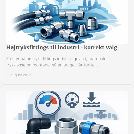
Højtryksfittings til industri - korrekt valg
Få styr på højtryks fittings industri: gevind, materiale,
trykklasse og montage, så anlægget får tætte,
dokumenterbare forbindelser i drift hver dag.
3. august 2026