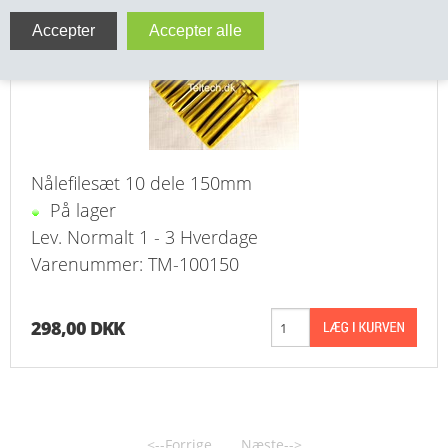
VA FITTINGS & VENTILER
VARME & TILBEHØR
ENTREPENØRARBEJDE- & UDSTYR
VÆRKTØJ
Nålefilesæt 10 dele 150mm
På lager
BEFÆSTIGELSE
Lev. Normalt 1 - 3 Hverdage
Varenummer: TM-100150
BESPÆNDING, GUMMIDELE M.M.
BEARBEJDNING, MONTAGE & HAVEARBEJDE
298,00 DKK
MATERIEL HÅNDTERING
FORSIDE
<--Forrige
Næste-->