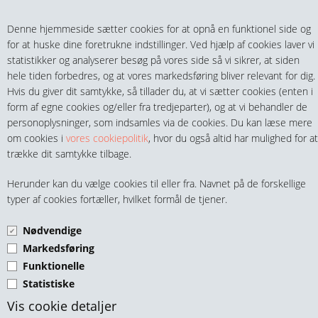
Teltech.dk
0 vare(r) i kurven
Denne hjemmeside sætter cookies for at opnå en funktionel side og
0,00 DKK
for at huske dine foretrukne indstillinger. Ved hjælp af cookies laver vi
statistikker og analyserer besøg på vores side så vi sikrer, at siden
hele tiden forbedres, og at vores markedsføring bliver relevant for dig.
Hvis du giver dit samtykke, så tillader du, at vi sætter cookies (enten i
form af egne cookies og/eller fra tredjeparter), og at vi behandler de
personoplysninger, som indsamles via de cookies. Du kan læse mere
MENU
om cookies i
vores cookiepolitik
, hvor du også altid har mulighed for at
trække dit samtykke tilbage.
FITTINGS
FILE MM
Herunder kan du vælge cookies til eller fra. Navnet på de forskellige
HANER & VENTILER
typer af cookies fortæller, hvilket formål de tjener.
Nødvendige
SLANGER, KOBLINGER & TILBEHØR
Markedsføring
Funktionelle
RØR & TILBEHØR
Statistiske
TEKNIK & AUTOMATIK
Nålefilesæt 10 dele 150mm
Vis cookie detaljer