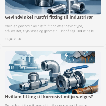
Gevindvinkel rustfri fitting til industrirør
Vælg en gevindvinkel rustfri fitting efter gevindtype,
stålkvalitet, trykklasse og geometri. Undgå fejl i industrielle
rørsystemer ved montage sikkert.
16. juli 2026
Hvilken fitting til korrosivt miljø vælges?
Se, hvilken fitting til korrosivt miljø der passer til medie,