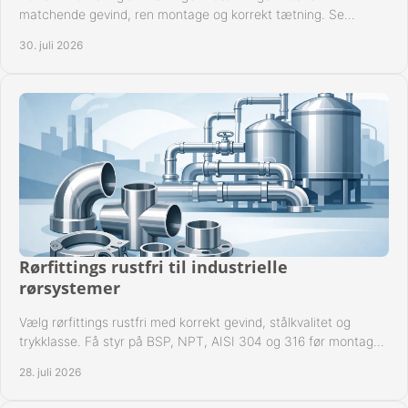
matchende gevind, ren montage og korrekt tætning. Se
metoden til driftssikre forbindelser i praksis.
30. juli 2026
Rørfittings rustfri til industrielle
rørsystemer
Vælg rørfittings rustfri med korrekt gevind, stålkvalitet og
trykklasse. Få styr på BSP, NPT, AISI 304 og 316 før montage
til driftssikre industrielle anlæg.
28. juli 2026