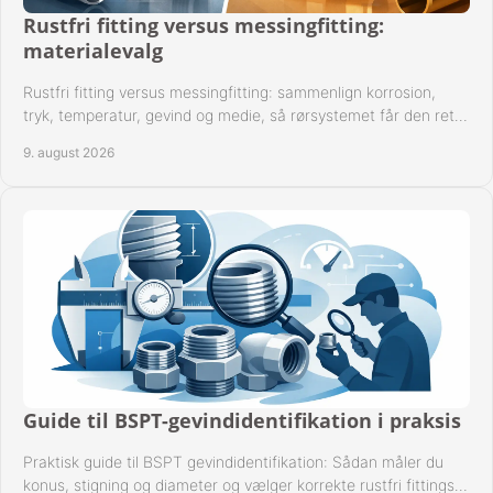
FAVORIT
Rustfri fitting versus messingfitting:
materialevalg
KONTAKT
Rustfri fitting versus messingfitting: sammenlign korrosion,
tryk, temperatur, gevind og medie, så rørsystemet får den rette
B2BLOGIN
løsning fra begyndelsen.
9. august 2026
LOG UD
Guide til BSPT-gevindidentifikation i praksis
Praktisk guide til BSPT gevindidentifikation: Sådan måler du
konus, stigning og diameter og vælger korrekte rustfri fittings