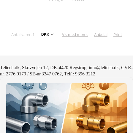
KURV
BESTIL
Antal varer: 1
Vis med moms
Anbefal
Print
NYHEDER
TILBUD
PROFIL
Teltech.dk, Skovvejen 12, DK-4420 Regstrup, info@teltech.dk, CVR-
nr. 2776 9179 / SE-nr.3347 0762, Telf.: 9396 3212
VILKÅR
FAQ
SØGNING
KUNDECENTER