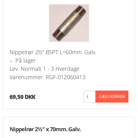
KURV
BESTIL
NYHEDER
Nippelrør 2½" BSPT L=60mm. Galv.
TILBUD
På lager
PROFIL
Lev. Normalt 1 - 3 Hverdage
Varenummer: RGF-012060413
VILKÅR
69,50 DKK
FAQ
SØGNING
KUNDECENTER
Nippelrør 2½" x 70mm. Galv.