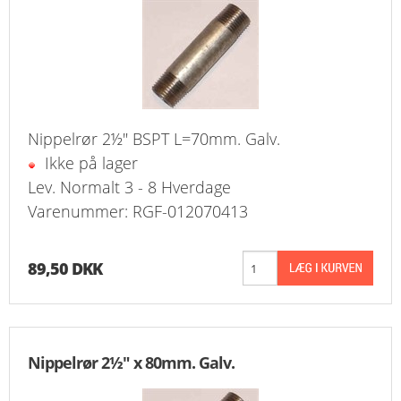
FAVORIT
KONTAKT
B2BLOGIN
Nippelrør 2½" BSPT L=70mm. Galv.
LOG UD
Ikke på lager
Lev. Normalt 3 - 8 Hverdage
Varenummer: RGF-012070413
89,50 DKK
Nippelrør 2½" x 80mm. Galv.