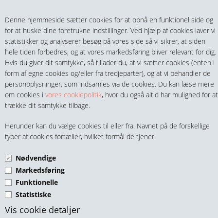
Teltech.dk
0 vare(r) i kurven
Denne hjemmeside sætter cookies for at opnå en funktionel side og
0,00 DKK
for at huske dine foretrukne indstillinger. Ved hjælp af cookies laver vi
statistikker og analyserer besøg på vores side så vi sikrer, at siden
hele tiden forbedres, og at vores markedsføring bliver relevant for dig.
Hvis du giver dit samtykke, så tillader du, at vi sætter cookies (enten i
form af egne cookies og/eller fra tredjeparter), og at vi behandler de
personoplysninger, som indsamles via de cookies. Du kan læse mere
MENU
om cookies i
vores cookiepolitik
, hvor du også altid har mulighed for at
trække dit samtykke tilbage.
FITTINGS
NIPPELRØR 2½" GALV.
Herunder kan du vælge cookies til eller fra. Navnet på de forskellige
HANER & VENTILER
typer af cookies fortæller, hvilket formål de tjener.
Nødvendige
SLANGER, KOBLINGER & TILBEHØR
Markedsføring
Funktionelle
RØR & TILBEHØR
Statistiske
TEKNIK & AUTOMATIK
Vis cookie detaljer
Nippelrør 2½" Sammenskåret. Galv.