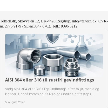
Teltech.dk, Skovvejen 12, DK-4420 Regstrup, info@teltech.dk, CVR-
nr. 2776 9179 / SE-nr.3347 0762, Telf.: 9396 3212
AISI 304 eller 316 til rustfri gevindfittings
Vælg AISI 304 eller 316 til gevindfittings efter miljø, medie og
klorider. Undgå korrosion, fejlkøb og unødige driftsstop i
procesanlæg og rørsystemer.
5. august 2026