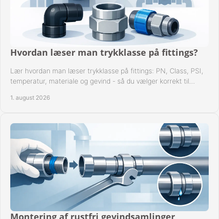
Hvordan læser man trykklasse på fittings?
Lær hvordan man læser trykklasse på fittings: PN, Class, PSI,
temperatur, materiale og gevind - så du vælger korrekt til
anlæggets driftsdata i praksis.
1. august 2026
Montering af rustfri gevindsamlinger