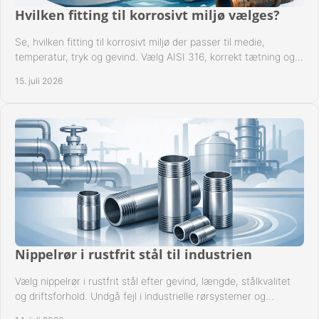
Hvilken fitting til korrosivt miljø vælges?
Se, hvilken fitting til korrosivt miljø der passer til medie,
temperatur, tryk og gevind. Vælg AISI 316, korrekt tætning og
passende udførelse i drift.
15. juli 2026
Nippelrør i rustfrit stål til industrien
Vælg nippelrør i rustfrit stål efter gevind, længde, stålkvalitet
og driftsforhold. Undgå fejl i industrielle rørsystemer og
reparationer sikkert hver gang.