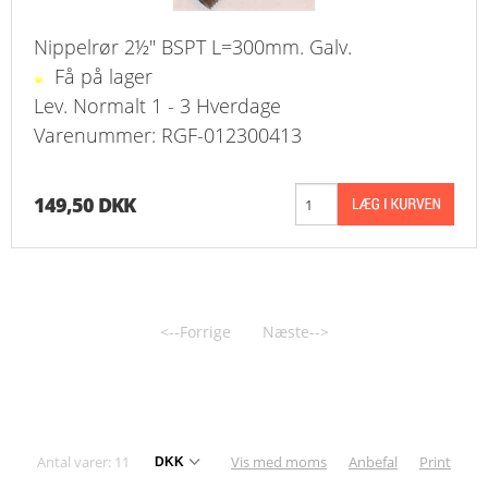
Nippelrør 2½" BSPT L=300mm. Galv.
Få på lager
Lev. Normalt 1 - 3 Hverdage
Varenummer: RGF-012300413
149,50 DKK
<--Forrige
Næste-->
Antal varer: 11
Vis med moms
Anbefal
Print