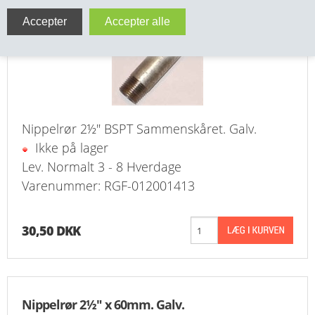
VA FITTINGS & VENTILER
VARME & TILBEHØR
ENTREPENØRARBEJDE- & UDSTYR
VÆRKTØJ
Nippelrør 2½" BSPT Sammenskåret. Galv.
Ikke på lager
BEFÆSTIGELSE
Lev. Normalt 3 - 8 Hverdage
Varenummer: RGF-012001413
BESPÆNDING, GUMMIDELE M.M.
BEARBEJDNING, MONTAGE & HAVEARBEJDE
30,50 DKK
MATERIEL HÅNDTERING
FORSIDE
Nippelrør 2½" x 60mm. Galv.