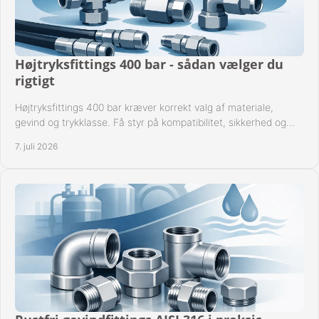
Højtryksfittings 400 bar - sådan vælger du
rigtigt
Højtryksfittings 400 bar kræver korrekt valg af materiale,
gevind og trykklasse. Få styr på kompatibilitet, sikkerhed og
drift i praksis.
7. juli 2026