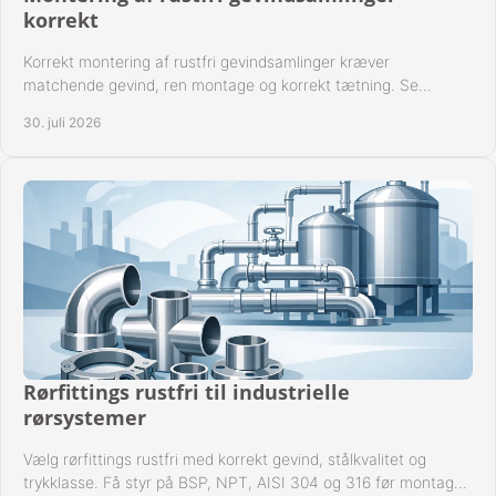
korrekt
Korrekt montering af rustfri gevindsamlinger kræver
matchende gevind, ren montage og korrekt tætning. Se
metoden til driftssikre forbindelser i praksis.
30. juli 2026
Rørfittings rustfri til industrielle
rørsystemer
Vælg rørfittings rustfri med korrekt gevind, stålkvalitet og
trykklasse. Få styr på BSP, NPT, AISI 304 og 316 før montage