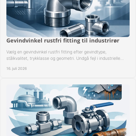
Gevindvinkel rustfri fitting til industrirør
Vælg en gevindvinkel rustfri fitting efter gevindtype,
stålkvalitet, trykklasse og geometri. Undgå fejl i industrielle
rørsystemer ved montage sikkert.
16. juli 2026