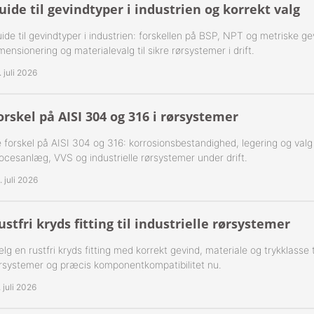
uide til gevindtyper i industrien og korrekt valg
-Rustfrie 1½" Nippelrør 316
ide til gevindtyper i industrien: forskellen på BSP, NPT og metriske ge
mensionering og materialevalg til sikre rørsystemer i drift.
-Rustfrie 2" Nippelrør 316
. juli 2026
-Rustfrie 2½" Nippelrør 316
orskel på AISI 304 og 316 i rørsystemer
-Rustfrie 3" Nippelrør 316
 forskel på AISI 304 og 316: korrosionsbestandighed, legering og valg af 
-Rustfrie 4" Nippelrør 316
ocesanlæg, VVS og industrielle rørsystemer under drift.
. juli 2026
ustfri kryds fitting til industrielle rørsystemer
lg en rustfri kryds fitting med korrekt gevind, materiale og trykklasse til
rsystemer og præcis komponentkompatibilitet nu.
. juli 2026