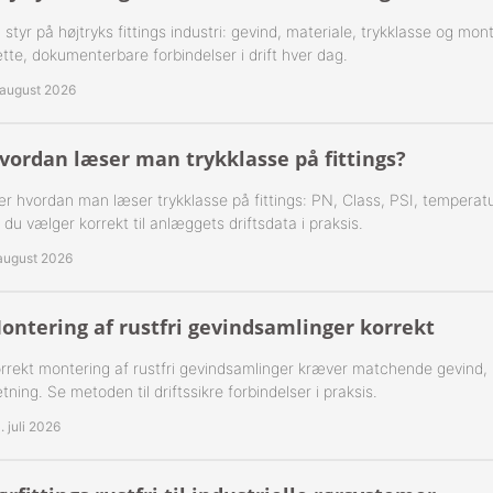
 1-Step Rustfrie 316
Nippelrør 2" Galv.
 styr på højtryks fittings industri: gevind, materiale, trykklasse og mo
tte, dokumenterbare forbindelser i drift hver dag.
 2-Step Rustfrie 316
Nippelrør 2½" Galv.
 august 2026
 3-Step Rustfrie 316
Nippelrør 3" Galv.
vordan læser man trykklasse på fittings?
 4-Step Rustfrie 316
Nippelrør 4" Galv.
r hvordan man læser trykklasse på fittings: PN, Class, PSI, temperatu
r Rustfrie 316
 du vælger korrekt til anlæggets driftsdata i praksis.
 august 2026
ustfri 316
tfri 316
ontering af rustfri gevindsamlinger korrekt
Udv. BSPT Rustfrie 316 15 Bar
rrekt montering af rustfri gevindsamlinger kræver matchende gevind,
tning. Se metoden til driftssikre forbindelser i praksis.
Indv. BSPP Rustfrie 316
. juli 2026
nippel Rustfri 316