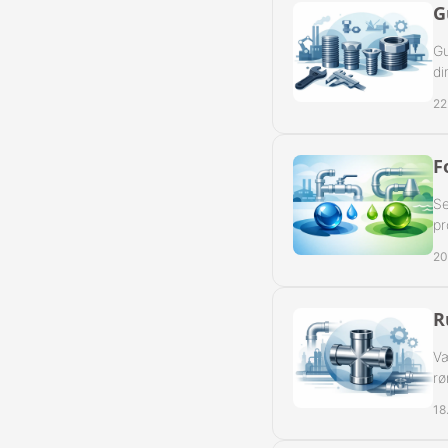
G
Gu
di
22
F
Se
pr
20
R
Væ
rø
18