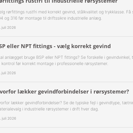
ørfittings rustfri til industrielle rørsystemer
ning Flad Tætning Rustfri 316
lg rørfittings rustfri med korrekt gevind, stålkvalitet og trykklasse. F
4 og 316 før montage til driftssikre industrielle anlæg.
ning Kugle Tætning Rustfri 316
. juli 2026
ør Udv. BSPT Rustfrie 316
SP eller NPT fittings - vælg korrekt gevind
T Rustfrie 316
-Rustfrie 1/8" Nippelrør 316
al anlægget bruge BSP eller NPT fittings? Se forskelle i gevindvinkel,
ør Forkrøppet Rustfrie 304
-Rustfrie 1/4" Nippelrør 316
 kontrol før korrekt montage i professionelle rørsystemer.
. juli 2026
Nippel Rustfri 316
-Rustfrie 3/8" Nippelrør 316
-Rustfrie 1/2" Nippelrør 316
vorfor lækker gevindforbindelser i rørsystemer?
-Rustfrie 3/4" Nippelrør 316
orfor lækker gevindforbindelser? Se de typiske fejl i gevindtype, tætn
terialevalg i industrielle rørsystemer i drift hver dag.
-Rustfrie 1" Nippelrør 316
. juli 2026
-Rustfrie 1 1/4" Nippelrør 316