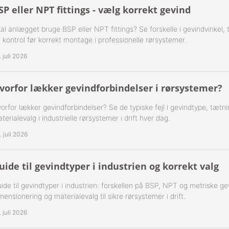
 1-Step Rustfrie 316
Nippelrør 2" Galv.
SP eller NPT fittings - vælg korrekt gevind
 2-Step Rustfrie 316
al anlægget bruge BSP eller NPT fittings? Se forskelle i gevindvinkel,
Nippelrør 2½" Galv.
 kontrol før korrekt montage i professionelle rørsystemer.
 3-Step Rustfrie 316
Nippelrør 3" Galv.
. juli 2026
 4-Step Rustfrie 316
Nippelrør 4" Galv.
vorfor lækker gevindforbindelser i rørsystemer?
r Rustfrie 316
orfor lækker gevindforbindelser? Se de typiske fejl i gevindtype, tætn
terialevalg i industrielle rørsystemer i drift hver dag.
ustfri 316
. juli 2026
tfri 316
uide til gevindtyper i industrien og korrekt valg
Udv. BSPT Rustfrie 316 15 Bar
ide til gevindtyper i industrien: forskellen på BSP, NPT og metriske ge
Indv. BSPP Rustfrie 316
mensionering og materialevalg til sikre rørsystemer i drift.
. juli 2026
nippel Rustfri 316