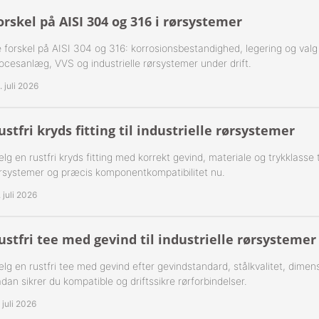
ning Flad Tætning Rustfri 316
orskel på AISI 304 og 316 i rørsystemer
 forskel på AISI 304 og 316: korrosionsbestandighed, legering og valg af 
ning Kugle Tætning Rustfri 316
ocesanlæg, VVS og industrielle rørsystemer under drift.
ør Udv. BSPT Rustfrie 316
. juli 2026
T Rustfrie 316
-Rustfrie 1/8" Nippelrør 316
ustfri kryds fitting til industrielle rørsystemer
ør Forkrøppet Rustfrie 304
-Rustfrie 1/4" Nippelrør 316
lg en rustfri kryds fitting med korrekt gevind, materiale og trykklasse til
rsystemer og præcis komponentkompatibilitet nu.
Nippel Rustfri 316
-Rustfrie 3/8" Nippelrør 316
. juli 2026
-Rustfrie 1/2" Nippelrør 316
ustfri tee med gevind til industrielle rørsystemer
-Rustfrie 3/4" Nippelrør 316
lg en rustfri tee med gevind efter gevindstandard, stålkvalitet, dimens
-Rustfrie 1" Nippelrør 316
dan sikrer du kompatible og driftssikre rørforbindelser.
. juli 2026
-Rustfrie 1 1/4" Nippelrør 316