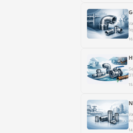
G
Væ
fe
16
H
Se
31
15
N
Væ
in
14