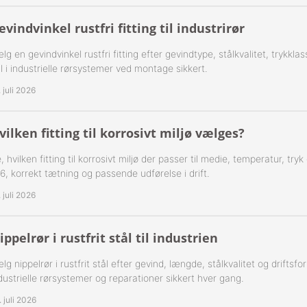
-Rustfrie 1½" Nippelrør 316
evindvinkel rustfri fitting til industrirør
lg en gevindvinkel rustfri fitting efter gevindtype, stålkvalitet, trykk
-Rustfrie 2" Nippelrør 316
jl i industrielle rørsystemer ved montage sikkert.
-Rustfrie 2½" Nippelrør 316
. juli 2026
-Rustfrie 3" Nippelrør 316
vilken fitting til korrosivt miljø vælges?
-Rustfrie 4" Nippelrør 316
, hvilken fitting til korrosivt miljø der passer til medie, temperatur, try
6, korrekt tætning og passende udførelse i drift.
. juli 2026
ippelrør i rustfrit stål til industrien
lg nippelrør i rustfrit stål efter gevind, længde, stålkvalitet og driftsfor
dustrielle rørsystemer og reparationer sikkert hver gang.
. juli 2026