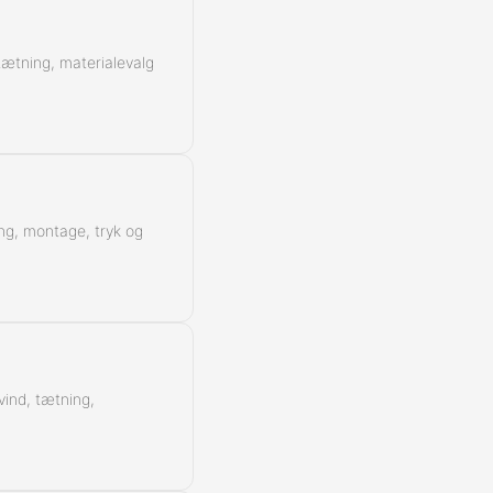
Kontra
 tætning, materialevalg
ing, montage, tryk og
vind, tætning,