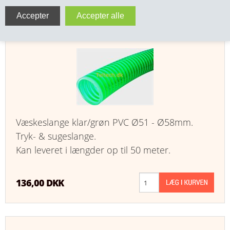
FAKTURA)
VA FITTINGS & VENTILER
Væske slange PVC grøn spiral Ø51 - Ø58
VARME & TILBEHØR
ENTREPENØRARBEJDE- & UDSTYR
VÆRKTØJ
BEFÆSTIGELSE
Væskeslange klar/grøn PVC Ø51 - Ø58mm.
Tryk- & sugeslange.
BESPÆNDING, GUMMIDELE M.M.
Kan leveret i længder op til 50 meter.
BEARBEJDNING, MONTAGE & HAVEARBEJDE
136,00 DKK
MATERIEL HÅNDTERING
FORSIDE