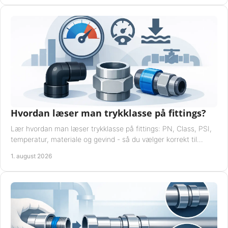
Hvordan læser man trykklasse på fittings?
Lær hvordan man læser trykklasse på fittings: PN, Class, PSI,
temperatur, materiale og gevind - så du vælger korrekt til
anlæggets driftsdata i praksis.
1. august 2026