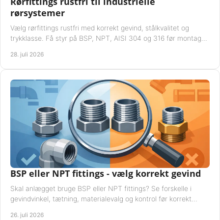
Rørfittings rustfri til industrielle
rørsystemer
Vælg rørfittings rustfri med korrekt gevind, stålkvalitet og
trykklasse. Få styr på BSP, NPT, AISI 304 og 316 før montage
til driftssikre industrielle anlæg.
28. juli 2026
BSP eller NPT fittings - vælg korrekt gevind
Skal anlægget bruge BSP eller NPT fittings? Se forskelle i
gevindvinkel, tætning, materialevalg og kontrol før korrekt
montage i professionelle rørsystemer.
26. juli 2026