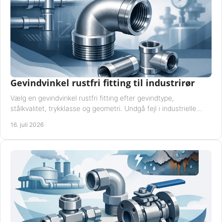
Gevindvinkel rustfri fitting til industrirør
Vælg en gevindvinkel rustfri fitting efter gevindtype,
stålkvalitet, trykklasse og geometri. Undgå fejl i industrielle
rørsystemer ved montage sikkert.
16. juli 2026