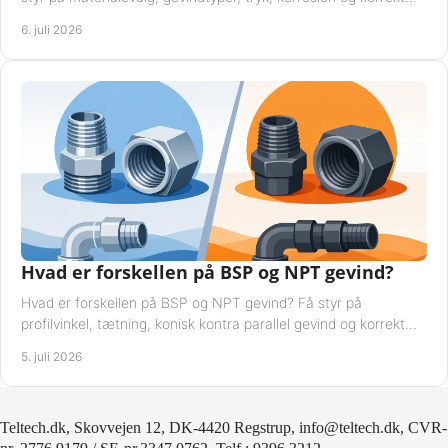
kompatibilitet.
6. juli 2026
Hvad er forskellen på BSP og NPT gevind?
Hvad er forskellen på BSP og NPT gevind? Få styr på
profilvinkel, tætning, konisk kontra parallel gevind og korrekt
valg af fitting.
5. juli 2026
Teltech.dk, Skovvejen 12, DK-4420 Regstrup, info@teltech.dk, CVR-