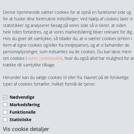
Teltech.dk
0 vare(r) i kurven
Denne hjemmeside sætter cookies for at opnå en funktionel side og
0,00 DKK
for at huske dine foretrukne indstillinger. Ved hjælp af cookies laver vi
statistikker og analyserer besøg på vores side så vi sikrer, at siden
hele tiden forbedres, og at vores markedsføring bliver relevant for dig.
Hvis du giver dit samtykke, så tillader du, at vi sætter cookies (enten i
form af egne cookies og/eller fra tredjeparter), og at vi behandler de
personoplysninger, som indsamles via de cookies. Du kan læse mere
MENU
om cookies i
vores cookiepolitik
, hvor du også altid har mulighed for at
trække dit samtykke tilbage.
FITTINGS
Teltech.dk
Herunder kan du vælge cookies til eller fra. Navnet på de forskellige
HANER & VENTILER
typer af cookies fortæller, hvilket formål de tjener.
Vi kan levere næsten alt i ventiler, fittings, slanger,
slangekoblinger, kuglelejer, olietætnings ringe, kæde &
Nødvendige
SLANGER, KOBLINGER & TILBEHØR
kædehjul, manometre, termometre, diverse filtre, IBC Adaptere
Markedsføring
til palletanke og meget mere.
Funktionelle
RØR & TILBEHØR
Statistiske
VIRKSOMHEDER MED GYLDIGT CVR-NR. FÅR
TEKNIK & AUTOMATIK
Vis cookie detaljer
NORMALT -20% (FRATRÆKKES VED SKRIVELSE AF