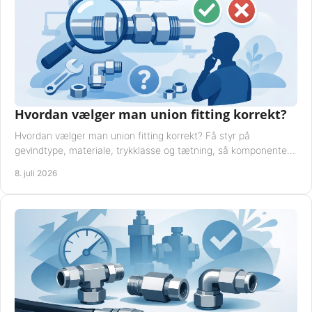
Hvordan vælger man union fitting korrekt?
Hvordan vælger man union fitting korrekt? Få styr på
gevindtype, materiale, trykklasse og tætning, så komponenten
passer til anlægget.
8. juli 2026