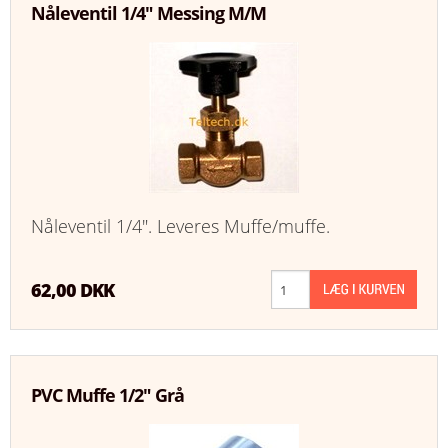
Nåleventil 1/4" Messing M/M
KURV
BESTIL
NYHEDER
TILBUD
PROFIL
Nåleventil 1/4". Leveres Muffe/muffe.
VILKÅR
62,00 DKK
FAQ
SØGNING
PVC Muffe 1/2" Grå
KUNDECENTER