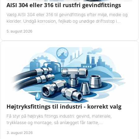
AISI 304 eller 316 til rustfri gevindfittings
Vælg AISI 304 eller 316 til gevindfittings efter miljø, medie og
klorider. Undgå korrosion, fejlkøb og unødige driftsstop i
procesanlæg og rørsystemer.
5. august 2026
Højtryksfittings til industri - korrekt valg
Få styr på højtryks fittings industri: gevind, materiale,
trykklasse og montage, så anlægget får tætte,
dokumenterbare forbindelser i drift hver dag.
3. august 2026