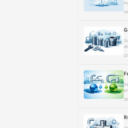
ma
Slangeforskru
24
Slangeforskru
G
Slangenippelr
Gu
Nippelrør BSP
di
22
Slangenippelr
Swivel Muffe-
F
Se
pr
20
R
Væ