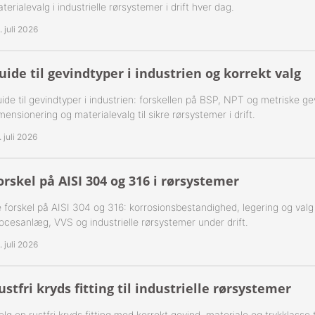
terialevalg i industrielle rørsystemer i drift hver dag.
ning Flad Tætning Rustfri 316
. juli 2026
ning Kugle Tætning Rustfri 316
uide til gevindtyper i industrien og korrekt valg
ør Udv. BSPT Rustfrie 316
ide til gevindtyper i industrien: forskellen på BSP, NPT og metriske ge
T Rustfrie 316
-Rustfrie 1/8" Nippelrør 316
mensionering og materialevalg til sikre rørsystemer i drift.
. juli 2026
ør Forkrøppet Rustfrie 304
-Rustfrie 1/4" Nippelrør 316
Nippel Rustfri 316
-Rustfrie 3/8" Nippelrør 316
orskel på AISI 304 og 316 i rørsystemer
 forskel på AISI 304 og 316: korrosionsbestandighed, legering og valg af 
-Rustfrie 1/2" Nippelrør 316
ocesanlæg, VVS og industrielle rørsystemer under drift.
-Rustfrie 3/4" Nippelrør 316
. juli 2026
-Rustfrie 1" Nippelrør 316
ustfri kryds fitting til industrielle rørsystemer
-Rustfrie 1 1/4" Nippelrør 316
lg en rustfri kryds fitting med korrekt gevind, materiale og trykklasse til