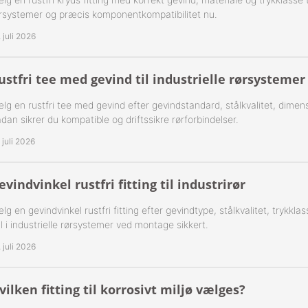
rsystemer og præcis komponentkompatibilitet nu.
-Rustfrie 1½" Nippelrør 316
. juli 2026
-Rustfrie 2" Nippelrør 316
ustfri tee med gevind til industrielle rørsystemer
-Rustfrie 2½" Nippelrør 316
lg en rustfri tee med gevind efter gevindstandard, stålkvalitet, dimens
-Rustfrie 3" Nippelrør 316
dan sikrer du kompatible og driftssikre rørforbindelser.
. juli 2026
-Rustfrie 4" Nippelrør 316
evindvinkel rustfri fitting til industrirør
lg en gevindvinkel rustfri fitting efter gevindtype, stålkvalitet, trykk
jl i industrielle rørsystemer ved montage sikkert.
. juli 2026
vilken fitting til korrosivt miljø vælges?