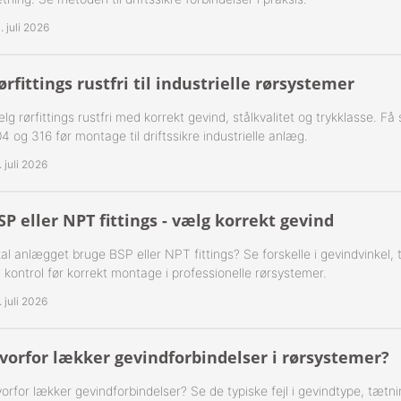
 1-Step Rustfrie 316
Nippelrør 2" Galv.
. juli 2026
 2-Step Rustfrie 316
Nippelrør 2½" Galv.
ørfittings rustfri til industrielle rørsystemer
 3-Step Rustfrie 316
Nippelrør 3" Galv.
lg rørfittings rustfri med korrekt gevind, stålkvalitet og trykklasse. F
 4-Step Rustfrie 316
Nippelrør 4" Galv.
4 og 316 før montage til driftssikre industrielle anlæg.
. juli 2026
r Rustfrie 316
ustfri 316
SP eller NPT fittings - vælg korrekt gevind
al anlægget bruge BSP eller NPT fittings? Se forskelle i gevindvinkel,
tfri 316
 kontrol før korrekt montage i professionelle rørsystemer.
Udv. BSPT Rustfrie 316 15 Bar
. juli 2026
Indv. BSPP Rustfrie 316
vorfor lækker gevindforbindelser i rørsystemer?
nippel Rustfri 316
orfor lækker gevindforbindelser? Se de typiske fejl i gevindtype, tætn