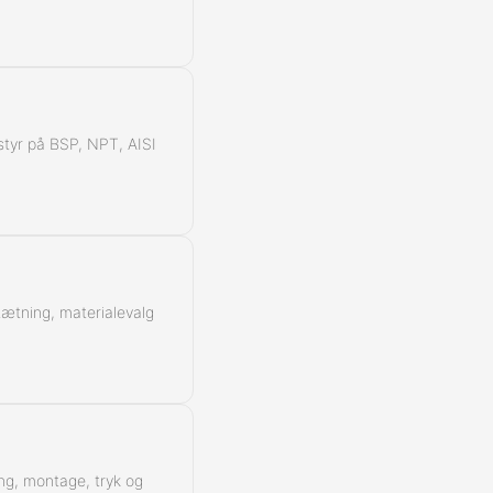
Kontra
å styr på BSP, NPT, AISI
 tætning, materialevalg
ing, montage, tryk og