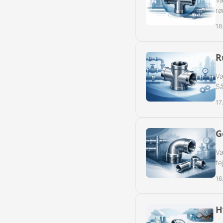
rø
18
R
Væ
Så
17
G
Væ
fe
16
H