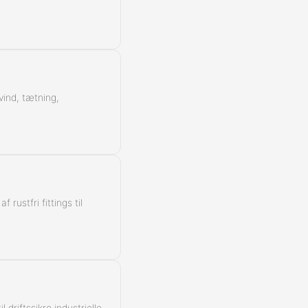
vind, tætning,
rustfri fittings til
 driftssikre industrielle