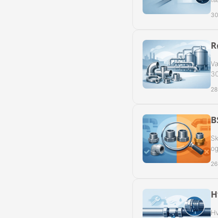
Reduk. Muffer
30
Reduk. Muffer
R
Reduk. Muffer
Væ
Reduk. Muffer
30
28
Kontramøtrike
Overbøjning R
B
Sk
Vægvinkel Rus
og
Slangenipler 
26
Slangenipler 
H
Vinkel Slange
Hv