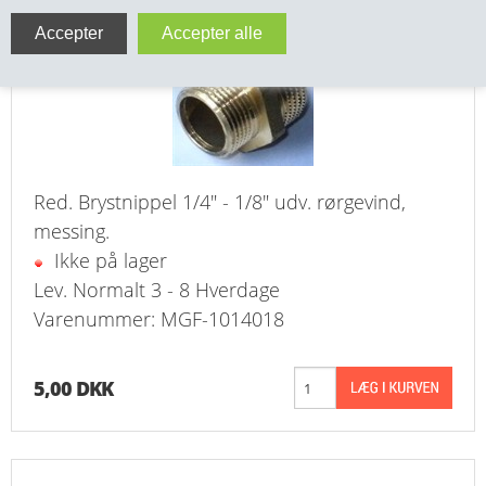
VA FITTINGS & VENTILER
VARME & TILBEHØR
ENTREPENØRARBEJDE- & UDSTYR
VÆRKTØJ
Red. Brystnippel 1/4" - 1/8" udv. rørgevind,
messing.
BEFÆSTIGELSE
Ikke på lager
Lev. Normalt 3 - 8 Hverdage
BESPÆNDING, GUMMIDELE M.M.
Varenummer: MGF-1014018
BEARBEJDNING, MONTAGE & HAVEARBEJDE
5,00 DKK
MATERIEL HÅNDTERING
FORSIDE