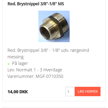
Red. Brystnippel 3/8"-1/8" MS
KURV
BESTIL
NYHEDER
TILBUD
Red. Brystnippel 3/8" - 1/8" udv. rørgevind
PROFIL
messing.
På lager
VILKÅR
Lev. Normalt 1 - 3 Hverdage
Varenummer: MGF-0710350
FAQ
SØGNING
14,00 DKK
KUNDECENTER