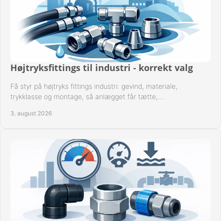
Højtryksfittings til industri - korrekt valg
Få styr på højtryks fittings industri: gevind, materiale,
trykklasse og montage, så anlægget får tætte,
dokumenterbare forbindelser i drift hver dag.
3. august 2026