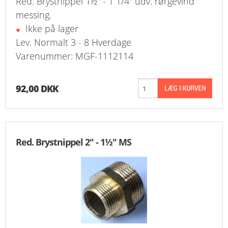
Red. Brystnippel 1½" - 1 1/4" udv. rørgevind
messing.
Ikke på lager
Lev. Normalt 3 - 8 Hverdage
Varenummer: MGF-1112114
92,00 DKK
Red. Brystnippel 2" - 1½" MS