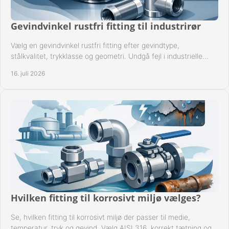
Gevindvinkel rustfri fitting til industrirør
Vælg en gevindvinkel rustfri fitting efter gevindtype,
stålkvalitet, trykklasse og geometri. Undgå fejl i industrielle
rørsystemer ved montage sikkert.
16. juli 2026
Hvilken fitting til korrosivt miljø vælges?
Se, hvilken fitting til korrosivt miljø der passer til medie,
temperatur, tryk og gevind. Vælg AISI 316, korrekt tætning og