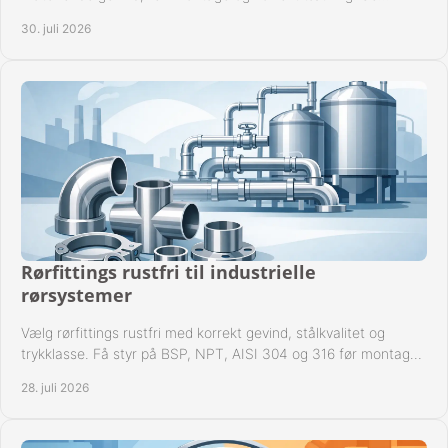
metoden til driftssikre forbindelser i praksis.
30. juli 2026
Rørfittings rustfri til industrielle
rørsystemer
Vælg rørfittings rustfri med korrekt gevind, stålkvalitet og
trykklasse. Få styr på BSP, NPT, AISI 304 og 316 før montage
til driftssikre industrielle anlæg.
28. juli 2026