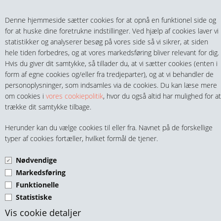
Teltech.dk
0 vare(r) i kurven
Denne hjemmeside sætter cookies for at opnå en funktionel side og
0,00 DKK
for at huske dine foretrukne indstillinger. Ved hjælp af cookies laver vi
statistikker og analyserer besøg på vores side så vi sikrer, at siden
hele tiden forbedres, og at vores markedsføring bliver relevant for dig.
Hvis du giver dit samtykke, så tillader du, at vi sætter cookies (enten i
form af egne cookies og/eller fra tredjeparter), og at vi behandler de
personoplysninger, som indsamles via de cookies. Du kan læse mere
MENU
om cookies i
vores cookiepolitik
, hvor du også altid har mulighed for at
trække dit samtykke tilbage.
FITTINGS
BRYSTNIPPEL REDUKTION
Herunder kan du vælge cookies til eller fra. Navnet på de forskellige
HANER & VENTILER
typer af cookies fortæller, hvilket formål de tjener.
MS
Nødvendige
SLANGER, KOBLINGER & TILBEHØR
Markedsføring
Funktionelle
RØR & TILBEHØR
Statistiske
TEKNIK & AUTOMATIK
Vis cookie detaljer
Red. Brystnippel 1/4"-1/8" MS