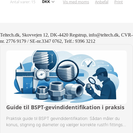
Antal varer: 15
Vis med moms
Anbefal
Print
Teltech.dk, Skovvejen 12, DK-4420 Regstrup, info@teltech.dk, CVR-
nr. 2776 9179 / SE-nr.3347 0762, Telf.: 9396 3212
Guide til BSPT-gevindidentifikation i praksis
Praktisk guide til BSPT gevindidentifikation: Sådan måler du
konus, stigning og diameter og vælger korrekte rustfri fittings
til industrien i praksis.