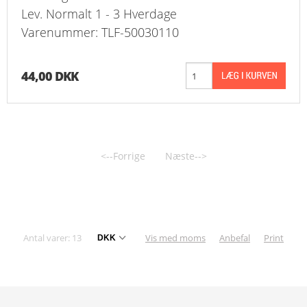
Lev. Normalt 1 - 3 Hverdage
Varenummer: TLF-50030110
44,00 DKK
<--Forrige
Næste-->
Antal varer: 13
Vis med moms
Anbefal
Print