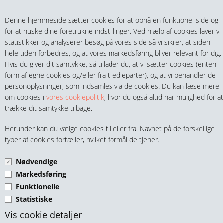
Teltech.dk
0 vare(r) i kurven
Denne hjemmeside sætter cookies for at opnå en funktionel side og
0,00 DKK
for at huske dine foretrukne indstillinger. Ved hjælp af cookies laver vi
statistikker og analyserer besøg på vores side så vi sikrer, at siden
hele tiden forbedres, og at vores markedsføring bliver relevant for dig.
Hvis du giver dit samtykke, så tillader du, at vi sætter cookies (enten i
form af egne cookies og/eller fra tredjeparter), og at vi behandler de
personoplysninger, som indsamles via de cookies. Du kan læse mere
MENU
om cookies i
vores cookiepolitik
, hvor du også altid har mulighed for at
trække dit samtykke tilbage.
FITTINGS
OVERGANG MUFFE BSPP -
Herunder kan du vælge cookies til eller fra. Navnet på de forskellige
HANER & VENTILER
typer af cookies fortæller, hvilket formål de tjener.
PUSH-IN FORNIKLET
MESSING
Nødvendige
SLANGER, KOBLINGER & TILBEHØR
Markedsføring
Funktionelle
RØR & TILBEHØR
Statistiske
TEKNIK & AUTOMATIK
Vis cookie detaljer