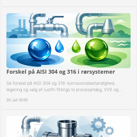
Forskel på AISI 304 og 316 i rørsystemer
Se forskel på AISI 304 og 316: korrosionsbestandighed,
legering og valg af rustfri fittings til procesanlæg, VVS og
industrielle rørsystemer under drift.
20. juli 2026