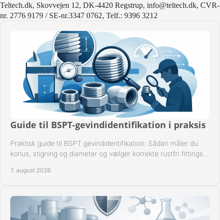
Teltech.dk, Skovvejen 12, DK-4420 Regstrup, info@teltech.dk, CVR-
nr. 2776 9179 / SE-nr.3347 0762, Telf.: 9396 3212
Guide til BSPT-gevindidentifikation i praksis
Praktisk guide til BSPT gevindidentifikation: Sådan måler du
konus, stigning og diameter og vælger korrekte rustfri fittings
til industrien i praksis.
7. august 2026