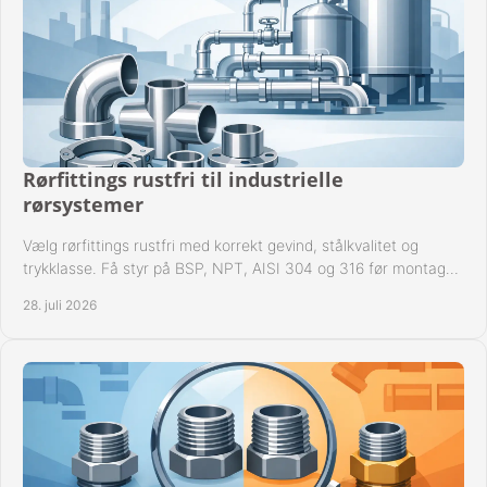
Rørfittings rustfri til industrielle
rørsystemer
Vælg rørfittings rustfri med korrekt gevind, stålkvalitet og
trykklasse. Få styr på BSP, NPT, AISI 304 og 316 før montage
til driftssikre industrielle anlæg.
28. juli 2026