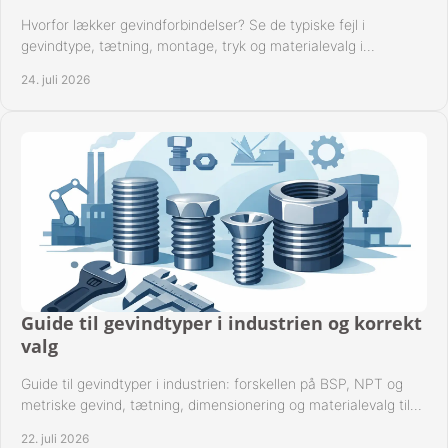
Hvorfor lækker gevindforbindelser? Se de typiske fejl i
gevindtype, tætning, montage, tryk og materialevalg i
industrielle rørsystemer i drift hver dag.
24. juli 2026
Guide til gevindtyper i industrien og korrekt
valg
Guide til gevindtyper i industrien: forskellen på BSP, NPT og
metriske gevind, tætning, dimensionering og materialevalg til
sikre rørsystemer i drift.
22. juli 2026