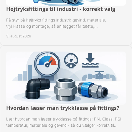
Højtryksfittings til industri - korrekt valg
Få styr på højtryks fittings industri: gevind, materiale,
trykklasse og montage, så anlægget får tætte,
dokumenterbare forbindelser i drift hver dag.
3. august 2026
Hvordan læser man trykklasse på fittings?
Lær hvordan man læser trykklasse på fittings: PN, Class, PSI,
temperatur, materiale og gevind - så du vælger korrekt til
anlæggets driftsdata i praksis.