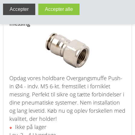
VA FITTINGS & VENTILER
Overgangsmuffe Push-in Ø4 - M5 6-kt. Forniklet
messing
VARME & TILBEHØR
ENTREPENØRARBEJDE- & UDSTYR
VÆRKTØJ
BEFÆSTIGELSE
Opdag vores holdbare Overgangsmuffe Push-
BESPÆNDING, GUMMIDELE M.M.
in Ø4 - indv. M5 6-kt. fremstillet i forniklet
messing. Perfekt til sikre og tætte forbindelser i
BEARBEJDNING, MONTAGE & HAVEARBEJDE
dine pneumatiske systemer. Nem installation
og lang levetid. Køb nu og oplev forskellen med
MATERIEL HÅNDTERING
kvalitet, der holder!
Ikke på lager
FORSIDE