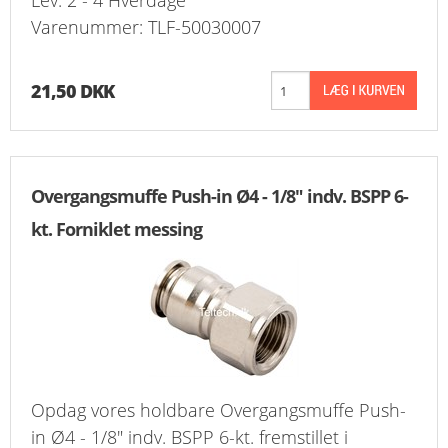
Lev. 2 - 4 Hverdage
KURV
Varenummer: TLF-50030007
BESTIL
21,50 DKK
NYHEDER
TILBUD
Overgangsmuffe Push-in Ø4 - 1/8" indv. BSPP 6-
PROFIL
kt. Forniklet messing
VILKÅR
FAQ
SØGNING
Opdag vores holdbare Overgangsmuffe Push-
KUNDECENTER
in Ø4 - 1/8" indv. BSPP 6-kt. fremstillet i