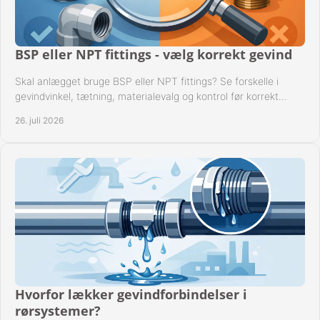
BSP eller NPT fittings - vælg korrekt gevind
Skal anlægget bruge BSP eller NPT fittings? Se forskelle i
gevindvinkel, tætning, materialevalg og kontrol før korrekt
montage i professionelle rørsystemer.
26. juli 2026
Hvorfor lækker gevindforbindelser i
rørsystemer?