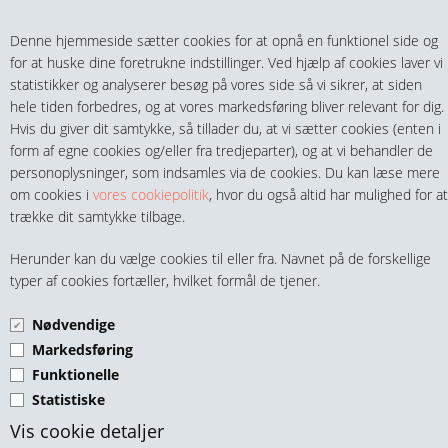
Teltech.dk
0 vare(r) i kurven
Denne hjemmeside sætter cookies for at opnå en funktionel side og
0,00 DKK
for at huske dine foretrukne indstillinger. Ved hjælp af cookies laver vi
statistikker og analyserer besøg på vores side så vi sikrer, at siden
hele tiden forbedres, og at vores markedsføring bliver relevant for dig.
Hvis du giver dit samtykke, så tillader du, at vi sætter cookies (enten i
form af egne cookies og/eller fra tredjeparter), og at vi behandler de
personoplysninger, som indsamles via de cookies. Du kan læse mere
MENU
om cookies i
vores cookiepolitik
, hvor du også altid har mulighed for at
trække dit samtykke tilbage.
FITTINGS
PUSH-ON BANJO HUS
Herunder kan du vælge cookies til eller fra. Navnet på de forskellige
HANER & VENTILER
typer af cookies fortæller, hvilket formål de tjener.
DOBBELT FORNIKLET
MESSING
Nødvendige
SLANGER, KOBLINGER & TILBEHØR
Markedsføring
Funktionelle
RØR & TILBEHØR
Statistiske
TEKNIK & AUTOMATIK
Vis cookie detaljer