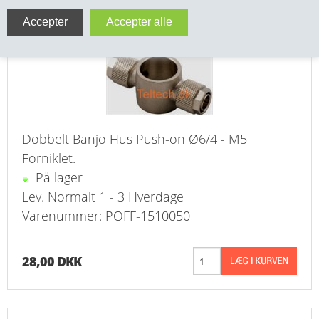
VA FITTINGS & VENTILER
Push-on Banjo Hus Dobbelt Ø6/4 - M5 Forniklet
VARME & TILBEHØR
ENTREPENØRARBEJDE- & UDSTYR
VÆRKTØJ
Dobbelt Banjo Hus Push-on Ø6/4 - M5
Forniklet.
BEFÆSTIGELSE
På lager
BESPÆNDING, GUMMIDELE M.M.
Lev. Normalt 1 - 3 Hverdage
Varenummer: POFF-1510050
BEARBEJDNING, MONTAGE & HAVEARBEJDE
28,00 DKK
MATERIEL HÅNDTERING
FORSIDE