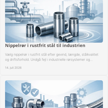
Nippelrør i rustfrit stål til industrien
Vælg nippelrør i rustfrit stål efter gevind, længde, stålkvalitet
og driftsforhold. Undgå fejl i industrielle rørsystemer og
reparationer sikkert hver gang.
14. juli 2026