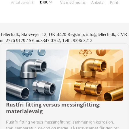
Antal varer: 8
Vis med moms
Anbefal
Print
Teltech.dk, Skovvejen 12, DK-4420 Regstrup, info@teltech.dk, CVR-
nr. 2776 9179 / SE-nr.3347 0762, Telf.: 9396 3212
Rustfri fitting versus messingfitting:
materialevalg
Rustfri fitting versus messingfitting: sammenlign korrosion,
tryk, temperatur, gevind og medie, så rørsystemet får den rette