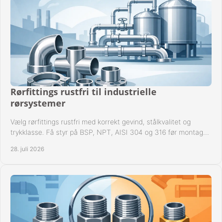
Rørfittings rustfri til industrielle
rørsystemer
Vælg rørfittings rustfri med korrekt gevind, stålkvalitet og
trykklasse. Få styr på BSP, NPT, AISI 304 og 316 før montage
til driftssikre industrielle anlæg.
28. juli 2026