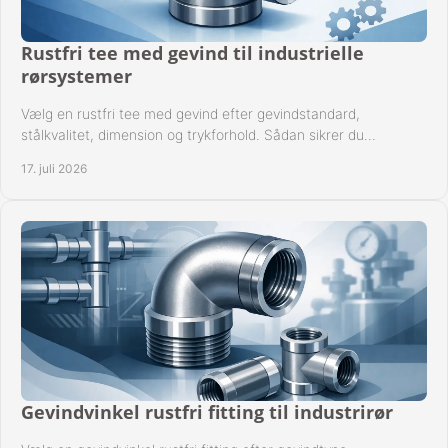
Rustfri tee med gevind til industrielle
rørsystemer
Vælg en rustfri tee med gevind efter gevindstandard,
stålkvalitet, dimension og trykforhold. Sådan sikrer du
kompatible og driftssikre rørforbindelser.
17. juli 2026
Gevindvinkel rustfri fitting til industrirør