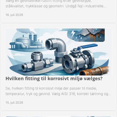
Vælg en gevindvinkel rustfri fitting efter gevindtype,
stålkvalitet, trykklasse og geometri. Undgå fejl i industrielle
rørsystemer ved montage sikkert.
16. juli 2026
Hvilken fitting til korrosivt miljø vælges?
Se, hvilken fitting til korrosivt miljø der passer til medie,
temperatur, tryk og gevind. Vælg AISI 316, korrekt tætning og
passende udførelse i drift.
15. juli 2026