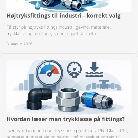
Højtryksfittings til industri - korrekt valg
Få styr på højtryks fittings industri: gevind, materiale,
trykklasse og montage, så anlægget får tætte,
dokumenterbare forbindelser i drift hver dag.
3. august 2026
Hvordan læser man trykklasse på fittings?
Lær hvordan man læser trykklasse på fittings: PN, Class, PSI,
temperatur, materiale og gevind - så du vælger korrekt til