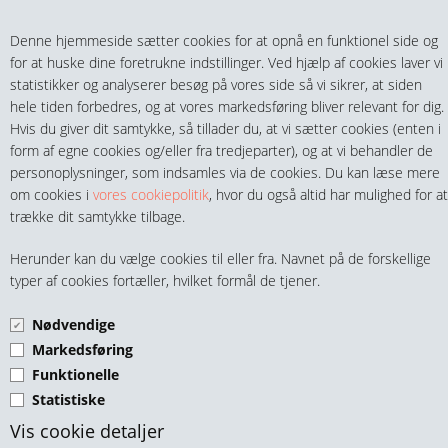
Teltech.dk
0 vare(r) i kurven
Denne hjemmeside sætter cookies for at opnå en funktionel side og
0,00 DKK
for at huske dine foretrukne indstillinger. Ved hjælp af cookies laver vi
statistikker og analyserer besøg på vores side så vi sikrer, at siden
hele tiden forbedres, og at vores markedsføring bliver relevant for dig.
Hvis du giver dit samtykke, så tillader du, at vi sætter cookies (enten i
form af egne cookies og/eller fra tredjeparter), og at vi behandler de
personoplysninger, som indsamles via de cookies. Du kan læse mere
MENU
om cookies i
vores cookiepolitik
, hvor du også altid har mulighed for at
trække dit samtykke tilbage.
FITTINGS
SEEGERRINGE-LÅSERINGE
Herunder kan du vælge cookies til eller fra. Navnet på de forskellige
HANER & VENTILER
typer af cookies fortæller, hvilket formål de tjener.
TIL INDVENDIG
MONTERING DIN 472 SORT
Nødvendige
SLANGER, KOBLINGER & TILBEHØR
Markedsføring
Funktionelle
RØR & TILBEHØR
Statistiske
TEKNIK & AUTOMATIK
Vis cookie detaljer