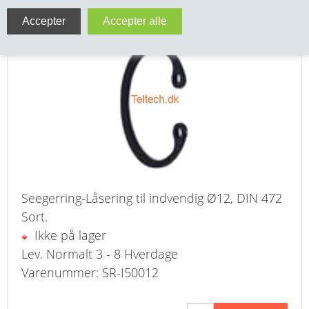
Låsering-Seegerring Ø12 Indvendig DIN 472
VA FITTINGS & VENTILER
VARME & TILBEHØR
ENTREPENØRARBEJDE- & UDSTYR
VÆRKTØJ
BEFÆSTIGELSE
BESPÆNDING, GUMMIDELE M.M.
Seegerring-Låsering til indvendig Ø12, DIN 472
Sort.
BEARBEJDNING, MONTAGE & HAVEARBEJDE
Ikke på lager
Lev. Normalt 3 - 8 Hverdage
MATERIEL HÅNDTERING
Varenummer: SR-I50012
FORSIDE