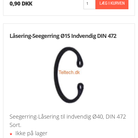
0,90 DKK
KURV
BESTIL
Låsering-Seegerring Ø15 Indvendig DIN 472
NYHEDER
TILBUD
PROFIL
VILKÅR
FAQ
SØGNING
Seegerring-Låsering til indvendig Ø40, DIN 472
Sort.
KUNDECENTER
Ikke på lager