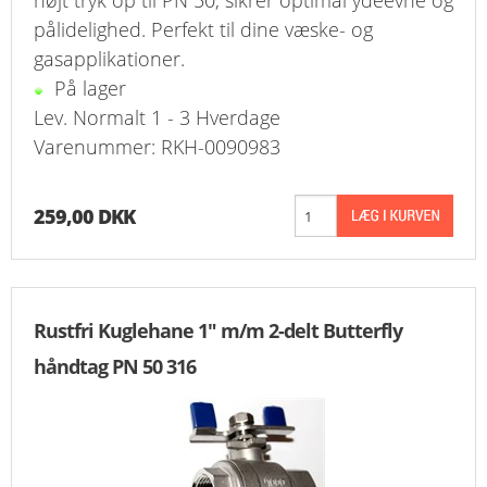
højt tryk op til PN 50, sikrer optimal ydeevne og
pålidelighed. Perfekt til dine væske- og
gasapplikationer.
På lager
Lev. Normalt 1 - 3 Hverdage
Varenummer: RKH-0090983
259,00 DKK
Rustfri Kuglehane 1" m/m 2-delt Butterfly
håndtag PN 50 316