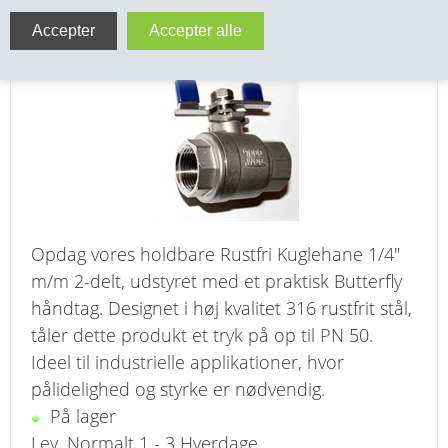
Rustfri Kuglehane 1/4" m/m 2-delt Butterfly
VA FITTINGS & VENTILER
håndtag PN 50 316
VARME & TILBEHØR
ENTREPENØRARBEJDE- & UDSTYR
VÆRKTØJ
BEFÆSTIGELSE
Opdag vores holdbare Rustfri Kuglehane 1/4"
BESPÆNDING, GUMMIDELE M.M.
m/m 2-delt, udstyret med et praktisk Butterfly
håndtag. Designet i høj kvalitet 316 rustfrit stål,
BEARBEJDNING, MONTAGE & HAVEARBEJDE
tåler dette produkt et tryk på op til PN 50.
Ideel til industrielle applikationer, hvor
MATERIEL HÅNDTERING
pålidelighed og styrke er nødvendig.
På lager
FORSIDE
Lev. Normalt 1 - 3 Hverdage