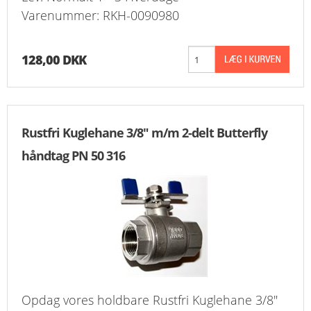
Varenummer: RKH-0090980
KURV
BESTIL
128,00 DKK
NYHEDER
TILBUD
Rustfri Kuglehane 3/8" m/m 2-delt Butterfly
PROFIL
håndtag PN 50 316
VILKÅR
FAQ
SØGNING
KUNDECENTER
Opdag vores holdbare Rustfri Kuglehane 3/8"