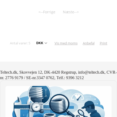
<--Forrige
Næste-->
Antal varer: 5
Vis med moms
Anbefal
Print
Teltech.dk, Skovvejen 12, DK-4420 Regstrup, info@teltech.dk, CVR-
nr. 2776 9179 / SE-nr.3347 0762, Telf.: 9396 3212