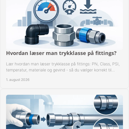
Hvordan læser man trykklasse på fittings?
Lær hvordan man læser trykklasse på fittings: PN, Class, PSI,
temperatur, materiale og gevind - så du vælger korrekt til
anlæggets driftsdata i praksis.
1. august 2026