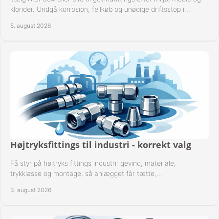
klorider. Undgå korrosion, fejlkøb og unødige driftsstop i
procesanlæg og rørsystemer.
5. august 2026
Højtryksfittings til industri - korrekt valg
Få styr på højtryks fittings industri: gevind, materiale,
trykklasse og montage, så anlægget får tætte,
dokumenterbare forbindelser i drift hver dag.
3. august 2026