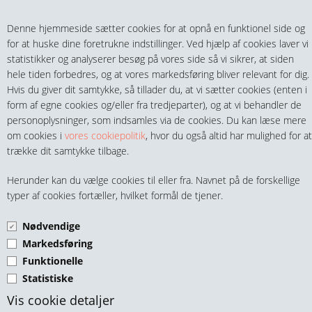
Teltech.dk
0 vare(r) i kurven
Denne hjemmeside sætter cookies for at opnå en funktionel side og
0,00 DKK
for at huske dine foretrukne indstillinger. Ved hjælp af cookies laver vi
statistikker og analyserer besøg på vores side så vi sikrer, at siden
hele tiden forbedres, og at vores markedsføring bliver relevant for dig.
Hvis du giver dit samtykke, så tillader du, at vi sætter cookies (enten i
form af egne cookies og/eller fra tredjeparter), og at vi behandler de
personoplysninger, som indsamles via de cookies. Du kan læse mere
MENU
om cookies i
vores cookiepolitik
, hvor du også altid har mulighed for at
trække dit samtykke tilbage.
FITTINGS
RUSTFRI KUGLEHANE
Herunder kan du vælge cookies til eller fra. Navnet på de forskellige
HANER & VENTILER
typer af cookies fortæller, hvilket formål de tjener.
BUTTERFLYHÅNDTAG
Nødvendige
SLANGER, KOBLINGER & TILBEHØR
Markedsføring
Funktionelle
RØR & TILBEHØR
Statistiske
TEKNIK & AUTOMATIK
Vis cookie detaljer