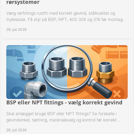
rørsystemer
Vælg rørfittings rustfri med korrekt gevind, stålkvalitet og
trykklasse. Få styr på BSP, NPT, AISI 304 og 316 før montage
til driftssikre industrielle anlæg.
28. juli 2026
BSP eller NPT fittings - vælg korrekt gevind
Skal anlægget bruge BSP eller NPT fittings? Se forskelle i
gevindvinkel, tætning, materialevalg og kontrol før korrekt
montage i professionelle rørsystemer.
26. juli 2026