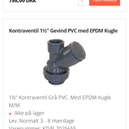
798,00 DKK
KURV
BESTIL
Kontraventil 1½" Gevind PVC med EPDM Kugle
NYHEDER
TILBUD
PROFIL
VILKÅR
FAQ
1½" Kontraventil Grå PVC. Med EPDM Kugle.
M/M
SØGNING
Ikke på lager
KUNDECENTER
Lev. Normalt 3 - 8 Hverdage
Varenummer: KTVP-7025655