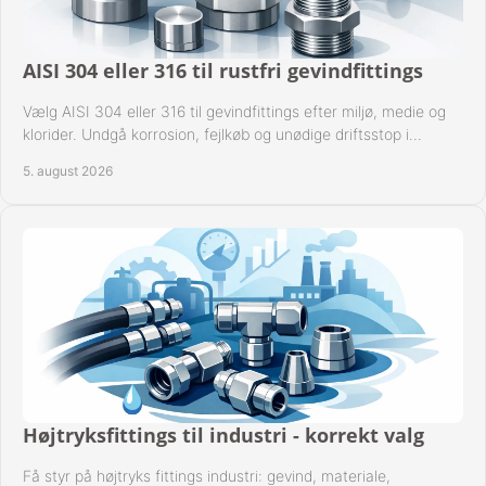
AISI 304 eller 316 til rustfri gevindfittings
Vælg AISI 304 eller 316 til gevindfittings efter miljø, medie og
klorider. Undgå korrosion, fejlkøb og unødige driftsstop i
procesanlæg og rørsystemer.
5. august 2026
Højtryksfittings til industri - korrekt valg
Få styr på højtryks fittings industri: gevind, materiale,