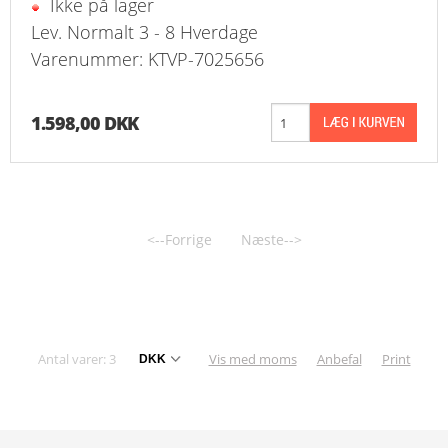
Ikke på lager
Lev. Normalt 3 - 8 Hverdage
Varenummer: KTVP-7025656
1.598,00 DKK
<--Forrige
Næste-->
Antal varer: 3
Vis med moms
Anbefal
Print