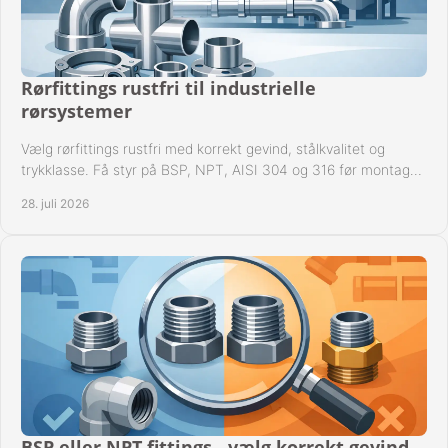
Rørfittings rustfri til industrielle
rørsystemer
Vælg rørfittings rustfri med korrekt gevind, stålkvalitet og
trykklasse. Få styr på BSP, NPT, AISI 304 og 316 før montage
til driftssikre industrielle anlæg.
28. juli 2026
BSP eller NPT fittings - vælg korrekt gevind