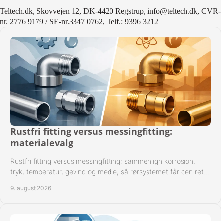
Teltech.dk, Skovvejen 12, DK-4420 Regstrup, info@teltech.dk, CVR-
nr. 2776 9179 / SE-nr.3347 0762, Telf.: 9396 3212
Rustfri fitting versus messingfitting:
materialevalg
Rustfri fitting versus messingfitting: sammenlign korrosion,
tryk, temperatur, gevind og medie, så rørsystemet får den rette
løsning fra begyndelsen.
9. august 2026