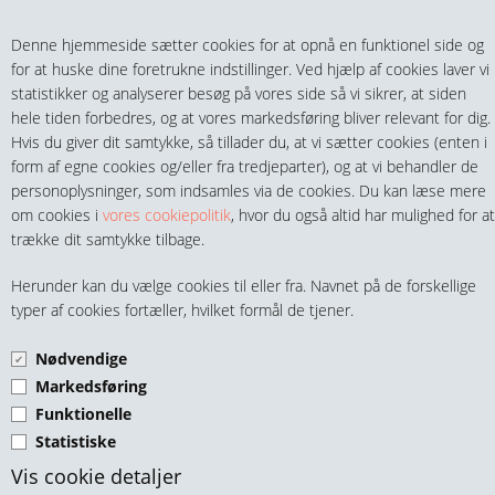
Teltech.dk
0 vare(r) i kurven
Denne hjemmeside sætter cookies for at opnå en funktionel side og
0,00 DKK
for at huske dine foretrukne indstillinger. Ved hjælp af cookies laver vi
statistikker og analyserer besøg på vores side så vi sikrer, at siden
hele tiden forbedres, og at vores markedsføring bliver relevant for dig.
Hvis du giver dit samtykke, så tillader du, at vi sætter cookies (enten i
form af egne cookies og/eller fra tredjeparter), og at vi behandler de
personoplysninger, som indsamles via de cookies. Du kan læse mere
MENU
om cookies i
vores cookiepolitik
, hvor du også altid har mulighed for at
trække dit samtykke tilbage.
FITTINGS
KONTRAVENTIL PVC MED
Herunder kan du vælge cookies til eller fra. Navnet på de forskellige
HANER & VENTILER
typer af cookies fortæller, hvilket formål de tjener.
EPDM KUGLE
GEVIND/GEVIND
Nødvendige
SLANGER, KOBLINGER & TILBEHØR
Markedsføring
Funktionelle
RØR & TILBEHØR
Statistiske
TEKNIK & AUTOMATIK
Vis cookie detaljer