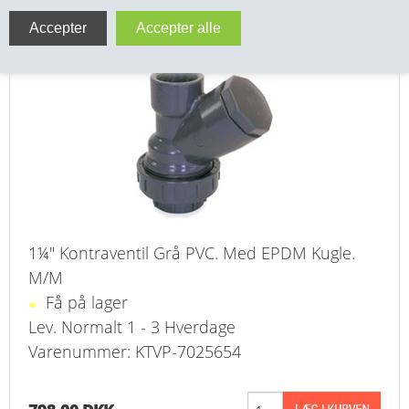
VA FITTINGS & VENTILER
Kontraventil 1¼" Gevind PVC med EPDM Kugle
VARME & TILBEHØR
ENTREPENØRARBEJDE- & UDSTYR
VÆRKTØJ
BEFÆSTIGELSE
BESPÆNDING, GUMMIDELE M.M.
1¼" Kontraventil Grå PVC. Med EPDM Kugle.
M/M
BEARBEJDNING, MONTAGE & HAVEARBEJDE
Få på lager
Lev. Normalt 1 - 3 Hverdage
MATERIEL HÅNDTERING
Varenummer: KTVP-7025654
FORSIDE