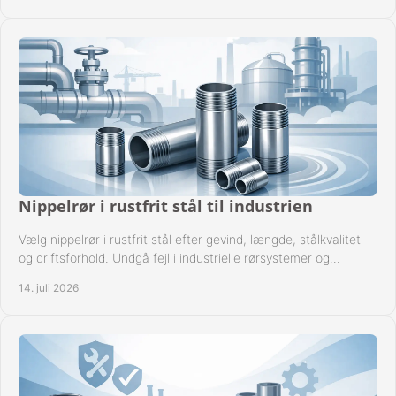
Nippelrør i rustfrit stål til industrien
Vælg nippelrør i rustfrit stål efter gevind, længde, stålkvalitet
og driftsforhold. Undgå fejl i industrielle rørsystemer og
reparationer sikkert hver gang.
14. juli 2026