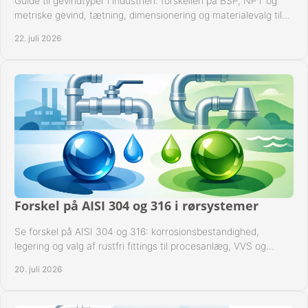
Guide til gevindtyper i industrien: forskellen på BSP, NPT og
metriske gevind, tætning, dimensionering og materialevalg til
sikre rørsystemer i drift.
22. juli 2026
Forskel på AISI 304 og 316 i rørsystemer
Se forskel på AISI 304 og 316: korrosionsbestandighed,
legering og valg af rustfri fittings til procesanlæg, VVS og
industrielle rørsystemer under drift.
20. juli 2026