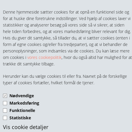
Teltech.dk
0 vare(r) i kurven
Denne hjemmeside sætter cookies for at opnå en funktionel side og
0,00 DKK
for at huske dine foretrukne indstillinger. Ved hjælp af cookies laver vi
statistikker og analyserer besøg på vores side så vi sikrer, at siden
hele tiden forbedres, og at vores markedsføring bliver relevant for dig.
Hvis du giver dit samtykke, så tillader du, at vi sætter cookies (enten i
form af egne cookies og/eller fra tredjeparter), og at vi behandler de
personoplysninger, som indsamles via de cookies. Du kan læse mere
MENU
om cookies i
vores cookiepolitik
, hvor du også altid har mulighed for at
trække dit samtykke tilbage.
FITTINGS
BOLTE & SKRUER MESSING
Herunder kan du vælge cookies til eller fra. Navnet på de forskellige
HANER & VENTILER
typer af cookies fortæller, hvilket formål de tjener.
Speciel Møtrikker MS
Nødvendige
SLANGER, KOBLINGER & TILBEHØR
Markedsføring
Funktionelle
RØR & TILBEHØR
Statistiske
Teltech.dk, Skovvejen 12, DK-4420 Regstrup, info@teltech.dk, CVR-
TEKNIK & AUTOMATIK
Vis cookie detaljer
nr. 2776 9179 / SE-nr.3347 0762, Telf.: 9396 3212