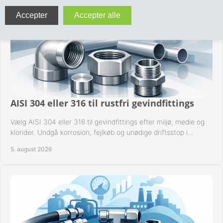
VA FITTINGS & VENTILER
VARME & TILBEHØR
ENTREPENØRARBEJDE- & UDSTYR
VÆRKTØJ
AISI 304 eller 316 til rustfri gevindfittings
BEFÆSTIGELSE
Vælg AISI 304 eller 316 til gevindfittings efter miljø, medie og
klorider. Undgå korrosion, fejlkøb og unødige driftsstop i
BESPÆNDING, GUMMIDELE M.M.
procesanlæg og rørsystemer.
5. august 2026
BEARBEJDNING, MONTAGE & HAVEARBEJDE
MATERIEL HÅNDTERING
FORSIDE