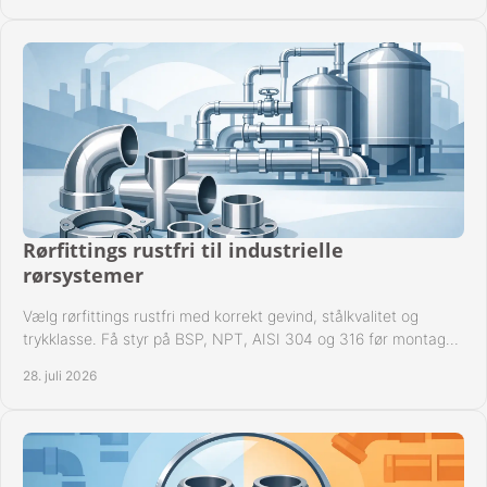
Rørfittings rustfri til industrielle
rørsystemer
Vælg rørfittings rustfri med korrekt gevind, stålkvalitet og
trykklasse. Få styr på BSP, NPT, AISI 304 og 316 før montage
til driftssikre industrielle anlæg.
28. juli 2026