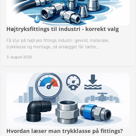
KURV
BESTIL
Højtryksfittings til industri - korrekt valg
NYHEDER
Få styr på højtryks fittings industri: gevind, materiale,
trykklasse og montage, så anlægget får tætte,
TILBUD
dokumenterbare forbindelser i drift hver dag.
3. august 2026
PROFIL
VILKÅR
FAQ
SØGNING
KUNDECENTER
Hvordan læser man trykklasse på fittings?