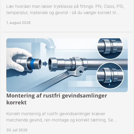
FAVORIT
Lær hvordan man læser trykklasse på fittings: PN, Class, PSI,
temperatur, materiale og gevind - så du vælger korrekt til
KONTAKT
anlæggets driftsdata i praksis.
1. august 2026
B2BLOGIN
LOG UD
Montering af rustfri gevindsamlinger
korrekt
Korrekt montering af rustfri gevindsamlinger kræver
matchende gevind, ren montage og korrekt tætning. Se
metoden til driftssikre forbindelser i praksis.
30. juli 2026