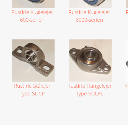
VA FITTINGS & VENTILER
Rustfrie Kuglelejer
Rustfrie Kuglelejer
R
600-serien
6000-serien
VARME & TILBEHØR
ENTREPENØRARBEJDE- & UDSTYR
VÆRKTØJ
BEFÆSTIGELSE
BESPÆNDING, GUMMIDELE M.M.
R
Rustfrie Stålejer
Rustfrie Flangelejer
BEARBEJDNING, MONTAGE & HAVEARBEJDE
Type SUCP
Type SUCFL
MATERIEL HÅNDTERING
FORSIDE