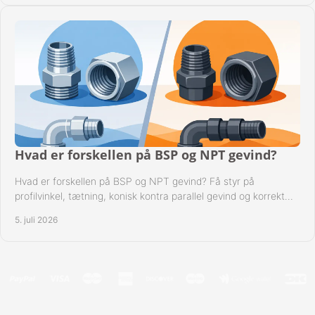
Hvad er forskellen på BSP og NPT gevind?
Hvad er forskellen på BSP og NPT gevind? Få styr på
profilvinkel, tætning, konisk kontra parallel gevind og korrekt
valg af fitting.
5. juli 2026