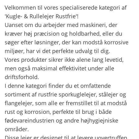
KURV
Velkommen til vores specialiserede kategori af
'Kugle- & Rullelejer Rustfrie'!
BESTIL
Uanset om du arbejder med maskineri, der
kræver høj præcision og holdbarhed, eller du
NYHEDER
søger efter løsninger, der kan modstå korrosive
miljøer, har vi det perfekte udvalg til dig.
TILBUD
Vores produkter sikrer ikke alene lang levetid,
PROFIL
men også maksimal effektivitet under alle
driftsforhold.
VILKÅR
I denne kategori finder du et omfattende
sortiment af rustfrie sporkuglelejer, stålejer og
FAQ
flangelejer, som alle er fremstillet til at modstå
rust og korrosion, perfekte til brug i både
SØGNING
fødevareindustrien og andre højhygiejniske
KUNDECENTER
områder.
Disse lejer er designet til at levere uovertruffen