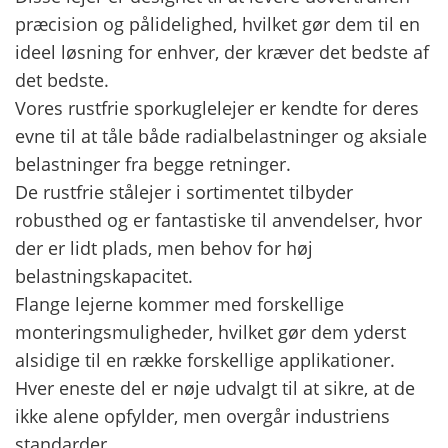
FAVORIT
præcision og pålidelighed, hvilket gør dem til en
ideel løsning for enhver, der kræver det bedste af
KONTAKT
det bedste.
Vores rustfrie sporkuglelejer er kendte for deres
B2BLOGIN
evne til at tåle både radialbelastninger og aksiale
LOG UD
belastninger fra begge retninger.
De rustfrie stålejer i sortimentet tilbyder
robusthed og er fantastiske til anvendelser, hvor
der er lidt plads, men behov for høj
belastningskapacitet.
Flange lejerne kommer med forskellige
monteringsmuligheder, hvilket gør dem yderst
alsidige til en række forskellige applikationer.
Hver eneste del er nøje udvalgt til at sikre, at de
ikke alene opfylder, men overgår industriens
standarder.