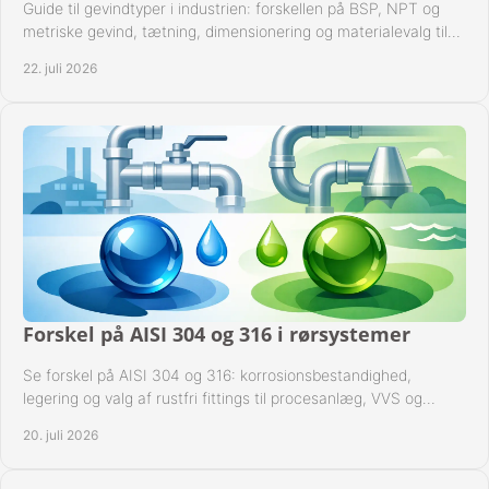
Guide til gevindtyper i industrien: forskellen på BSP, NPT og
metriske gevind, tætning, dimensionering og materialevalg til
sikre rørsystemer i drift.
22. juli 2026
Forskel på AISI 304 og 316 i rørsystemer
Se forskel på AISI 304 og 316: korrosionsbestandighed,
legering og valg af rustfri fittings til procesanlæg, VVS og
industrielle rørsystemer under drift.
20. juli 2026