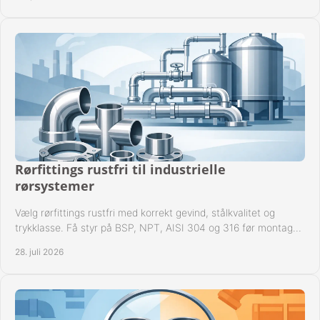
Rørfittings rustfri til industrielle
rørsystemer
Vælg rørfittings rustfri med korrekt gevind, stålkvalitet og
trykklasse. Få styr på BSP, NPT, AISI 304 og 316 før montage
til driftssikre industrielle anlæg.
28. juli 2026