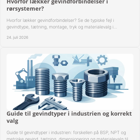
Hvorfor lækker gevindforbindelser i
rørsystemer?
Hvorfor lækker gevindforbindelser? Se de typiske fejl i
gevindtype, tætning, montage, tryk og materialevalg i
industrielle rørsystemer i drift hver dag.
24. juli 2026
Guide til gevindtyper i industrien og korrekt
valg
Guide til gevindtyper i industrien: forskellen på BSP, NPT og
metriske gevind, tætning, dimensionering og materialevalg til