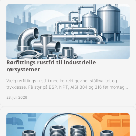
Rørfittings rustfri til industrielle
rørsystemer
Vælg rørfittings rustfri med korrekt gevind, stålkvalitet og
trykklasse. Få styr på BSP, NPT, AISI 304 og 316 før montage
til driftssikre industrielle anlæg.
28. juli 2026