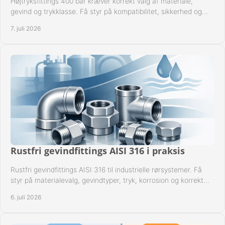
Højtryksfittings 400 bar kræver korrekt valg af materiale,
gevind og trykklasse. Få styr på kompatibilitet, sikkerhed og
drift i praksis.
7. juli 2026
Rustfri gevindfittings AISI 316 i praksis
Rustfri gevindfittings AISI 316 til industrielle rørsystemer. Få
styr på materialevalg, gevindtyper, tryk, korrosion og korrekt
kompatibilitet.
6. juli 2026