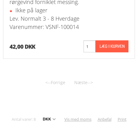
rørgevind forniklet messing.
Ikke på lager
Lev. Normalt 3 - 8 Hverdage
Varenummer: VSNF-100014
42,00 DKK
<--Forrige
Næste-->
Antal varer: 8
Vis med moms
Anbefal
Print