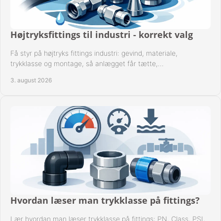
Højtryksfittings til industri - korrekt valg
Få styr på højtryks fittings industri: gevind, materiale,
trykklasse og montage, så anlægget får tætte,
dokumenterbare forbindelser i drift hver dag.
3. august 2026
Hvordan læser man trykklasse på fittings?
Lær hvordan man læser trykklasse på fittings: PN, Class, PSI,