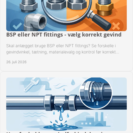
BSP eller NPT fittings - vælg korrekt gevind
Skal anlægget bruge BSP eller NPT fittings? Se forskelle i
gevindvinkel, tætning, materialevalg og kontrol før korrekt
montage i professionelle rørsystemer.
26. juli 2026