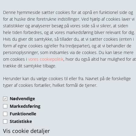
Teltech.dk
0 vare(r) i kurven
Denne hjemmeside sætter cookies for at opnå en funktionel side og
0,00 DKK
for at huske dine foretrukne indstillinger. Ved hjælp af cookies laver vi
statistikker og analyserer besøg på vores side så vi sikrer, at siden
hele tiden forbedres, og at vores markedsføring bliver relevant for dig.
Hvis du giver dit samtykke, så tillader du, at vi sætter cookies (enten i
form af egne cookies og/eller fra tredjeparter), og at vi behandler de
personoplysninger, som indsamles via de cookies. Du kan læse mere
MENU
om cookies i
vores cookiepolitik
, hvor du også altid har mulighed for at
trække dit samtykke tilbage.
FITTINGS
VINKEL SLANGENIPPEL
Herunder kan du vælge cookies til eller fra. Navnet på de forskellige
HANER & VENTILER
typer af cookies fortæller, hvilket formål de tjener.
UDV. BSPT GEVIND
FORNIKLET MS
Nødvendige
SLANGER, KOBLINGER & TILBEHØR
Markedsføring
Funktionelle
RØR & TILBEHØR
Statistiske
TEKNIK & AUTOMATIK
Vis cookie detaljer