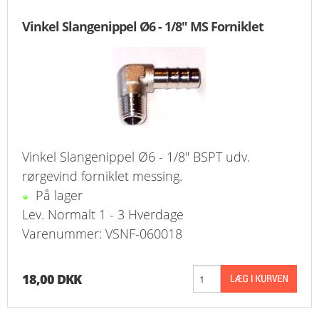
KURV
Vinkel Slangenippel Ø6 - 1/8" MS Forniklet
BESTIL
NYHEDER
TILBUD
PROFIL
Vinkel Slangenippel Ø6 - 1/8" BSPT udv.
rørgevind forniklet messing.
VILKÅR
På lager
Lev. Normalt 1 - 3 Hverdage
FAQ
Varenummer: VSNF-060018
SØGNING
18,00 DKK
KUNDECENTER