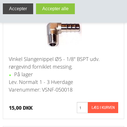
Vinkel Slangenippel Ø5 - 1/8" MS Forniklet
VA FITTINGS & VENTILER
VARME & TILBEHØR
ENTREPENØRARBEJDE- & UDSTYR
VÆRKTØJ
Vinkel Slangenippel Ø5 - 1/8" BSPT udv.
BEFÆSTIGELSE
rørgevind forniklet messing.
På lager
BESPÆNDING, GUMMIDELE M.M.
Lev. Normalt 1 - 3 Hverdage
Varenummer: VSNF-050018
BEARBEJDNING, MONTAGE & HAVEARBEJDE
MATERIEL HÅNDTERING
15,00 DKK
FORSIDE