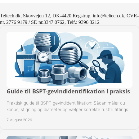
Teltech.dk, Skovvejen 12, DK-4420 Regstrup, info@teltech.dk, CVR-
nr. 2776 9179 / SE-nr.3347 0762, Telf.: 9396 3212
Guide til BSPT-gevindidentifikation i praksis
Praktisk guide til BSPT gevindidentifikation: Sådan måler du
konus, stigning og diameter og vælger korrekte rustfri fittings
til industrien i praksis.
7. august 2026