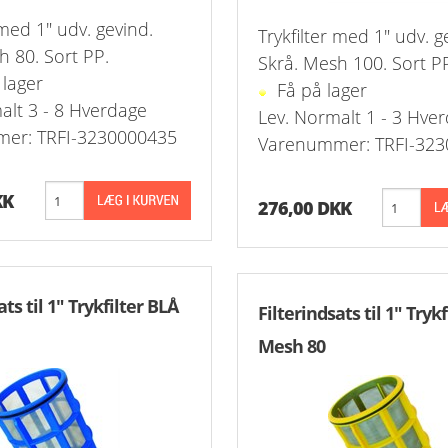
 1-Step Rustfrie 316
Nippelrør 2" Galv.
 med 1" udv. gevind.
Trykfilter med 1" udv. g
h 80. Sort PP.
 2-Step Rustfrie 316
Nippelrør 2½" Galv.
Skrå. Mesh 100. Sort P
 lager
Få på lager
 3-Step Rustfrie 316
Nippelrør 3" Galv.
alt 3 - 8 Hverdage
Lev. Normalt 1 - 3 Hve
er: TRFI-3230000435
Varenummer: TRFI-323
 4-Step Rustfrie 316
Nippelrør 4" Galv.
r Rustfrie 316
KK
276,00 DKK
ustfri 316
tfri 316
ats til 1" Trykfilter BLÅ
Filterindsats til 1" Tryk
Udv. BSPT Rustfrie 316 15 Bar
Mesh 80
Indv. BSPP Rustfrie 316
nippel Rustfri 316