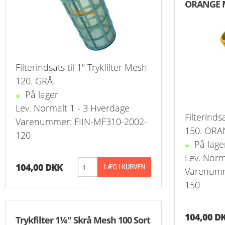
ORANGE 
Filterindsats til 1" Trykfilter Mesh
120. GRÅ.
På lager
Lev. Normalt 1 - 3 Hverdage
Filterinds
Varenummer: FIIN-MF310-2002-
150. ORA
120
På lage
Lev. Norm
104,00 DKK
Varenumm
150
104,00 D
Trykfilter 1¼" Skrå Mesh 100 Sort