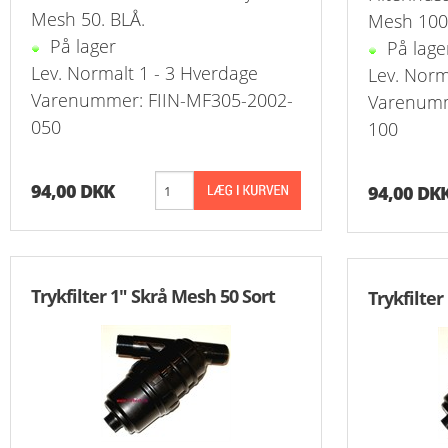
Mesh 50. BLÅ.
Mesh 100
På lager
Reduk. Brystn
T-Stk. Samlin
Overg. Ventil
Slange Koblin
Udluftningsven
Slangenippelr
På lage
K
Lev. Normalt 1 - 3 Hverdage
Lev. Norm
Reduk. Brystn
Overg. Ventil
Slangeforskrun
Nippelrør Galv
K
Varenummer: FIIN-MF305-2002-
Varenumm
050
100
Reduk. Brystn
Push-In Vent
Vinkel Slangef
Bøjning Lang 
Reduk. Brystn
Drøvleventil/
Slangenippel
Union Overg. 
94,00 DKK
94,00 DK
Nippelmuffer 
Vinkel Overg.
Slutmuffe For
Nippelmuffer 
Kontraventil 
Trykfilter 1" Skrå Mesh 50 Sort
Trykfilter
Nippelmuffer 
Kontraventil 
Nippelmuffer 
Nippelmuffer 