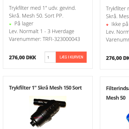
Reduk. Muffer
Trykfilter med 1" udv. gevind.
Trykfilter
Skrå. Mesh 50. Sort PP.
Skrå. Mes
Reduk. Muffer
På lager
Ikke på
Reduk. Muffer
Lev. Normalt 1 - 3 Hverdage
Lev. Norm
Varenummer: TRFI-323000043
Varenumm
Reduk. Muffer
Kontramøtrike
276,00 DKK
276,00 D
Overbøjning R
Vægvinkel Rus
Trykfilter 1" Skrå Mesh 150 Sort
Filterinds
Slangenipler 
Mesh 50
Slangenipler 
Vinkel Slange