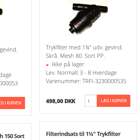
Trykfilter med 1¼" udv. gevind.
gevind.
Skrå. Mesh 80. Sort PP.
Ikke på lager
Lev. Normalt 3 - 8 Hverdage
rdage
Varenummer: TRFI-3230000535
000053
498,00 DKK
Filterindsats til 1¼" Trykfilter
h 150 Sort