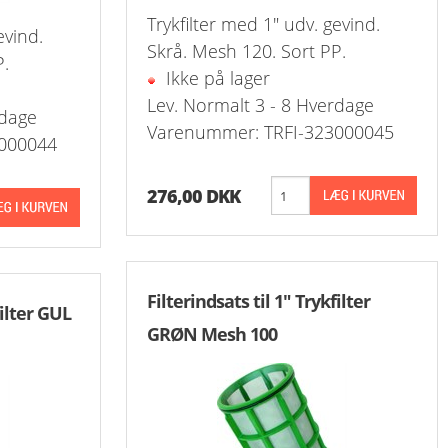
Kontra
Trykfilter med 1" udv. gevind.
evind.
Skrå. Mesh 120. Sort PP.
P.
Ikke på lager
Lev. Normalt 3 - 8 Hverdage
rdage
Varenummer: TRFI-323000045
000044
276,00 DKK
Filterindsats til 1" Trykfilter
filter GUL
GRØN Mesh 100