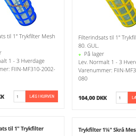
ning Flad Tætning Rustfri 316
ning Kugle Tætning Rustfri 316
ør Udv. BSPT Rustfrie 316
ats til 1" Trykfilter Mesh
Filterindsats til 1" Trykf
80. GUL.
T Rustfrie 316
-Rustfrie 1/8" Nippelrør 316
r
På lager
alt 1 - 3 Hverdage
Lev. Normalt 1 - 3 Hve
ør Forkrøppet Rustfrie 304
-Rustfrie 1/4" Nippelrør 316
er: FIIN-MF310-2002-
Varenummer: FIIN-MF3
Nippel Rustfri 316
-Rustfrie 3/8" Nippelrør 316
080
-Rustfrie 1/2" Nippelrør 316
KK
104,00 DKK
-Rustfrie 3/4" Nippelrør 316
-Rustfrie 1" Nippelrør 316
ts til 1" Trykfilter
Trykfilter 1¼" Skrå Mes
-Rustfrie 1 1/4" Nippelrør 316