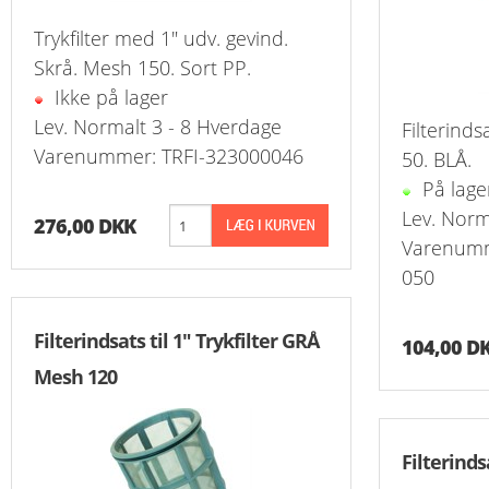
Slangeforskru
Trykfilter med 1" udv. gevind.
Skrå. Mesh 150. Sort PP.
Slangeforskru
Ikke på lager
Lev. Normalt 3 - 8 Hverdage
Slangenippelr
Filterinds
Varenummer: TRFI-323000046
50. BLÅ.
Nippelrør BSP
På lage
Lev. Norm
276,00 DKK
Slangenippelr
Varenumm
050
Swivel Muffe-
Filterindsats til 1" Trykfilter GRÅ
104,00 D
Mesh 120
Filterindsa