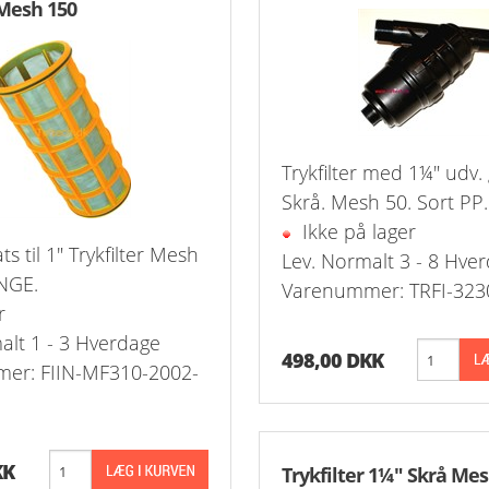
Mesh 150
-Rustfrie 1½" Nippelrør 316
-Rustfrie 2" Nippelrør 316
-Rustfrie 2½" Nippelrør 316
Trykfilter med 1¼" udv. 
-Rustfrie 3" Nippelrør 316
Skrå. Mesh 50. Sort PP.
Ikke på lager
-Rustfrie 4" Nippelrør 316
ats til 1" Trykfilter Mesh
Lev. Normalt 3 - 8 Hve
NGE.
Varenummer: TRFI-323
r
alt 1 - 3 Hverdage
498,00 DKK
er: FIIN-MF310-2002-
KK
Trykfilter 1¼" Skrå Mes