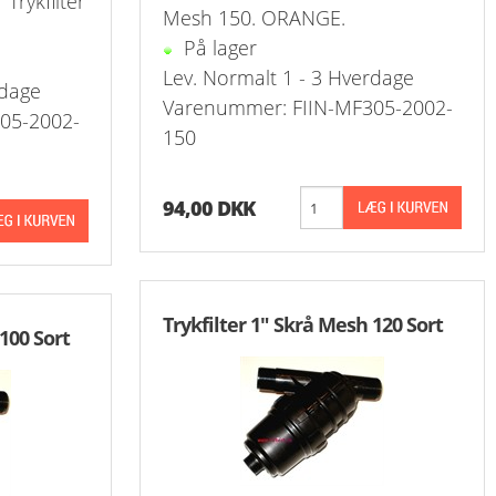
 Trykfilter
Mesh 150. ORANGE.
På lager
Stål Kombi Vakuum-Manometer Ø63 +
Prop Ti
Push-O
Lev. Normalt 1 - 3 Hverdage
rdage
Stål Manometer Ø50 Messing Studs 
Vinkel
Varenummer: FIIN-MF305-2002-
05-2002-
150
Stål Manometer Ø63 Messing Studs 
Skotge
Stål Manometer Ø100 Messing Studs
Overg.
94,00 DKK
Stål Manometer Ø40 Messing Studs B
Overg.
Stål Manometer Ø50 Messing Studs B
Push-I
Trykfilter 1" Skrå Mesh 120 Sort
100 Sort
Stål Manometer Ø63 Messing Studs B
Drøvle
Vinkel
Kontra