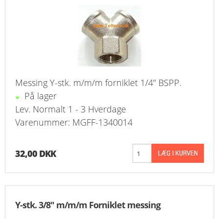
KURV
BESTIL
NYHEDER
Messing Y-stk. m/m/m forniklet 1/4" BSPP.
TILBUD
På lager
PROFIL
Lev. Normalt 1 - 3 Hverdage
Varenummer: MGFF-1340014
VILKÅR
32,00 DKK
FAQ
SØGNING
KUNDECENTER
Y-stk. 3/8" m/m/m Forniklet messing