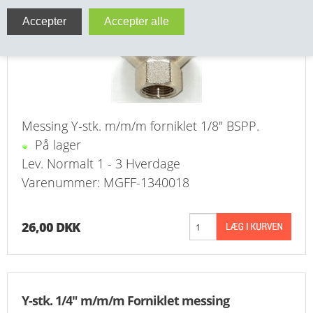
VA FITTINGS & VENTILER
VARME & TILBEHØR
ENTREPENØRARBEJDE- & UDSTYR
VÆRKTØJ
Messing Y-stk. m/m/m forniklet 1/8" BSPP.
På lager
BEFÆSTIGELSE
Lev. Normalt 1 - 3 Hverdage
Varenummer: MGFF-1340018
BESPÆNDING, GUMMIDELE M.M.
BEARBEJDNING, MONTAGE & HAVEARBEJDE
26,00 DKK
MATERIEL HÅNDTERING
FORSIDE
Y-stk. 1/4" m/m/m Forniklet messing