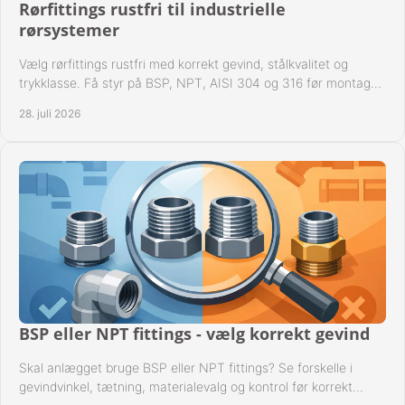
Rørfittings rustfri til industrielle
rørsystemer
Vælg rørfittings rustfri med korrekt gevind, stålkvalitet og
trykklasse. Få styr på BSP, NPT, AISI 304 og 316 før montage
til driftssikre industrielle anlæg.
28. juli 2026
BSP eller NPT fittings - vælg korrekt gevind
Skal anlægget bruge BSP eller NPT fittings? Se forskelle i
gevindvinkel, tætning, materialevalg og kontrol før korrekt