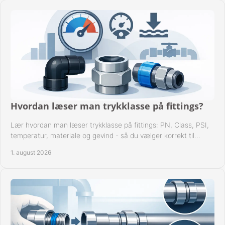
Hvordan læser man trykklasse på fittings?
Lær hvordan man læser trykklasse på fittings: PN, Class, PSI,
temperatur, materiale og gevind - så du vælger korrekt til
anlæggets driftsdata i praksis.
1. august 2026