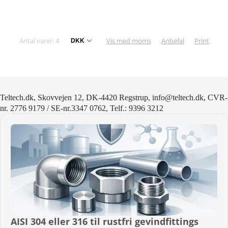
Antal varer: 4
Vis med moms
Anbefal
Print
Teltech.dk, Skovvejen 12, DK-4420 Regstrup, info@teltech.dk, CVR-
nr. 2776 9179 / SE-nr.3347 0762, Telf.: 9396 3212
AISI 304 eller 316 til rustfri gevindfittings