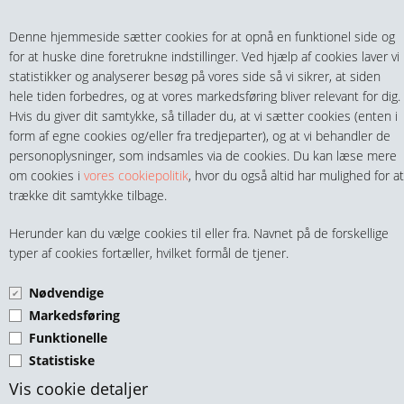
Teltech.dk
0 vare(r) i kurven
Denne hjemmeside sætter cookies for at opnå en funktionel side og
0,00 DKK
for at huske dine foretrukne indstillinger. Ved hjælp af cookies laver vi
statistikker og analyserer besøg på vores side så vi sikrer, at siden
hele tiden forbedres, og at vores markedsføring bliver relevant for dig.
Hvis du giver dit samtykke, så tillader du, at vi sætter cookies (enten i
form af egne cookies og/eller fra tredjeparter), og at vi behandler de
personoplysninger, som indsamles via de cookies. Du kan læse mere
MENU
om cookies i
vores cookiepolitik
, hvor du også altid har mulighed for at
trække dit samtykke tilbage.
FITTINGS
Y-STK. M/M/M FORNIKLET
Herunder kan du vælge cookies til eller fra. Navnet på de forskellige
HANER & VENTILER
typer af cookies fortæller, hvilket formål de tjener.
MS
Nødvendige
SLANGER, KOBLINGER & TILBEHØR
Markedsføring
Funktionelle
RØR & TILBEHØR
Statistiske
TEKNIK & AUTOMATIK
Vis cookie detaljer
Y-stk. 1/8" m/m/m Forniklet messing