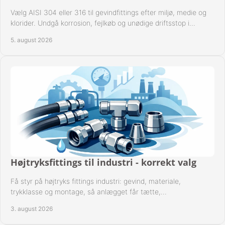
Vælg AISI 304 eller 316 til gevindfittings efter miljø, medie og
klorider. Undgå korrosion, fejlkøb og unødige driftsstop i
procesanlæg og rørsystemer.
5. august 2026
Højtryksfittings til industri - korrekt valg
Få styr på højtryks fittings industri: gevind, materiale,
trykklasse og montage, så anlægget får tætte,
dokumenterbare forbindelser i drift hver dag.
3. august 2026