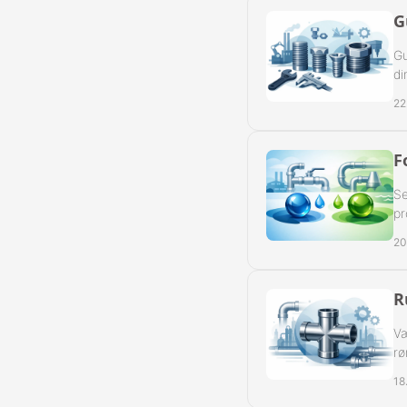
G
Gu
di
22
F
Se
pr
20
R
Væ
rø
18