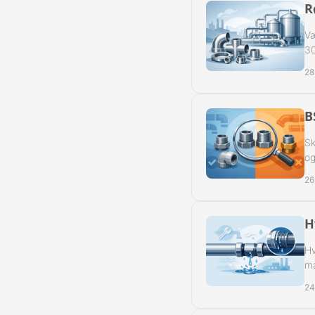
R
Slangeforskru
Væ
Slangeforskru
30
28
Slangenippelr
Nippelrør BSP
B
Sk
Slangenippelr
og
Swivel Muffe-
26
H
Hv
ma
24