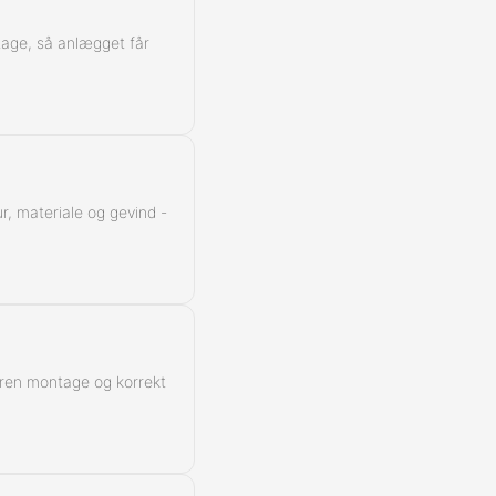
Kontra
ntage, så anlægget får
r, materiale og gevind -
 ren montage og korrekt