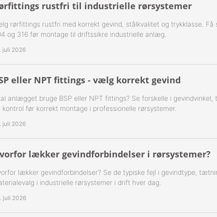
ørfittings rustfri til industrielle rørsystemer
ning Flad Tætning Rustfri 316
lg rørfittings rustfri med korrekt gevind, stålkvalitet og trykklasse. F
ning Kugle Tætning Rustfri 316
4 og 316 før montage til driftssikre industrielle anlæg.
. juli 2026
ør Udv. BSPT Rustfrie 316
T Rustfrie 316
-Rustfrie 1/8" Nippelrør 316
SP eller NPT fittings - vælg korrekt gevind
al anlægget bruge BSP eller NPT fittings? Se forskelle i gevindvinkel,
ør Forkrøppet Rustfrie 304
-Rustfrie 1/4" Nippelrør 316
 kontrol før korrekt montage i professionelle rørsystemer.
Nippel Rustfri 316
-Rustfrie 3/8" Nippelrør 316
. juli 2026
-Rustfrie 1/2" Nippelrør 316
vorfor lækker gevindforbindelser i rørsystemer?
-Rustfrie 3/4" Nippelrør 316
orfor lækker gevindforbindelser? Se de typiske fejl i gevindtype, tætn
terialevalg i industrielle rørsystemer i drift hver dag.
-Rustfrie 1" Nippelrør 316
. juli 2026
-Rustfrie 1 1/4" Nippelrør 316