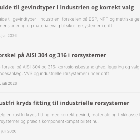
uide til gevindtyper i industrien og korrekt valg
-Rustfrie 1½" Nippelrør 316
ide til gevindtyper i industrien: forskellen på BSP, NPT og metriske ge
-Rustfrie 2" Nippelrør 316
mensionering og materialevalg til sikre rørsystemer i drift.
. juli 2026
-Rustfrie 2½" Nippelrør 316
orskel på AISI 304 og 316 i rørsystemer
-Rustfrie 3" Nippelrør 316
 forskel på AISI 304 og 316: korrosionsbestandighed, legering og valg af 
-Rustfrie 4" Nippelrør 316
ocesanlæg, VVS og industrielle rørsystemer under drift.
. juli 2026
ustfri kryds fitting til industrielle rørsystemer
lg en rustfri kryds fitting med korrekt gevind, materiale og trykklasse til
rsystemer og præcis komponentkompatibilitet nu.
. juli 2026