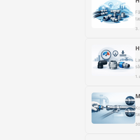
H
Reduk. Muffer
Få
Reduk. Muffer
tæ
3.
Reduk. Muffer
Reduk. Muffer
H
Læ
Kontramøtrike
så
Overbøjning R
1.
Vægvinkel Rus
M
Slangenipler 
Ko
tæ
Slangenipler 
30
Vinkel Slange