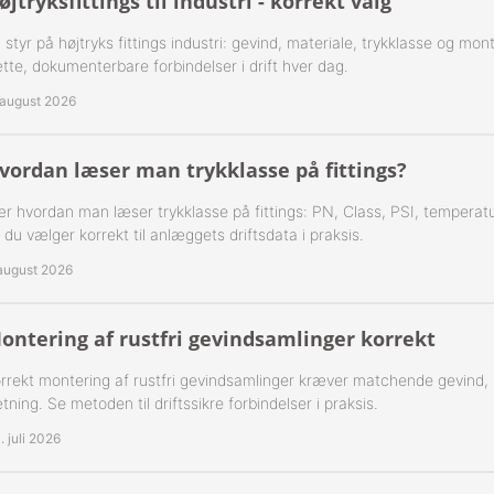
øjtryksfittings til industri - korrekt valg
 1-Step Rustfrie 316
Nippelrør 2" Galv.
 styr på højtryks fittings industri: gevind, materiale, trykklasse og mo
 2-Step Rustfrie 316
Nippelrør 2½" Galv.
tte, dokumenterbare forbindelser i drift hver dag.
 august 2026
 3-Step Rustfrie 316
Nippelrør 3" Galv.
 4-Step Rustfrie 316
Nippelrør 4" Galv.
vordan læser man trykklasse på fittings?
r hvordan man læser trykklasse på fittings: PN, Class, PSI, temperatu
r Rustfrie 316
 du vælger korrekt til anlæggets driftsdata i praksis.
ustfri 316
 august 2026
tfri 316
ontering af rustfri gevindsamlinger korrekt
Udv. BSPT Rustfrie 316 15 Bar
rrekt montering af rustfri gevindsamlinger kræver matchende gevind,
tning. Se metoden til driftssikre forbindelser i praksis.
Indv. BSPP Rustfrie 316
. juli 2026
nippel Rustfri 316