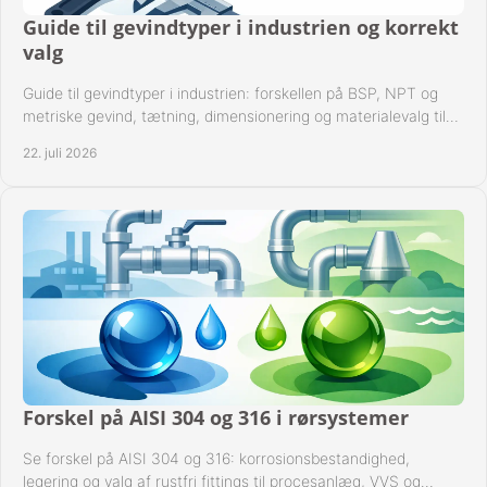
Guide til gevindtyper i industrien og korrekt
valg
Guide til gevindtyper i industrien: forskellen på BSP, NPT og
metriske gevind, tætning, dimensionering og materialevalg til
sikre rørsystemer i drift.
22. juli 2026
Forskel på AISI 304 og 316 i rørsystemer
Se forskel på AISI 304 og 316: korrosionsbestandighed,
legering og valg af rustfri fittings til procesanlæg, VVS og