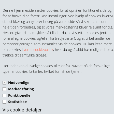
Teltech.dk
0 vare(r) i kurven
Denne hjemmeside sætter cookies for at opnå en funktionel side og
0,00 DKK
for at huske dine foretrukne indstillinger. Ved hjælp af cookies laver vi
statistikker og analyserer besøg på vores side så vi sikrer, at siden
hele tiden forbedres, og at vores markedsføring bliver relevant for dig.
Hvis du giver dit samtykke, så tillader du, at vi sætter cookies (enten i
form af egne cookies og/eller fra tredjeparter), og at vi behandler de
personoplysninger, som indsamles via de cookies. Du kan læse mere
MENU
om cookies i
vores cookiepolitik
, hvor du også altid har mulighed for at
trække dit samtykke tilbage.
FITTINGS
SPORKUGLELEJE 62300
Herunder kan du vælge cookies til eller fra. Navnet på de forskellige
HANER & VENTILER
typer af cookies fortæller, hvilket formål de tjener.
SERIEN
Nødvendige
SLANGER, KOBLINGER & TILBEHØR
Markedsføring
Funktionelle
RØR & TILBEHØR
Statistiske
TEKNIK & AUTOMATIK
Vis cookie detaljer