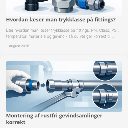
Hvordan læser man trykklasse på fittings?
Lær hvordan man læser trykklasse på fittings: PN, Class, PSI,
temperatur, materiale og gevind - så du vælger korrekt til
anlæggets driftsdata i praksis.
1. august 2026
Montering af rustfri gevindsamlinger
korrekt