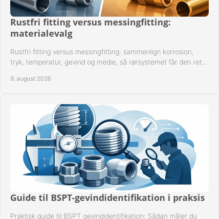
FAVORIT
Rustfri fitting versus messingfitting:
KONTAKT
materialevalg
Rustfri fitting versus messingfitting: sammenlign korrosion,
B2BLOGIN
tryk, temperatur, gevind og medie, så rørsystemet får den rette
løsning fra begyndelsen.
LOG UD
9. august 2026
Guide til BSPT-gevindidentifikation i praksis
Praktisk guide til BSPT gevindidentifikation: Sådan måler du