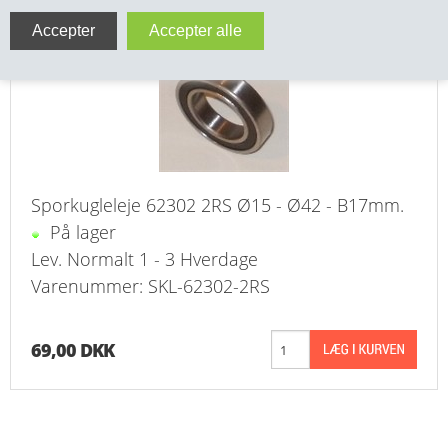
Kugleleje Ø15 - Ø42 B17
VA FITTINGS & VENTILER
VARME & TILBEHØR
ENTREPENØRARBEJDE- & UDSTYR
VÆRKTØJ
Sporkugleleje 62302 2RS Ø15 - Ø42 - B17mm.
BEFÆSTIGELSE
På lager
Lev. Normalt 1 - 3 Hverdage
BESPÆNDING, GUMMIDELE M.M.
Varenummer: SKL-62302-2RS
BEARBEJDNING, MONTAGE & HAVEARBEJDE
69,00 DKK
MATERIEL HÅNDTERING
FORSIDE