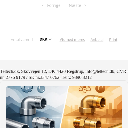
<--Forrige
Næste-->
KURV
BESTIL
NYHEDER
Antal varer: 1
Vis med moms
Anbefal
Print
TILBUD
PROFIL
Teltech.dk, Skovvejen 12, DK-4420 Regstrup, info@teltech.dk, CVR-
VILKÅR
nr. 2776 9179 / SE-nr.3347 0762, Telf.: 9396 3212
FAQ
SØGNING
KUNDECENTER