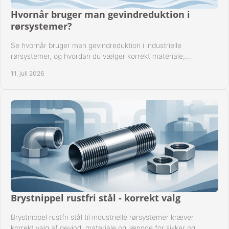
Hvornår bruger man gevindreduktion i
rørsystemer?
Se hvornår bruger man gevindreduktion i industrielle
rørsystemer, og hvordan du vælger korrekt materiale,
gevindstandard og tætning til opgaven sikkert.
11. juli 2026
Brystnippel rustfri stål - korrekt valg
Brystnippel rustfri stål til industrielle rørsystemer kræver
korrekt valg af gevind, materiale og længde for sikker og