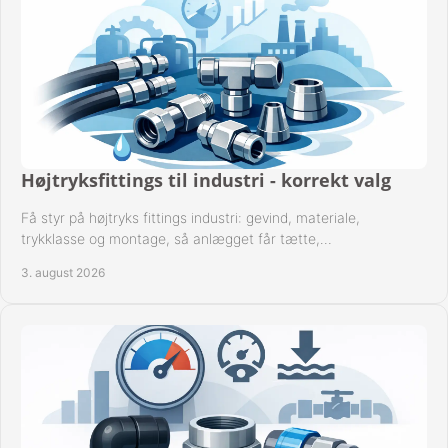
Højtryksfittings til industri - korrekt valg
Få styr på højtryks fittings industri: gevind, materiale,
trykklasse og montage, så anlægget får tætte,
dokumenterbare forbindelser i drift hver dag.
3. august 2026