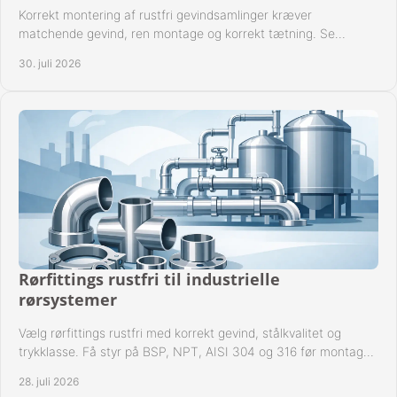
Korrekt montering af rustfri gevindsamlinger kræver
matchende gevind, ren montage og korrekt tætning. Se
metoden til driftssikre forbindelser i praksis.
30. juli 2026
Rørfittings rustfri til industrielle
rørsystemer
Vælg rørfittings rustfri med korrekt gevind, stålkvalitet og
trykklasse. Få styr på BSP, NPT, AISI 304 og 316 før montage
til driftssikre industrielle anlæg.
28. juli 2026