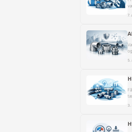
væ
Slangeforskru
7.
Slangeforskru
A
Slangenippelr
Væ
Nippelrør BSP
og
5.
Slangenippelr
Swivel Muffe-
H
Få
tæ
3.
H