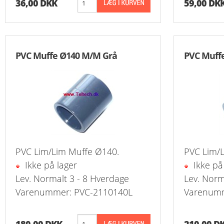
36,00 DKK
59,00 DK
Reduk. Brystn
T-Stk. Samlin
Overg. Ventil
Slange Koblin
Udluftningsven
Slangenippelr
K
Reduk. Brystn
Overg. Ventil
Slangeforskrun
Nippelrør Galv
K
PVC Muffe Ø140 M/M Grå
PVC Muff
Reduk. Brystn
Push-In Vent
Vinkel Slangef
Bøjning Lang 
Reduk. Brystn
Drøvleventil/
Slangenippel
Union Overg. 
Nippelmuffer 
Vinkel Overg.
Slutmuffe For
Nippelmuffer 
Kontraventil 
PVC Lim/Lim Muffe Ø140.
PVC Lim/
Nippelmuffer 
Kontraventil 
Ikke på lager
Ikke på
Lev. Normalt 3 - 8 Hverdage
Lev. Norm
Nippelmuffer 
Varenummer: PVC-2110140L
Varenumm
Nippelmuffer 