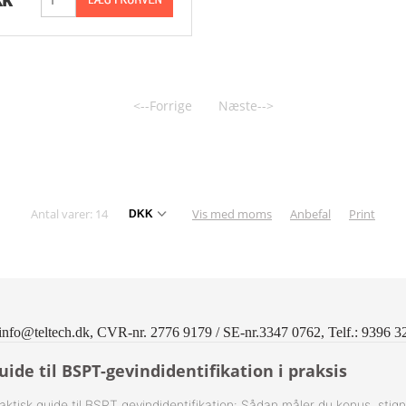
KK
 1-Step Rustfrie 316
Nippelrør 2" Galv.
 2-Step Rustfrie 316
Nippelrør 2½" Galv.
 3-Step Rustfrie 316
Nippelrør 3" Galv.
<--Forrige
Næste-->
 4-Step Rustfrie 316
Nippelrør 4" Galv.
r Rustfrie 316
Antal varer: 14
Vis med moms
Anbefal
Print
ustfri 316
tfri 316
Udv. BSPT Rustfrie 316 15 Bar
info@teltech.dk, CVR-nr. 2776 9179 / SE-nr.3347 0762, Telf.: 9396 3
Indv. BSPP Rustfrie 316
uide til BSPT-gevindidentifikation i praksis
nippel Rustfri 316
aktisk guide til BSPT gevindidentifikation: Sådan måler du konus, stig