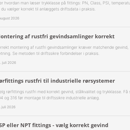
r hvordan man læser trykklasse på fittings: PN, Class, PSI, temperatu
 du vælger korrekt til anlæggets driftsdata i praksis.
-Rustfrie 1½" Nippelrør 316
 august 2026
-Rustfrie 2" Nippelrør 316
ontering af rustfri gevindsamlinger korrekt
-Rustfrie 2½" Nippelrør 316
rrekt montering af rustfri gevindsamlinger kræver matchende gevind,
-Rustfrie 3" Nippelrør 316
tning. Se metoden til driftssikre forbindelser i praksis.
. juli 2026
-Rustfrie 4" Nippelrør 316
ørfittings rustfri til industrielle rørsystemer
lg rørfittings rustfri med korrekt gevind, stålkvalitet og trykklasse. F
4 og 316 før montage til driftssikre industrielle anlæg.
. juli 2026
SP eller NPT fittings - vælg korrekt gevind