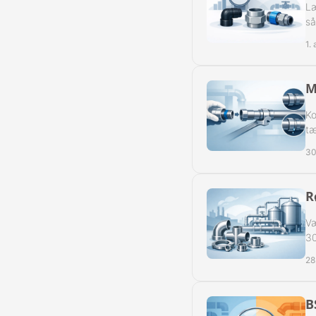
Læ
så
1.
M
Ko
tæ
30
R
Væ
30
28
B