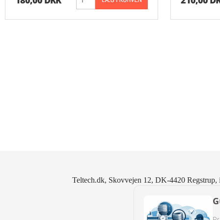
180,00 DKK
210,00 D
Reduk. Muffer
Reduk. Muffer
Reduk. Muffer
Reduk. Muffer
Kontramøtrike
Overbøjning R
Vægvinkel Rus
Slangenipler 
Teltech.dk, Skovvejen 12, DK-4420 Regstrup, 
Slangenipler 
G
Vinkel Slange
Pr