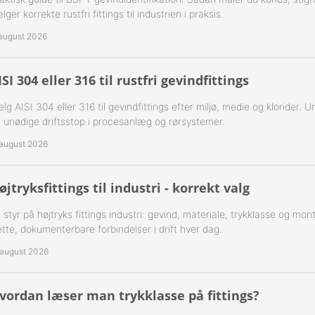
lger korrekte rustfri fittings til industrien i praksis.
ning Flad Tætning Rustfri 316
 august 2026
ning Kugle Tætning Rustfri 316
ISI 304 eller 316 til rustfri gevindfittings
ør Udv. BSPT Rustfrie 316
lg AISI 304 eller 316 til gevindfittings efter miljø, medie og klorider. U
T Rustfrie 316
-Rustfrie 1/8" Nippelrør 316
 unødige driftsstop i procesanlæg og rørsystemer.
 august 2026
ør Forkrøppet Rustfrie 304
-Rustfrie 1/4" Nippelrør 316
Nippel Rustfri 316
-Rustfrie 3/8" Nippelrør 316
øjtryksfittings til industri - korrekt valg
-Rustfrie 1/2" Nippelrør 316
 styr på højtryks fittings industri: gevind, materiale, trykklasse og mo
tte, dokumenterbare forbindelser i drift hver dag.
-Rustfrie 3/4" Nippelrør 316
 august 2026
-Rustfrie 1" Nippelrør 316
vordan læser man trykklasse på fittings?
-Rustfrie 1 1/4" Nippelrør 316