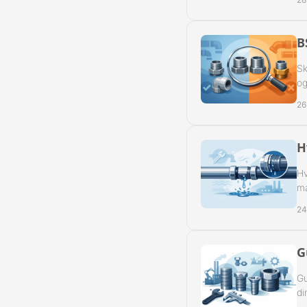
Reduk. Muffer
Reduk. Muffer
B
Sk
Reduk. Muffer
og
Reduk. Muffer
26
Kontramøtrike
H
Overbøjning R
Hv
ma
Vægvinkel Rus
24
Slangenipler 
G
Slangenipler 
Gu
Vinkel Slange
di