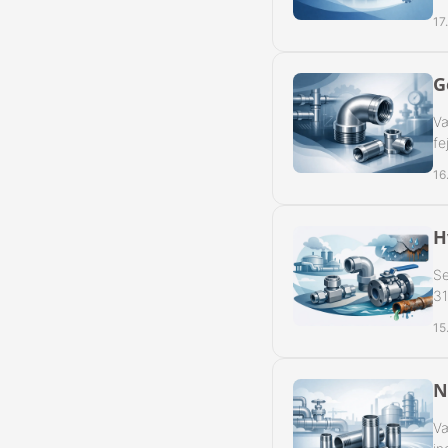
17
G
Væ
fe
16
H
Se
31
15
N
Væ