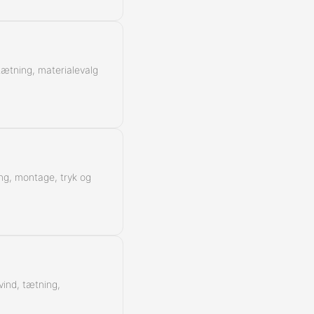
Kontra
 tætning, materialevalg
ing, montage, tryk og
vind, tætning,