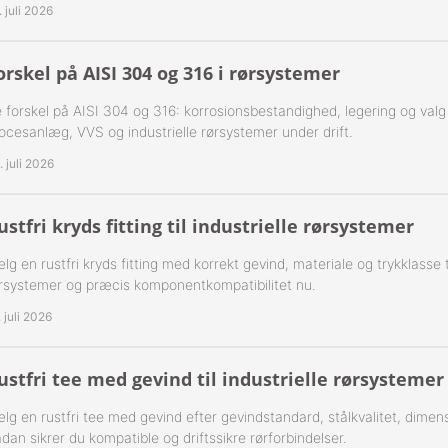
. juli 2026
ning Flad Tætning Rustfri 316
ning Kugle Tætning Rustfri 316
orskel på AISI 304 og 316 i rørsystemer
 forskel på AISI 304 og 316: korrosionsbestandighed, legering og valg af 
ør Udv. BSPT Rustfrie 316
ocesanlæg, VVS og industrielle rørsystemer under drift.
T Rustfrie 316
-Rustfrie 1/8" Nippelrør 316
. juli 2026
ør Forkrøppet Rustfrie 304
-Rustfrie 1/4" Nippelrør 316
ustfri kryds fitting til industrielle rørsystemer
Nippel Rustfri 316
-Rustfrie 3/8" Nippelrør 316
lg en rustfri kryds fitting med korrekt gevind, materiale og trykklasse til
rsystemer og præcis komponentkompatibilitet nu.
-Rustfrie 1/2" Nippelrør 316
. juli 2026
-Rustfrie 3/4" Nippelrør 316
ustfri tee med gevind til industrielle rørsystemer
-Rustfrie 1" Nippelrør 316
lg en rustfri tee med gevind efter gevindstandard, stålkvalitet, dimens
-Rustfrie 1 1/4" Nippelrør 316
dan sikrer du kompatible og driftssikre rørforbindelser.