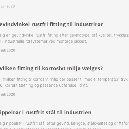
. juli 2026
-Rustfrie 1½" Nippelrør 316
evindvinkel rustfri fitting til industrirør
-Rustfrie 2" Nippelrør 316
lg en gevindvinkel rustfri fitting efter gevindtype, stålkvalitet, trykk
-Rustfrie 2½" Nippelrør 316
jl i industrielle rørsystemer ved montage sikkert.
-Rustfrie 3" Nippelrør 316
. juli 2026
-Rustfrie 4" Nippelrør 316
vilken fitting til korrosivt miljø vælges?
, hvilken fitting til korrosivt miljø der passer til medie, temperatur, try
6, korrekt tætning og passende udførelse i drift.
. juli 2026
ippelrør i rustfrit stål til industrien
lg nippelrør i rustfrit stål efter gevind, længde, stålkvalitet og driftsfor