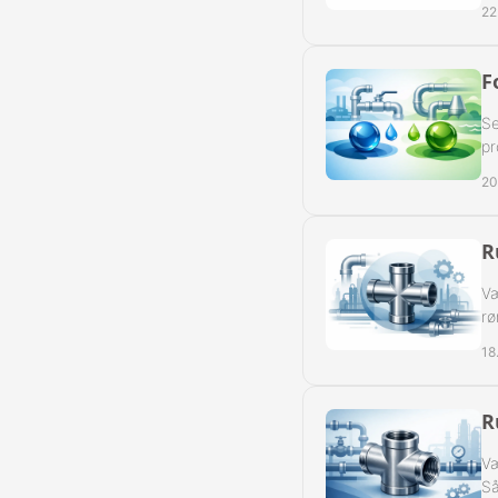
22
Slangeforskru
Slangeforskru
F
Se
Slangenippelr
pr
Nippelrør BSP
20
Slangenippelr
R
Swivel Muffe-
Væ
rø
18
R
Væ
Så