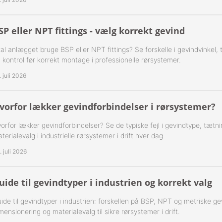
 1-Step Rustfrie 316
Nippelrør 2" Galv.
 2-Step Rustfrie 316
Nippelrør 2½" Galv.
SP eller NPT fittings - vælg korrekt gevind
al anlægget bruge BSP eller NPT fittings? Se forskelle i gevindvinkel,
 3-Step Rustfrie 316
Nippelrør 3" Galv.
 kontrol før korrekt montage i professionelle rørsystemer.
 4-Step Rustfrie 316
Nippelrør 4" Galv.
. juli 2026
r Rustfrie 316
vorfor lækker gevindforbindelser i rørsystemer?
ustfri 316
orfor lækker gevindforbindelser? Se de typiske fejl i gevindtype, tætn
terialevalg i industrielle rørsystemer i drift hver dag.
tfri 316
. juli 2026
Udv. BSPT Rustfrie 316 15 Bar
uide til gevindtyper i industrien og korrekt valg
Indv. BSPP Rustfrie 316
ide til gevindtyper i industrien: forskellen på BSP, NPT og metriske ge
nippel Rustfri 316
mensionering og materialevalg til sikre rørsystemer i drift.