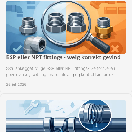
BSP eller NPT fittings - vælg korrekt gevind
Skal anlægget bruge BSP eller NPT fittings? Se forskelle i
gevindvinkel, tætning, materialevalg og kontrol før korrekt
montage i professionelle rørsystemer.
26. juli 2026