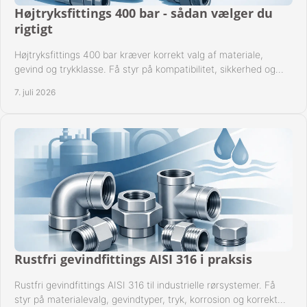
Højtryksfittings 400 bar - sådan vælger du
rigtigt
Højtryksfittings 400 bar kræver korrekt valg af materiale,
gevind og trykklasse. Få styr på kompatibilitet, sikkerhed og
drift i praksis.
7. juli 2026
Rustfri gevindfittings AISI 316 i praksis
Rustfri gevindfittings AISI 316 til industrielle rørsystemer. Få
styr på materialevalg, gevindtyper, tryk, korrosion og korrekt