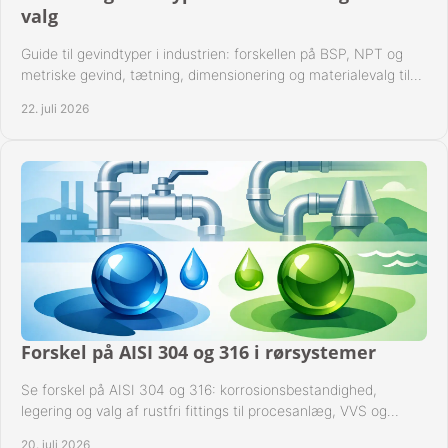
valg
Guide til gevindtyper i industrien: forskellen på BSP, NPT og
metriske gevind, tætning, dimensionering og materialevalg til
sikre rørsystemer i drift.
22. juli 2026
Forskel på AISI 304 og 316 i rørsystemer
Se forskel på AISI 304 og 316: korrosionsbestandighed,
legering og valg af rustfri fittings til procesanlæg, VVS og
industrielle rørsystemer under drift.
20. juli 2026