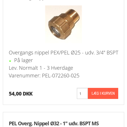
KURV
BESTIL
NYHEDER
TILBUD
Overgangs nippel PEX/PEL Ø25 - udv. 3/4" BSPT
På lager
PROFIL
Lev. Normalt 1 - 3 Hverdage
Varenummer: PEL-072260-025
VILKÅR
FAQ
54,00 DKK
SØGNING
KUNDECENTER
PEL Overg. Nippel Ø32 - 1" udv. BSPT MS