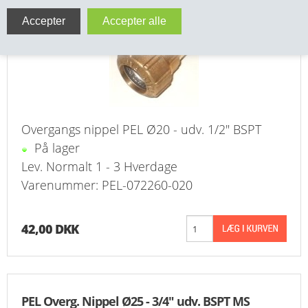
VA FITTINGS & VENTILER
VARME & TILBEHØR
ENTREPENØRARBEJDE- & UDSTYR
VÆRKTØJ
Overgangs nippel PEL Ø20 - udv. 1/2" BSPT
På lager
BEFÆSTIGELSE
Lev. Normalt 1 - 3 Hverdage
Varenummer: PEL-072260-020
BESPÆNDING, GUMMIDELE M.M.
BEARBEJDNING, MONTAGE & HAVEARBEJDE
42,00 DKK
MATERIEL HÅNDTERING
FORSIDE
PEL Overg. Nippel Ø25 - 3/4" udv. BSPT MS