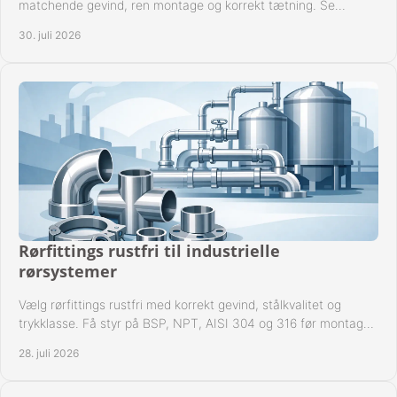
matchende gevind, ren montage og korrekt tætning. Se
metoden til driftssikre forbindelser i praksis.
30. juli 2026
Rørfittings rustfri til industrielle
rørsystemer
Vælg rørfittings rustfri med korrekt gevind, stålkvalitet og
trykklasse. Få styr på BSP, NPT, AISI 304 og 316 før montage
til driftssikre industrielle anlæg.
28. juli 2026