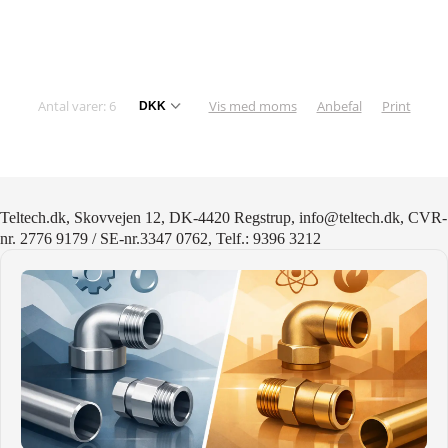
Antal varer: 6
Vis med moms
Anbefal
Print
Teltech.dk, Skovvejen 12, DK-4420 Regstrup, info@teltech.dk, CVR-
nr. 2776 9179 / SE-nr.3347 0762, Telf.: 9396 3212