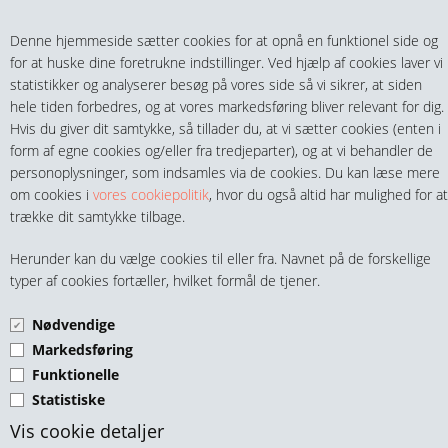
Teltech.dk
0 vare(r) i kurven
Denne hjemmeside sætter cookies for at opnå en funktionel side og
0,00 DKK
for at huske dine foretrukne indstillinger. Ved hjælp af cookies laver vi
statistikker og analyserer besøg på vores side så vi sikrer, at siden
hele tiden forbedres, og at vores markedsføring bliver relevant for dig.
Hvis du giver dit samtykke, så tillader du, at vi sætter cookies (enten i
form af egne cookies og/eller fra tredjeparter), og at vi behandler de
personoplysninger, som indsamles via de cookies. Du kan læse mere
MENU
om cookies i
vores cookiepolitik
, hvor du også altid har mulighed for at
trække dit samtykke tilbage.
FITTINGS
OVERG. NIPPEL UDV. BSPT
Herunder kan du vælge cookies til eller fra. Navnet på de forskellige
HANER & VENTILER
typer af cookies fortæller, hvilket formål de tjener.
PEL MS
Nødvendige
SLANGER, KOBLINGER & TILBEHØR
Markedsføring
Funktionelle
RØR & TILBEHØR
Statistiske
TEKNIK & AUTOMATIK
Vis cookie detaljer
PEL Overg. Nippel Ø20 - 1/2" udv. BSPT MS