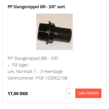
KURV
PP Slangenippel Ø8 - 3/8" sort
BESTIL
NYHEDER
TILBUD
PROFIL
PP Slangenippel Ø8 - 3/8".
På lager
VILKÅR
Lev. Normalt 1 - 3 Hverdage
FAQ
Varenummer: PGF-103002108
SØGNING
17,00 DKK
KUNDECENTER