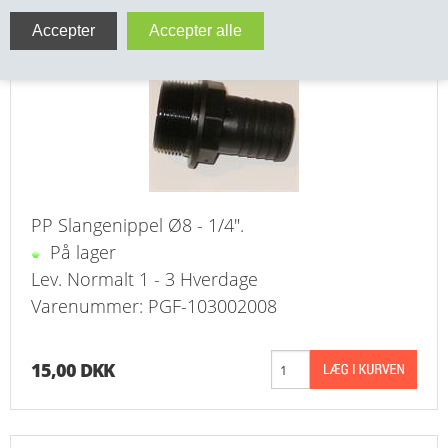
PP Slangenippel Ø8 - 1/4" sort
VA FITTINGS & VENTILER
VARME & TILBEHØR
ENTREPENØRARBEJDE- & UDSTYR
VÆRKTØJ
PP Slangenippel Ø8 - 1/4".
BEFÆSTIGELSE
På lager
BESPÆNDING, GUMMIDELE M.M.
Lev. Normalt 1 - 3 Hverdage
Varenummer: PGF-103002008
BEARBEJDNING, MONTAGE & HAVEARBEJDE
15,00 DKK
MATERIEL HÅNDTERING
FORSIDE