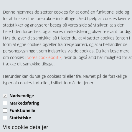
Teltech.dk
0 vare(r) i kurven
Denne hjemmeside sætter cookies for at opnå en funktionel side og
0,00 DKK
for at huske dine foretrukne indstillinger. Ved hjælp af cookies laver vi
statistikker og analyserer besøg på vores side så vi sikrer, at siden
hele tiden forbedres, og at vores markedsføring bliver relevant for dig.
Hvis du giver dit samtykke, så tillader du, at vi sætter cookies (enten i
form af egne cookies og/eller fra tredjeparter), og at vi behandler de
personoplysninger, som indsamles via de cookies. Du kan læse mere
MENU
om cookies i
vores cookiepolitik
, hvor du også altid har mulighed for at
trække dit samtykke tilbage.
FITTINGS
SLANGENIPPEL UDV. BSPP
Herunder kan du vælge cookies til eller fra. Navnet på de forskellige
HANER & VENTILER
typer af cookies fortæller, hvilket formål de tjener.
GEVIND SORT PP
Nødvendige
SLANGER, KOBLINGER & TILBEHØR
Markedsføring
Funktionelle
RØR & TILBEHØR
Statistiske
TEKNIK & AUTOMATIK
Vis cookie detaljer