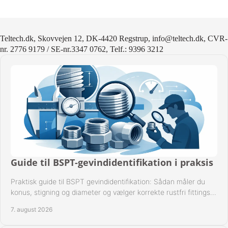
Teltech.dk, Skovvejen 12, DK-4420 Regstrup, info@teltech.dk, CVR-
nr. 2776 9179 / SE-nr.3347 0762, Telf.: 9396 3212
Guide til BSPT-gevindidentifikation i praksis
Praktisk guide til BSPT gevindidentifikation: Sådan måler du
konus, stigning og diameter og vælger korrekte rustfri fittings
til industrien i praksis.
7. august 2026