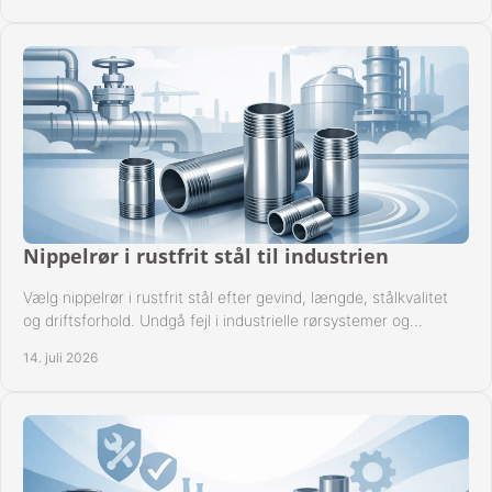
Nippelrør i rustfrit stål til industrien
Vælg nippelrør i rustfrit stål efter gevind, længde, stålkvalitet
og driftsforhold. Undgå fejl i industrielle rørsystemer og
reparationer sikkert hver gang.
14. juli 2026