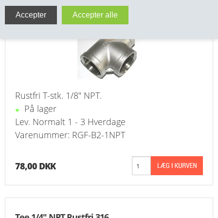
Tee 1/8" NPT Rustfri 316
VA FITTINGS & VENTILER
VARME & TILBEHØR
ENTREPENØRARBEJDE- & UDSTYR
VÆRKTØJ
Rustfri T-stk. 1/8" NPT.
På lager
BEFÆSTIGELSE
Lev. Normalt 1 - 3 Hverdage
BESPÆNDING, GUMMIDELE M.M.
Varenummer: RGF-B2-1NPT
BEARBEJDNING, MONTAGE & HAVEARBEJDE
78,00 DKK
MATERIEL HÅNDTERING
FORSIDE
Tee 1/4" NPT Rustfri 316