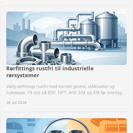
Rørfittings rustfri til industrielle
rørsystemer
Vælg rørfittings rustfri med korrekt gevind, stålkvalitet og
trykklasse. Få styr på BSP, NPT, AISI 304 og 316 før montage
til driftssikre industrielle anlæg.
28. juli 2026