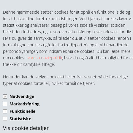
Teltech.dk
0 vare(r) i kurven
Denne hjemmeside sætter cookies for at opnå en funktionel side og
0,00 DKK
for at huske dine foretrukne indstillinger. Ved hjælp af cookies laver vi
statistikker og analyserer besøg på vores side så vi sikrer, at siden
hele tiden forbedres, og at vores markedsføring bliver relevant for dig.
Hvis du giver dit samtykke, så tillader du, at vi sætter cookies (enten i
form af egne cookies og/eller fra tredjeparter), og at vi behandler de
personoplysninger, som indsamles via de cookies. Du kan læse mere
MENU
om cookies i
vores cookiepolitik
, hvor du også altid har mulighed for at
trække dit samtykke tilbage.
FITTINGS
T-STK. NPT RUSTFRI AISI
Herunder kan du vælge cookies til eller fra. Navnet på de forskellige
HANER & VENTILER
typer af cookies fortæller, hvilket formål de tjener.
316
Nødvendige
SLANGER, KOBLINGER & TILBEHØR
Markedsføring
Funktionelle
RØR & TILBEHØR
Statistiske
TEKNIK & AUTOMATIK
Vis cookie detaljer