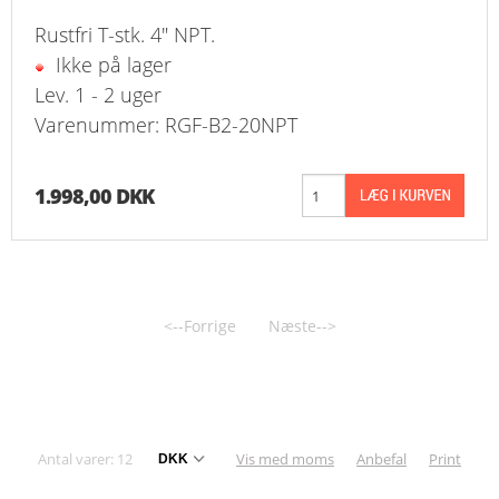
Rustfri T-stk. 4" NPT.
Ikke på lager
Lev. 1 - 2 uger
Varenummer: RGF-B2-20NPT
1.998,00 DKK
<--Forrige
Næste-->
Antal varer: 12
Vis med moms
Anbefal
Print