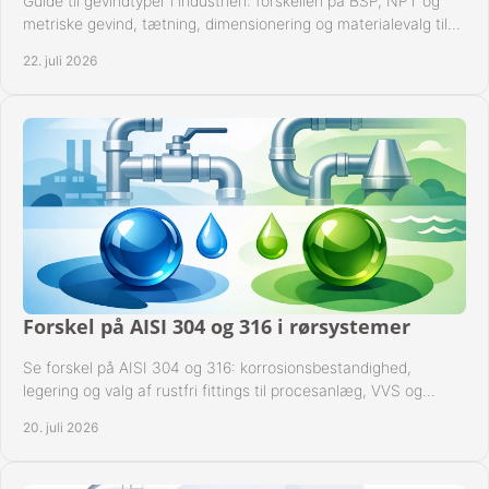
Guide til gevindtyper i industrien: forskellen på BSP, NPT og
metriske gevind, tætning, dimensionering og materialevalg til
sikre rørsystemer i drift.
22. juli 2026
Forskel på AISI 304 og 316 i rørsystemer
Se forskel på AISI 304 og 316: korrosionsbestandighed,
legering og valg af rustfri fittings til procesanlæg, VVS og
industrielle rørsystemer under drift.
20. juli 2026