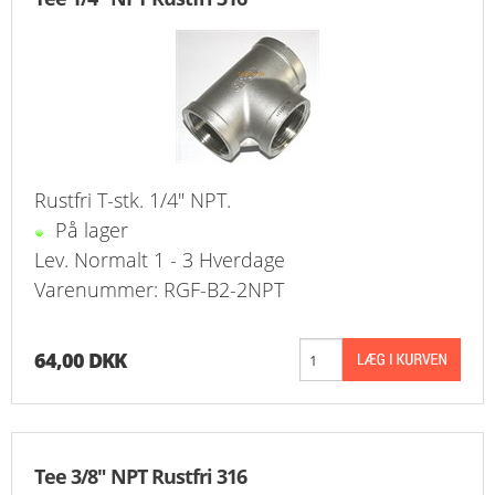
KURV
BESTIL
NYHEDER
TILBUD
Rustfri T-stk. 1/4" NPT.
På lager
PROFIL
Lev. Normalt 1 - 3 Hverdage
Varenummer: RGF-B2-2NPT
VILKÅR
FAQ
64,00 DKK
SØGNING
KUNDECENTER
Tee 3/8" NPT Rustfri 316