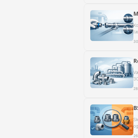
Slangeforskru
M
Slangeforskru
Ko
tæ
Slangenippelr
30
Nippelrør BSP
R
Slangenippelr
Væ
Swivel Muffe-
30
28
B
Sk
og
26