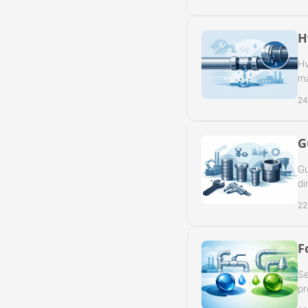
H
Hv
ma
24
G
Gu
di
22
F
Se
pr