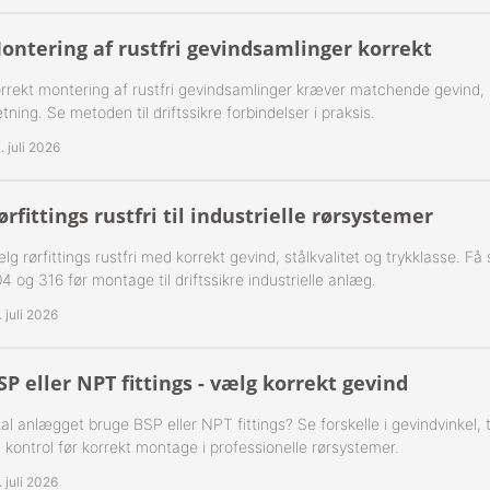
ning Flad Tætning Rustfri 316
ontering af rustfri gevindsamlinger korrekt
ning Kugle Tætning Rustfri 316
rrekt montering af rustfri gevindsamlinger kræver matchende gevind,
tning. Se metoden til driftssikre forbindelser i praksis.
ør Udv. BSPT Rustfrie 316
. juli 2026
T Rustfrie 316
-Rustfrie 1/8" Nippelrør 316
ørfittings rustfri til industrielle rørsystemer
ør Forkrøppet Rustfrie 304
-Rustfrie 1/4" Nippelrør 316
lg rørfittings rustfri med korrekt gevind, stålkvalitet og trykklasse. F
Nippel Rustfri 316
-Rustfrie 3/8" Nippelrør 316
4 og 316 før montage til driftssikre industrielle anlæg.
. juli 2026
-Rustfrie 1/2" Nippelrør 316
-Rustfrie 3/4" Nippelrør 316
SP eller NPT fittings - vælg korrekt gevind
al anlægget bruge BSP eller NPT fittings? Se forskelle i gevindvinkel,
-Rustfrie 1" Nippelrør 316
 kontrol før korrekt montage i professionelle rørsystemer.
-Rustfrie 1 1/4" Nippelrør 316
. juli 2026