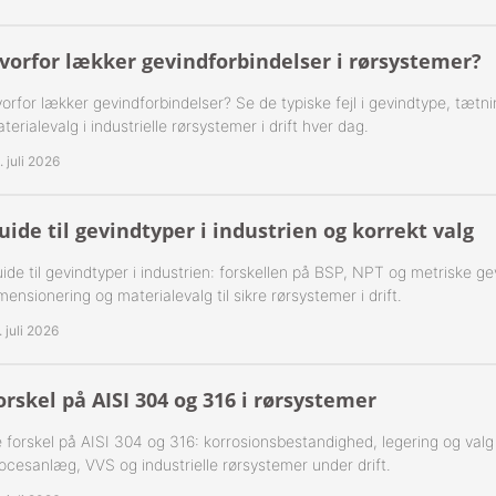
-Rustfrie 1½" Nippelrør 316
vorfor lækker gevindforbindelser i rørsystemer?
-Rustfrie 2" Nippelrør 316
orfor lækker gevindforbindelser? Se de typiske fejl i gevindtype, tætn
terialevalg i industrielle rørsystemer i drift hver dag.
-Rustfrie 2½" Nippelrør 316
. juli 2026
-Rustfrie 3" Nippelrør 316
uide til gevindtyper i industrien og korrekt valg
-Rustfrie 4" Nippelrør 316
ide til gevindtyper i industrien: forskellen på BSP, NPT og metriske ge
mensionering og materialevalg til sikre rørsystemer i drift.
. juli 2026
orskel på AISI 304 og 316 i rørsystemer
 forskel på AISI 304 og 316: korrosionsbestandighed, legering og valg af 
ocesanlæg, VVS og industrielle rørsystemer under drift.