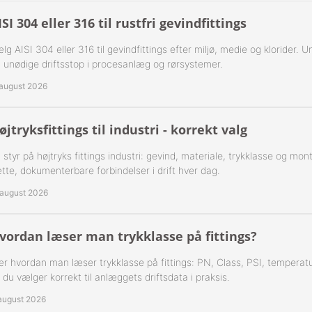
 1-Step Rustfrie 316
Nippelrør 2" Galv.
ISI 304 eller 316 til rustfri gevindfittings
 2-Step Rustfrie 316
Nippelrør 2½" Galv.
lg AISI 304 eller 316 til gevindfittings efter miljø, medie og klorider. U
 unødige driftsstop i procesanlæg og rørsystemer.
 3-Step Rustfrie 316
Nippelrør 3" Galv.
 august 2026
 4-Step Rustfrie 316
Nippelrør 4" Galv.
øjtryksfittings til industri - korrekt valg
r Rustfrie 316
 styr på højtryks fittings industri: gevind, materiale, trykklasse og mo
ustfri 316
tte, dokumenterbare forbindelser i drift hver dag.
 august 2026
tfri 316
Udv. BSPT Rustfrie 316 15 Bar
vordan læser man trykklasse på fittings?
r hvordan man læser trykklasse på fittings: PN, Class, PSI, temperatu
Indv. BSPP Rustfrie 316
 du vælger korrekt til anlæggets driftsdata i praksis.
nippel Rustfri 316
 august 2026