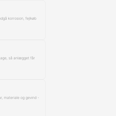
Kontra
ndgå korrosion, fejlkøb
ntage, så anlægget får
r, materiale og gevind -